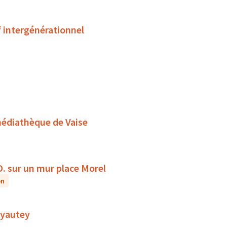
f intergénérationnel
médiathèque de Vaise
D. sur un mur place Morel
on
 Lyautey