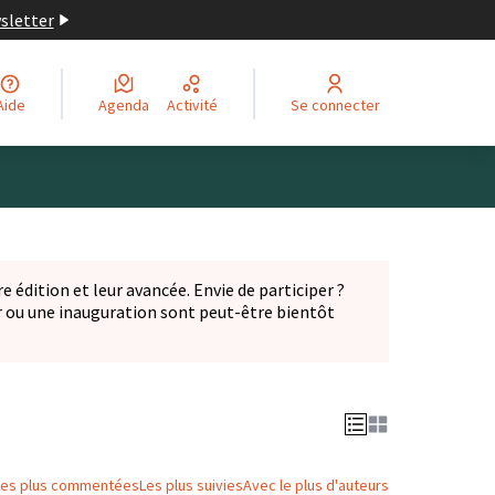
wsletter
Aide
Agenda
Activité
Se connecter
Leaflet
|
©
OpenStreetMap
contributors
ge comme des points de carte. L'élément peut être utilisé ave
e édition et leur avancée. Envie de participer ?
er ou une inauguration sont peut-être bientôt
nglet)
Les plus commentées
Les plus suivies
Avec le plus d'auteurs