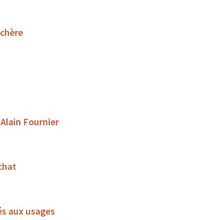
uchère
 Alain Fournier
chat
és aux usages