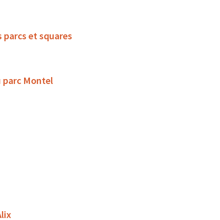
s parcs et squares
u parc Montel
lix