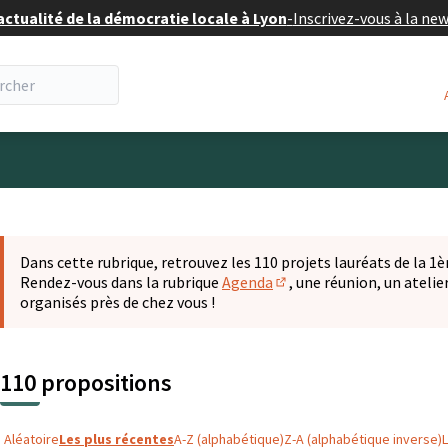
actualité de la démocratie locale à Lyon
-
Inscrivez-vous à la ne
eur
 la carte
t suivant est une carte qui présente les éléments de cette pa
Dans cette rubrique, retrouvez les 110 projets lauréats de la 1èr
Rendez-vous dans la rubrique
Agenda
, une réunion, un ateli
(S'ouvre dans un nouvel o
organisés près de chez vous !
110 propositions
Aléatoire
Les plus récentes
A-Z (alphabétique)
Z-A (alphabétique inverse)