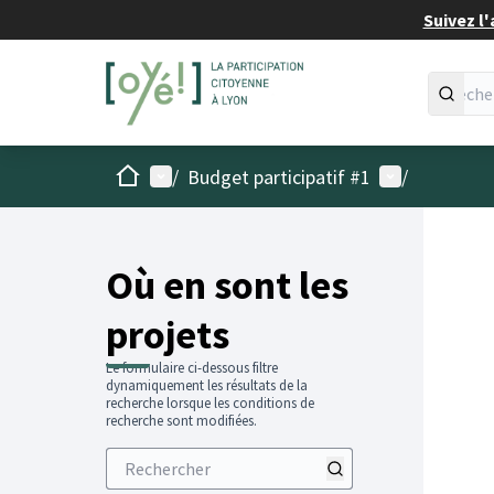
Suivez l'
Accueil
Menu principal
Menu utilisat
/
Budget participatif #1
/
Passer
L'élémen
+
−
Où en sont les
projets
Le formulaire ci-dessous filtre
dynamiquement les résultats de la
recherche lorsque les conditions de
recherche sont modifiées.