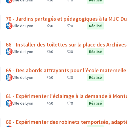
Ville de Lyon
0
0
Réalisé
70 - Jardins partagés et pédagogiques à la MJC D
Ville de Lyon
0
0
Réalisé
66 - Installer des toilettes sur la place des Archives
Ville de Lyon
0
0
Réalisé
65 - Des abords attrayants pour l'école maternelle
Ville de Lyon
0
0
Réalisé
61 - Expérimenter l'éclairage à la demande à Mont
Ville de Lyon
0
0
Réalisé
60 - Expérimenter des robinets temporisés, adapt