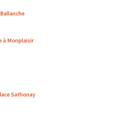
 Ballanche
e à Monplaisir
place Sathonay