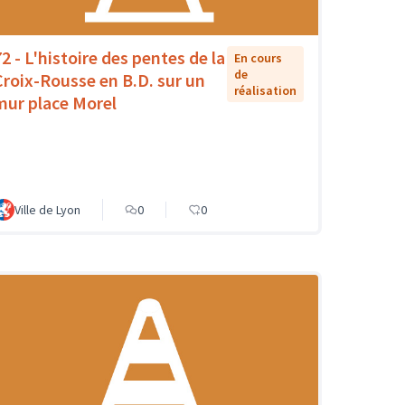
72 - L'histoire des pentes de la
En cours
de
Croix-Rousse en B.D. sur un
réalisation
mur place Morel
Ville de Lyon
0
0