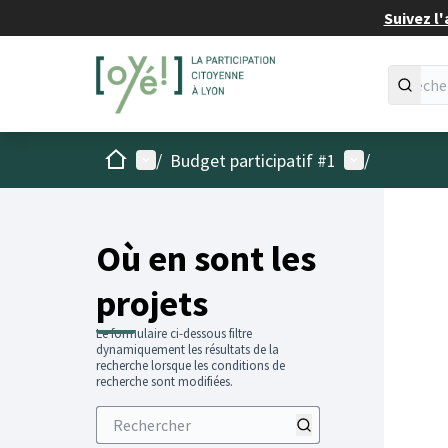
Suivez l'
Accueil
Menu principal
Menu utilisat
/
Budget participatif #1
/
Passer
L'élémen
+
−
Où en sont les
projets
Le formulaire ci-dessous filtre
dynamiquement les résultats de la
recherche lorsque les conditions de
recherche sont modifiées.