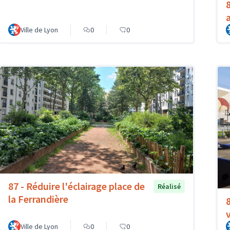
Ville de Lyon
0
0
87 - Réduire l'éclairage place de
Réalisé
la Ferrandière
Ville de Lyon
0
0