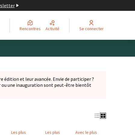
wsletter
Rencontres
Activité
Se connecter
Leaflet
|
©
OpenStreetMap
contributors
ge comme des points de carte. L'élément peut être utilisé ave
e édition et leur avancée. Envie de participer ?
er ou une inauguration sont peut-être bientôt
nglet)
Les plus
Les plus
Avec le plus