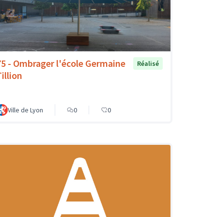
75 - Ombrager l'école Germaine
Réalisé
illion
Ville de Lyon
0
0