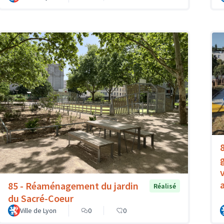
85 - Réaménagement du jardin
Réalisé
du Sacré-Coeur
Ville de Lyon
0
0