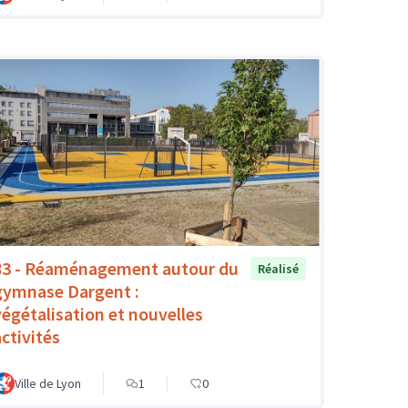
83 - Réaménagement autour du
Réalisé
gymnase Dargent :
végétalisation et nouvelles
activités
Ville de Lyon
1
0