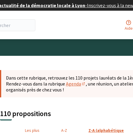
actualité de la démocratie locale à Lyon
-
Inscrivez-vous à la ne
Aide
eur
 la carte
t suivant est une carte qui présente les éléments de cette pa
Dans cette rubrique, retrouvez les 110 projets lauréats de la 1èr
Rendez-vous dans la rubrique
Agenda
, une réunion, un ateli
(S'ouvre dans un nouvel o
organisés près de chez vous !
110 propositions
Les plus
A-Z
Z-A (alphabétique