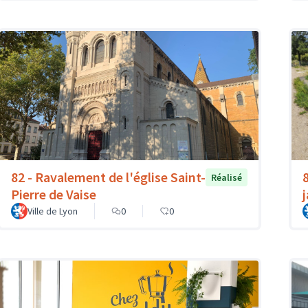
82 - Ravalement de l'église Saint-
Réalisé
Pierre de Vaise
Ville de Lyon
0
0