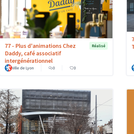
77 - Plus d'animations Chez
T
Réalisé
Daddy, café associatif
intergénérationnel
Ville de Lyon
0
0