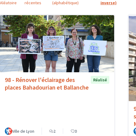
Aléatoire
récentes
(alphabétique)
inverse)
98 - Rénover l'éclairage des
Réalisé
places Bahadourian et Ballanche
Ville de Lyon
2
0