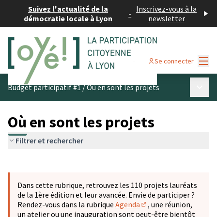
Suivez l'actualité de la
Inscrivez-vous à la
-
démocratie locale à Lyon
newsletter
Menu
Se connecter
Menu p
Budget participatif #1
/
Où en sont les projets
Où en sont les projets
Filtrer et rechercher
Passer la carte
Leaflet
|
©
OpenStreetMap
contributors
L'élément suivant est une carte qui présente les éléments 
+
Dans cette rubrique, retrouvez les 110 projets lauréats
−
de la 1ère édition et leur avancée. Envie de participer ?
Rendez-vous dans la rubrique
Agenda
, une réunion,
(S'ouvre dans un nouve
un atelier ou une inauguration sont peut-être bientôt