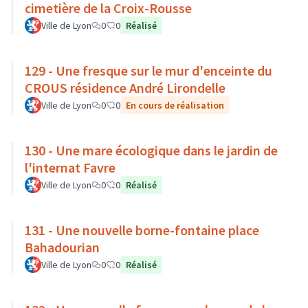
cimetière de la Croix-Rousse
Ville de Lyon
0
0
Réalisé
129 - Une fresque sur le mur d'enceinte du
CROUS résidence André Lirondelle
Ville de Lyon
0
0
En cours de réalisation
130 - Une mare écologique dans le jardin de
l'internat Favre
Ville de Lyon
0
0
Réalisé
131 - Une nouvelle borne-fontaine place
Bahadourian
Ville de Lyon
0
0
Réalisé