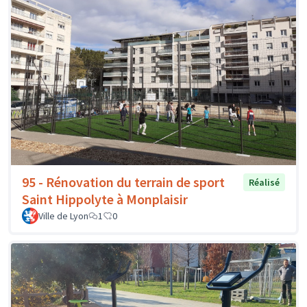
95 - Rénovation du terrain de sport
Réalisé
Saint Hippolyte à Monplaisir
Ville de Lyon
1
0