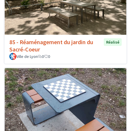
85 - Réaménagement du jardin du
Réalisé
Sacré-Coeur
Ville de Lyon
0
0