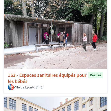
162 - Espaces sanitaires équipés pour
Réalisé
les bébés
Ville de Lyon
1
0