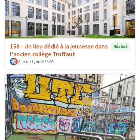
158 - Un lieu dédié à la jeunesse dans
Réalisé
l'ancien collège Truffaut
Ville de Lyon
1
0