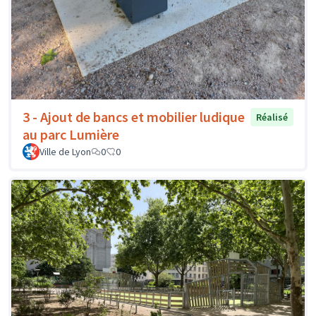
3 - Ajout de bancs et mobilier ludique
Réalisé
au parc Lumière
Ville de Lyon
0
0