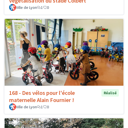
végétalisation du stade Colbert
Ville de Lyon
1
0
168 - Des vélos pour l'école
Réalisé
maternelle Alain Fournier !
Ville de Lyon
1
0