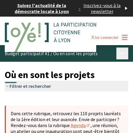
Suivez l'actualité de la
Inscrivez-vous à la
-
démocratie locale à Lyon
newsletter
Menu
Se connecter
Menu p
Budget participatif #1
/
Où en sont les projets
Où en sont les projets
Filtrer et rechercher
Passer la carte
Leaflet
|
©
OpenStreetMap
contributors
L'élément suivant est une carte qui présente les éléments 
+
Dans cette rubrique, retrouvez les 110 projets lauréats
−
de la 1ère édition et leur avancée. Envie de participer ?
Rendez-vous dans la rubrique
Agenda
, une réunion,
(S'ouvre dans un nouve
un atelier ou une inauguration sont peut-être bientôt