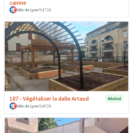
canine
Ville de Lyon
1
0
187 - Végétaliser la dalle Artaud
Réalisé
Ville de Lyon
0
0