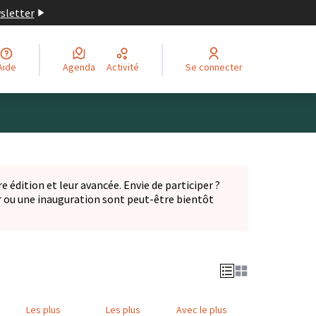
wsletter
Aide
Agenda
Activité
Se connecter
Leaflet
|
©
OpenStreetMap
contributors
ge comme des points de carte. L'élément peut être utilisé ave
e édition et leur avancée. Envie de participer ?
er ou une inauguration sont peut-être bientôt
nglet)
Les plus
Les plus
Avec le plus