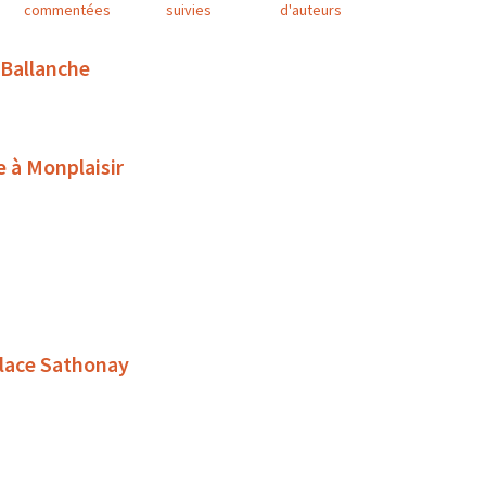
commentées
suivies
d'auteurs
 Ballanche
e à Monplaisir
place Sathonay