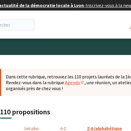
actualité de la démocratie locale à Lyon
-
Inscrivez-vous à la ne
eur
 la carte
t suivant est une carte qui présente les éléments de cette pa
Dans cette rubrique, retrouvez les 110 projets lauréats de la 1èr
Rendez-vous dans la rubrique
Agenda
, une réunion, un ateli
(S'ouvre dans un nouvel o
organisés près de chez vous !
110 propositions
Les plus
A-Z
Z-A (alphabétique