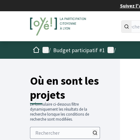
Suivez l'
Accueil
Menu principal
Menu utilisat
/
Budget participatif #1
/
Passer
L'élémen
+
−
Où en sont les
projets
Le formulaire ci-dessous filtre
dynamiquement les résultats de la
recherche lorsque les conditions de
recherche sont modifiées.