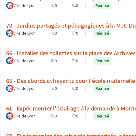
Ville de Lyon
0
0
Réalisé
70 - Jardins partagés et pédagogiques à la MJC D
Ville de Lyon
0
0
Réalisé
66 - Installer des toilettes sur la place des Archives
Ville de Lyon
0
0
Réalisé
65 - Des abords attrayants pour l'école maternelle
Ville de Lyon
0
0
Réalisé
61 - Expérimenter l'éclairage à la demande à Mont
Ville de Lyon
0
0
Réalisé
60 - Expérimenter des robinets temporisés, adapt