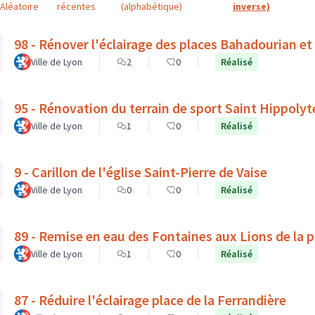
Aléatoire
récentes
(alphabétique)
inverse)
98 - Rénover l'éclairage des places Bahadourian et
Ville de Lyon
2
0
Réalisé
95 - Rénovation du terrain de sport Saint Hippolyt
Ville de Lyon
1
0
Réalisé
9 - Carillon de l'église Saint-Pierre de Vaise
Ville de Lyon
0
0
Réalisé
89 - Remise en eau des Fontaines aux Lions de la 
Ville de Lyon
1
0
Réalisé
87 - Réduire l'éclairage place de la Ferrandière