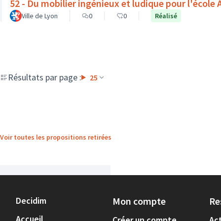
52 - Du mobilier ingénieux et ludique pour l'école A
Ville de Lyon
0
0
Réalisé
Résultats par page :
25
Voir toutes les propositions retirées
Decidim
Mon compte
Re
Accueil
Créer un compte
Act