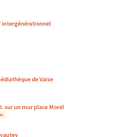
f intergénérationnel
médiathèque de Vaise
D. sur un mur place Morel
on
 Lyautey