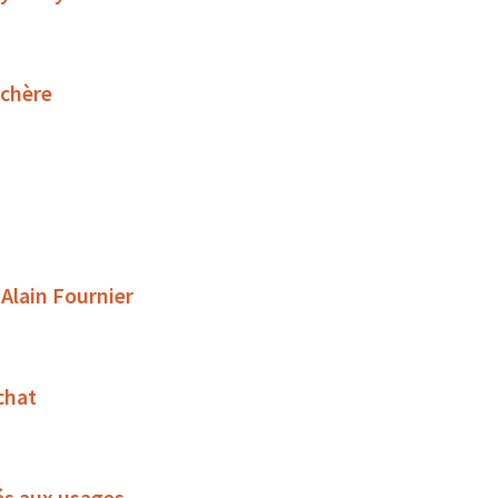
uchère
 Alain Fournier
chat
és aux usages