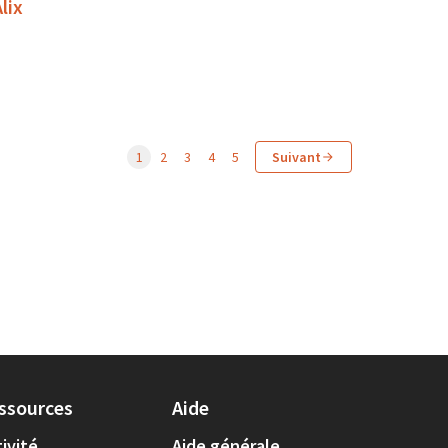
lix
1
2
3
4
5
Suivant
ssources
Aide
ivité
Aide générale