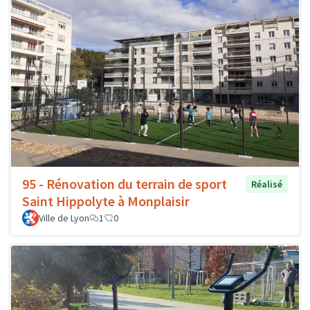
95 - Rénovation du terrain de sport
Réalisé
Saint Hippolyte à Monplaisir
Ville de Lyon
1
0