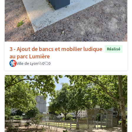
3 - Ajout de bancs et mobilier ludique
Réalisé
au parc Lumière
Ville de Lyon
0
0