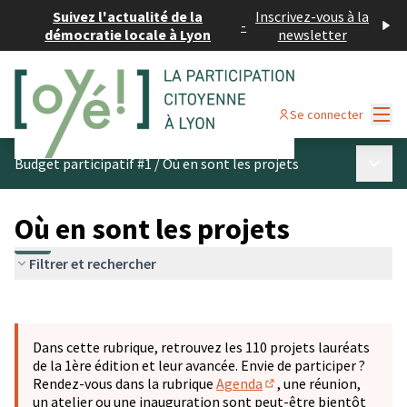
Suivez l'actualité de la
Inscrivez-vous à la
-
démocratie locale à Lyon
newsletter
Menu
Se connecter
Menu p
Budget participatif #1
/
Où en sont les projets
Où en sont les projets
Filtrer et rechercher
Passer la carte
Leaflet
|
©
OpenStreetMap
contributors
L'élément suivant est une carte qui présente les éléments 
+
Dans cette rubrique, retrouvez les 110 projets lauréats
−
de la 1ère édition et leur avancée. Envie de participer ?
Rendez-vous dans la rubrique
Agenda
, une réunion,
(S'ouvre dans un nouve
un atelier ou une inauguration sont peut-être bientôt