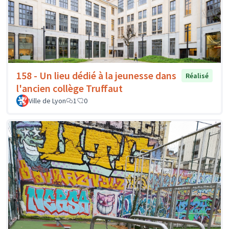
158 - Un lieu dédié à la jeunesse dans
Réalisé
l'ancien collège Truffaut
Ville de Lyon
1
0