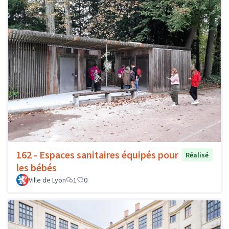
162 - Espaces sanitaires équipés pour
Réalisé
les bébés
Ville de Lyon
1
0