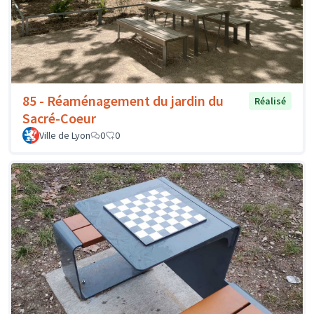
85 - Réaménagement du jardin du
Réalisé
Sacré-Coeur
Ville de Lyon
0
0