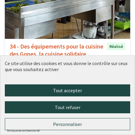
34 - Des équipements pour la cuisine
Réalisé
des Gones, la cuisine solidaire
partagée
Ce site utilise des cookies et vous donne le contrôle sur ceux
Ville de Lyon
0
0
que vous souhaitez activer
Tout accepter
Tout refuser
Personnaliser
Politique de confidentialité