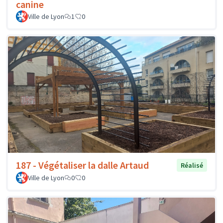
canine
Ville de Lyon
1
0
187 - Végétaliser la dalle Artaud
Réalisé
Ville de Lyon
0
0