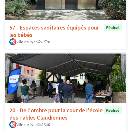
57 - Espaces sanitaires équipés pour
Réalisé
les bébés
Ville de Lyon
1
0
20 - De l'ombre pour la cour de l'école
Réalisé
des Tables Claudiennes
Ville de Lyon
1
0