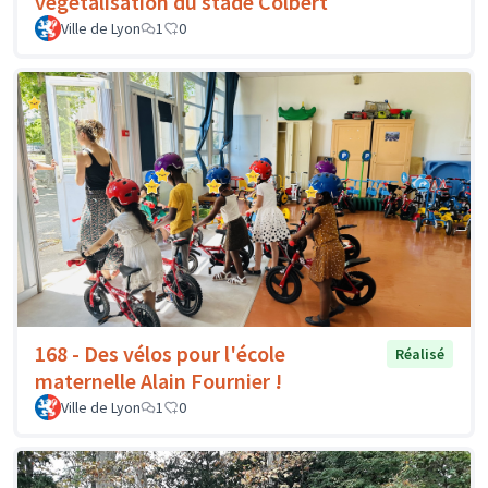
végétalisation du stade Colbert
Ville de Lyon
1
0
168 - Des vélos pour l'école
Réalisé
maternelle Alain Fournier !
Ville de Lyon
1
0