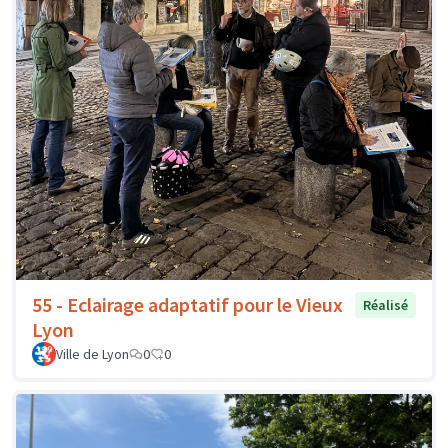
55 - Eclairage adaptatif pour le Vieux
Réalisé
Lyon
Ville de Lyon
0
0