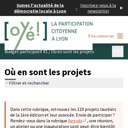
Suivez l'actualité de la
Inscrivez-vous à la
-
démocratie locale à Lyon
newsletter
Menu
Se connecter
Menu p
Budget participatif #1
/
Où en sont les projets
Où en sont les projets
Filtrer et rechercher
Passer la carte
Leaflet
|
©
OpenStreetMap
contributors
L'élément suivant est une carte qui présente les éléments 
+
Dans cette rubrique, retrouvez les 110 projets lauréats
−
de la 1ère édition et leur avancée. Envie de participer ?
Rendez-vous dans la rubrique
Agenda
, une réunion,
(S'ouvre dans un nouve
un atelier ou une inauguration sont peut-être bientôt