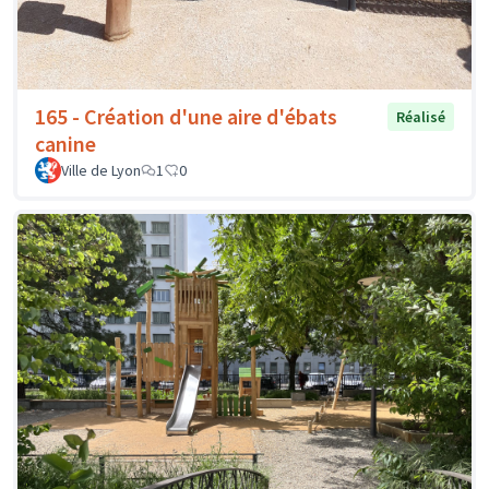
165 - Création d'une aire d'ébats
Réalisé
canine
Ville de Lyon
1
0