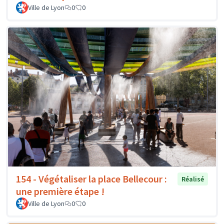
Ville de Lyon
0
0
154 - Végétaliser la place Bellecour :
Réalisé
une première étape !
Ville de Lyon
0
0