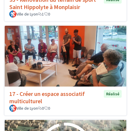
Saint Hippolyte à Monplaisir
Ville de Lyon
1
0
17 - Créer un espace associatif
Réalisé
multiculturel
Ville de Lyon
0
0