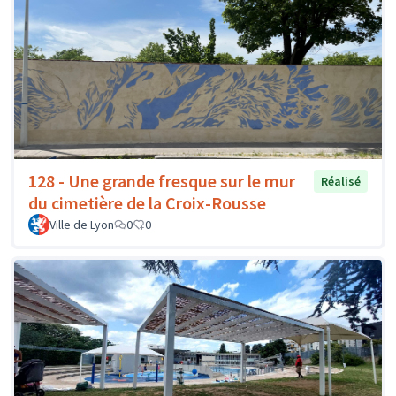
128 - Une grande fresque sur le mur
Réalisé
du cimetière de la Croix-Rousse
Ville de Lyon
0
0