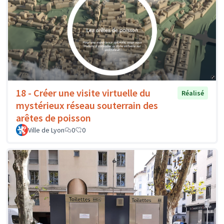
18 - Créer une visite virtuelle du
Réalisé
mystérieux réseau souterrain des
arêtes de poisson
Ville de Lyon
0
0