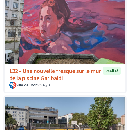
132 - Une nouvelle fresque sur le mur
Réalisé
de la piscine Garibaldi
Ville de Lyon
0
0