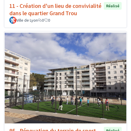
11 - Création d'un lieu de convivialité
Réalisé
dans le quartier Grand Trou
Ville de Lyon
0
0
95 - Rénovation du terrain de sport
Réalisé