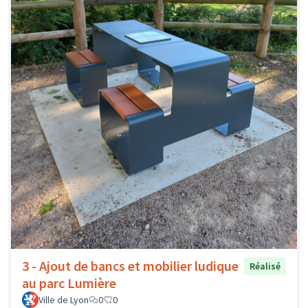
3 - Ajout de bancs et mobilier ludique
Réalisé
au parc Lumière
Ville de Lyon
0
0