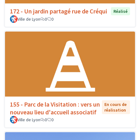
172 - Un jardin partagé rue de Créqui
Réalisé
Ville de Lyon
0
0
155 - Parc de la Visitation : vers un
En cours de
réalisation
nouveau lieu d'accueil associatif
Ville de Lyon
0
0