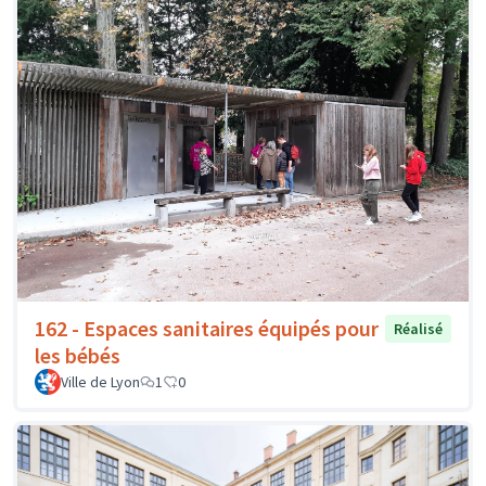
162 - Espaces sanitaires équipés pour
Réalisé
les bébés
Ville de Lyon
1
0