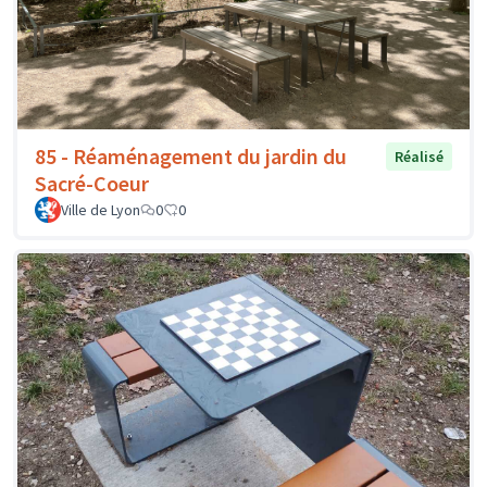
85 - Réaménagement du jardin du
Réalisé
Sacré-Coeur
Ville de Lyon
0
0