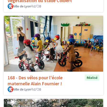
végétalisation du stade Colbert
Ville de Lyon
1
0
168 - Des vélos pour l'école
Réalisé
maternelle Alain Fournier !
Ville de Lyon
1
0