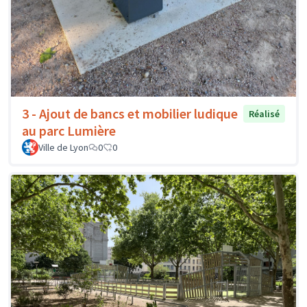
3 - Ajout de bancs et mobilier ludique
Réalisé
au parc Lumière
Ville de Lyon
0
0