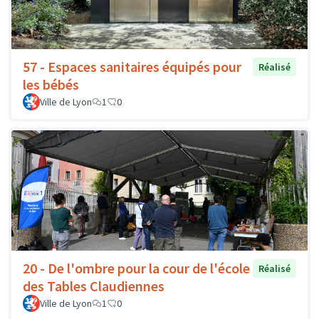
57 - Espaces sanitaires équipés pour
Réalisé
les bébés
Ville de Lyon
1
0
20 - De l'ombre pour la cour de l'école
Réalisé
des Tables Claudiennes
Ville de Lyon
1
0