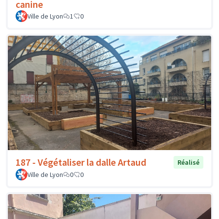
canine
Ville de Lyon
1
0
187 - Végétaliser la dalle Artaud
Réalisé
Ville de Lyon
0
0