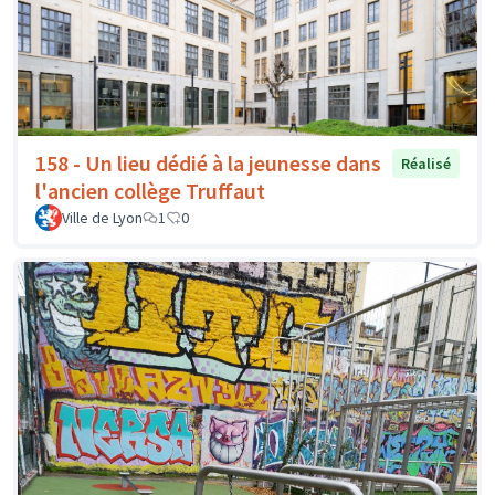
158 - Un lieu dédié à la jeunesse dans
Réalisé
l'ancien collège Truffaut
Ville de Lyon
1
0