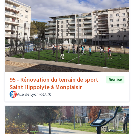
95 - Rénovation du terrain de sport
Réalisé
Saint Hippolyte à Monplaisir
Ville de Lyon
1
0