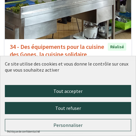
34 - Des équipements pour la cuisine
Réalisé
des Gones, la cuisine solidaire
partagée
Ce site utilise des cookies et vous donne le contrôle sur ceux
Ville de Lyon
0
0
que vous souhaitez activer
Tout accepter
Tout refuser
Personnaliser
Politique de confidentialité