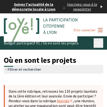
Suivez l'actualité de la
Inscrivez-vous à la
-
démocratie locale à Lyon
newsletter
Menu
Se connecter
Menu p
Budget participatif #1
/
Où en sont les projets
Où en sont les projets
Filtrer et rechercher
Passer la carte
Leaflet
|
©
OpenStreetMap
contributors
L'élément suivant est une carte qui présente les éléments 
+
Dans cette rubrique, retrouvez les 110 projets lauréats
−
de la 1ère édition et leur avancée. Envie de participer ?
Rendez-vous dans la rubrique
Agenda
, une réunion,
(S'ouvre dans un nouve
un atelier ou une inauguration sont peut-être bientôt