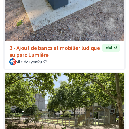
3 - Ajout de bancs et mobilier ludique
Réalisé
au parc Lumière
Ville de Lyon
0
0