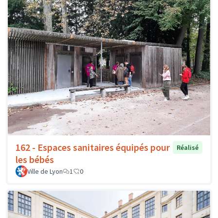
162 - Espaces sanitaires équipés pour
Réalisé
les bébés
Ville de Lyon
1
0