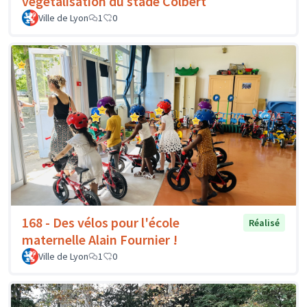
végétalisation du stade Colbert
Ville de Lyon
1
0
168 - Des vélos pour l'école
Réalisé
maternelle Alain Fournier !
Ville de Lyon
1
0