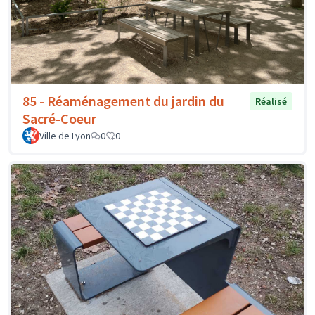
85 - Réaménagement du jardin du
Réalisé
Sacré-Coeur
Ville de Lyon
0
0