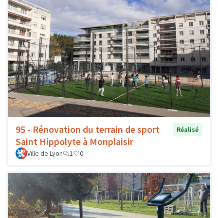
95 - Rénovation du terrain de sport
Réalisé
Saint Hippolyte à Monplaisir
Ville de Lyon
1
0