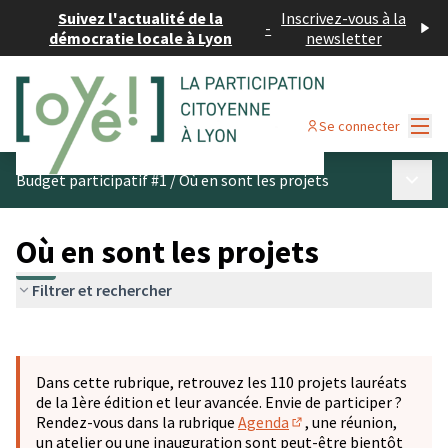
Suivez l'actualité de la
Inscrivez-vous à la
-
démocratie locale à Lyon
newsletter
Menu
Se connecter
Menu p
Budget participatif #1
/
Où en sont les projets
Où en sont les projets
Filtrer et rechercher
Passer la carte
Leaflet
|
©
OpenStreetMap
contributors
L'élément suivant est une carte qui présente les éléments 
+
Dans cette rubrique, retrouvez les 110 projets lauréats
−
de la 1ère édition et leur avancée. Envie de participer ?
Rendez-vous dans la rubrique
Agenda
, une réunion,
(S'ouvre dans un nouve
un atelier ou une inauguration sont peut-être bientôt