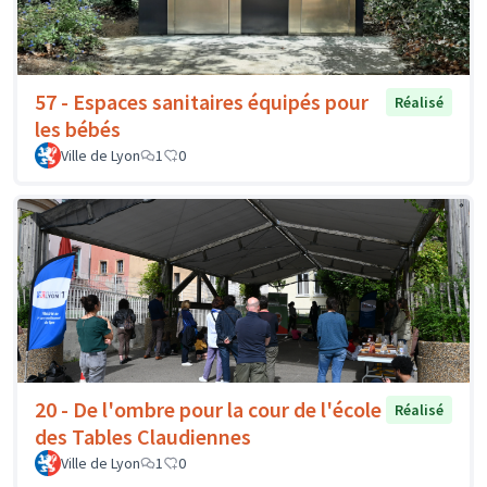
57 - Espaces sanitaires équipés pour
Réalisé
les bébés
Ville de Lyon
1
0
20 - De l'ombre pour la cour de l'école
Réalisé
des Tables Claudiennes
Ville de Lyon
1
0