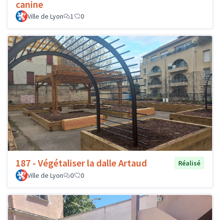
canine
Ville de Lyon
1
0
187 - Végétaliser la dalle Artaud
Réalisé
Ville de Lyon
0
0