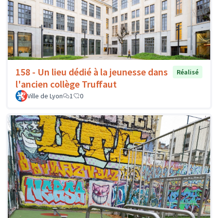
158 - Un lieu dédié à la jeunesse dans
Réalisé
l'ancien collège Truffaut
Ville de Lyon
1
0