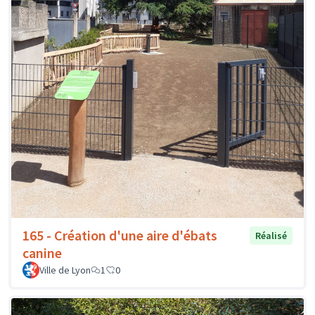
165 - Création d'une aire d'ébats
Réalisé
canine
Ville de Lyon
1
0