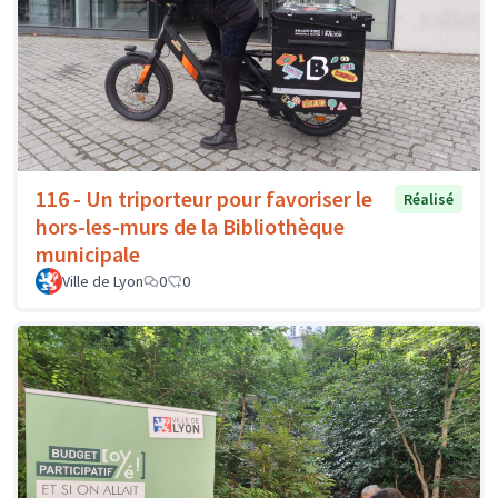
116 - Un triporteur pour favoriser le
Réalisé
hors-les-murs de la Bibliothèque
municipale
Ville de Lyon
0
0