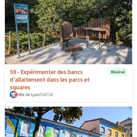
59 - Expérimenter des bancs
Réalisé
d'allaitement dans les parcs et
squares
Ville de Lyon
0
0