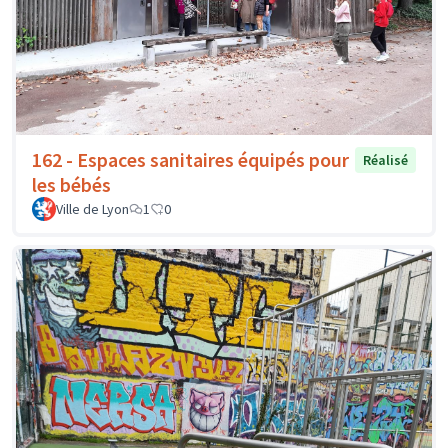
162 - Espaces sanitaires équipés pour
Réalisé
les bébés
Ville de Lyon
1
0