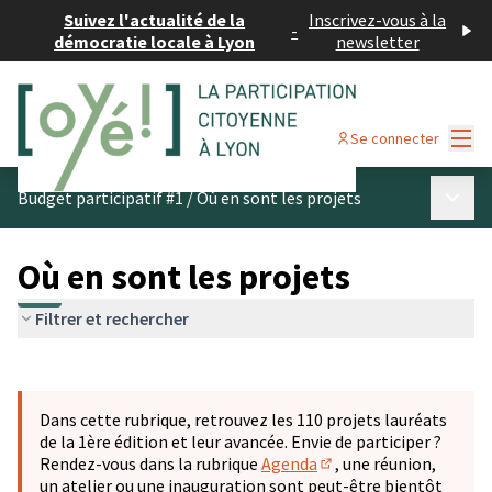
Suivez l'actualité de la
Inscrivez-vous à la
-
démocratie locale à Lyon
newsletter
Menu
Se connecter
Menu p
Budget participatif #1
/
Où en sont les projets
Où en sont les projets
Filtrer et rechercher
Passer la carte
Leaflet
|
©
OpenStreetMap
contributors
L'élément suivant est une carte qui présente les éléments 
+
Dans cette rubrique, retrouvez les 110 projets lauréats
−
de la 1ère édition et leur avancée. Envie de participer ?
Rendez-vous dans la rubrique
Agenda
, une réunion,
(S'ouvre dans un nouve
un atelier ou une inauguration sont peut-être bientôt