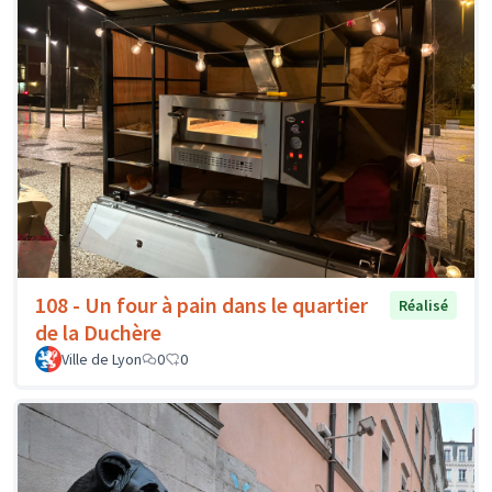
108 - Un four à pain dans le quartier
Réalisé
de la Duchère
Ville de Lyon
0
0