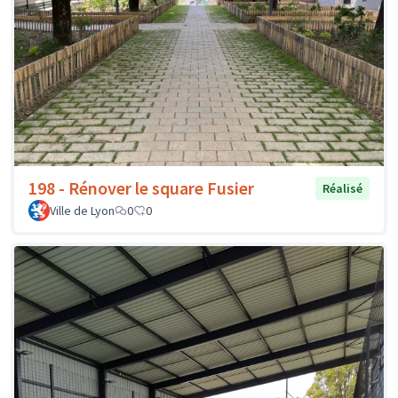
198 - Rénover le square Fusier
Réalisé
Ville de Lyon
0
0