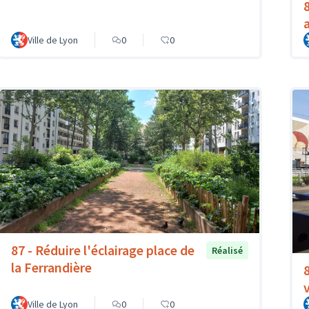
Ville de Lyon
0
0
87 - Réduire l'éclairage place de
Réalisé
la Ferrandière
Ville de Lyon
0
0