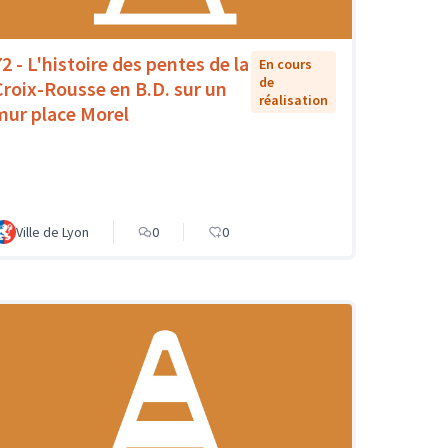
72 - L'histoire des pentes de la
En cours
de
Croix-Rousse en B.D. sur un
réalisation
mur place Morel
Ville de Lyon
0
0