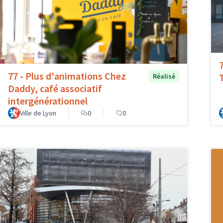
77 - Plus d'animations Chez
T
Réalisé
Daddy, café associatif
intergénérationnel
Ville de Lyon
0
0