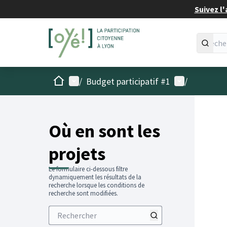
Suivez l'
Accueil
Menu principal
Menu utilisat
/
Budget participatif #1
/
Passer
L'élémen
+
−
Où en sont les
projets
Le formulaire ci-dessous filtre
dynamiquement les résultats de la
recherche lorsque les conditions de
recherche sont modifiées.