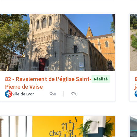
82 - Ravalement de l'église Saint-
Réalisé
Pierre de Vaise
Ville de Lyon
0
0