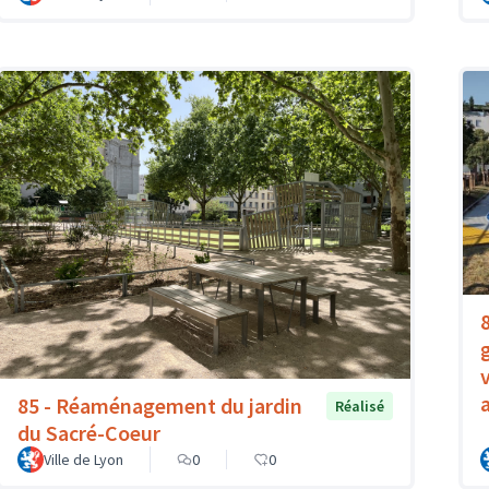
85 - Réaménagement du jardin
Réalisé
du Sacré-Coeur
Ville de Lyon
0
0