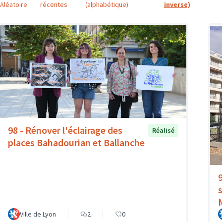
Aléatoire
récentes
(alphabétique)
inverse)
98 - Rénover l'éclairage des
Réalisé
places Bahadourian et Ballanche
Ville de Lyon
2
0