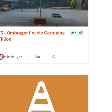
75 - Ombrager l'école Germaine
Réalisé
illion
Ville de Lyon
0
0