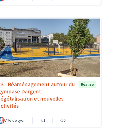
83 - Réaménagement autour du
Réalisé
gymnase Dargent :
végétalisation et nouvelles
activités
Ville de Lyon
1
0