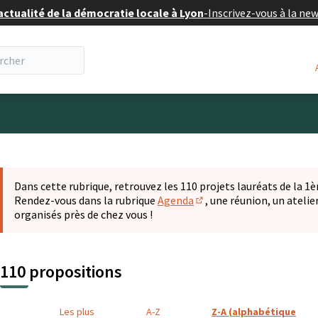
actualité de la démocratie locale à Lyon
-
Inscrivez-vous à la ne
eur
 la carte
t suivant est une carte qui présente les éléments de cette pa
Dans cette rubrique, retrouvez les 110 projets lauréats de la 1èr
Rendez-vous dans la rubrique
Agenda
, une réunion, un ateli
(S'ouvre dans un nouvel o
organisés près de chez vous !
110 propositions
Les plus
A-Z
Z-A (alphabétique