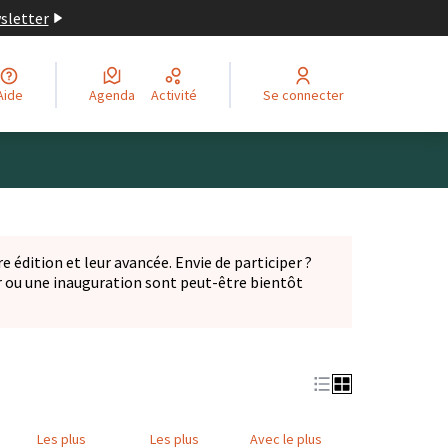
wsletter
Aide
Agenda
Activité
Se connecter
Leaflet
|
©
OpenStreetMap
contributors
ge comme des points de carte. L'élément peut être utilisé ave
e édition et leur avancée. Envie de participer ?
er ou une inauguration sont peut-être bientôt
nglet)
Les plus
Les plus
Avec le plus