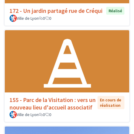
172 - Un jardin partagé rue de Créqui
Réalisé
Ville de Lyon
0
0
155 - Parc de la Visitation : vers un
En cours de
réalisation
nouveau lieu d'accueil associatif
Ville de Lyon
0
0