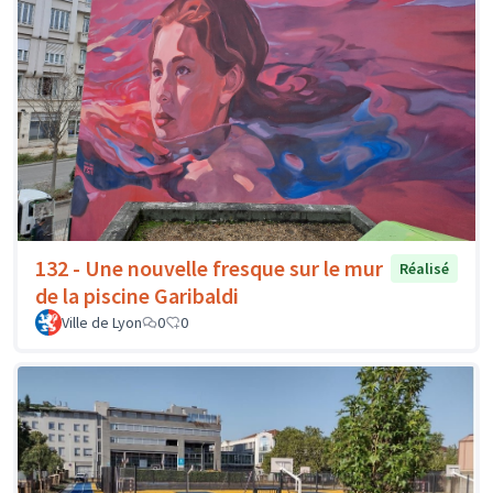
132 - Une nouvelle fresque sur le mur
Réalisé
de la piscine Garibaldi
Ville de Lyon
0
0