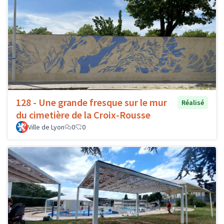
128 - Une grande fresque sur le mur
Réalisé
du cimetière de la Croix-Rousse
Ville de Lyon
0
0