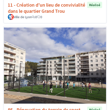
11 - Création d'un lieu de convivialité
Réalisé
dans le quartier Grand Trou
Ville de Lyon
0
0
95 - Rénovation du terrain de sport
Réalisé