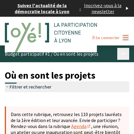
Suivez l'actualité de la
Inscrivez-vous à la
-
démocratie locale à Lyon
newsletter
Menu
Se connecter
Menu p
Budget participatif #1
/
Où en sont les projets
Où en sont les projets
Filtrer et rechercher
Passer la carte
Leaflet
|
©
OpenStreetMap
contributors
L'élément suivant est une carte qui présente les éléments 
+
Dans cette rubrique, retrouvez les 110 projets lauréats
−
de la 1ère édition et leur avancée. Envie de participer ?
Rendez-vous dans la rubrique
Agenda
, une réunion,
(S'ouvre dans un nouve
un atelier ou une inauguration sont peut-être bientôt