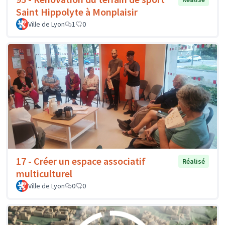
Saint Hippolyte à Monplaisir
Ville de Lyon
1
0
17 - Créer un espace associatif
Réalisé
multiculturel
Ville de Lyon
0
0