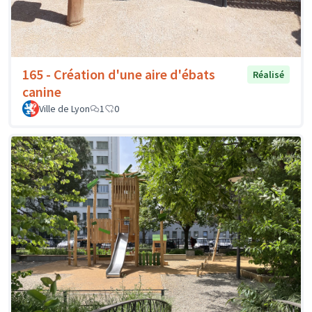
165 - Création d'une aire d'ébats
Réalisé
canine
Ville de Lyon
1
0