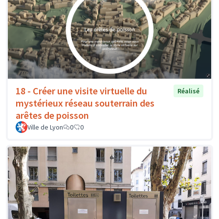
18 - Créer une visite virtuelle du
Réalisé
mystérieux réseau souterrain des
arêtes de poisson
Ville de Lyon
0
0