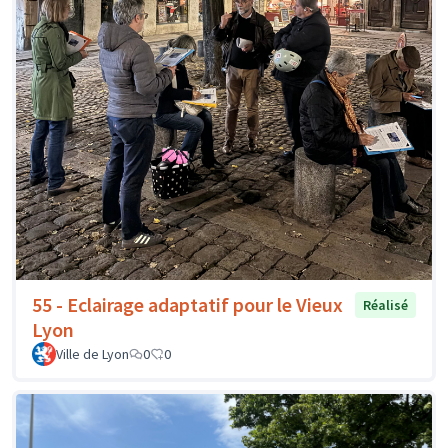
55 - Eclairage adaptatif pour le Vieux
Réalisé
Lyon
Ville de Lyon
0
0