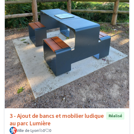
3 - Ajout de bancs et mobilier ludique
Réalisé
au parc Lumière
Ville de Lyon
0
0