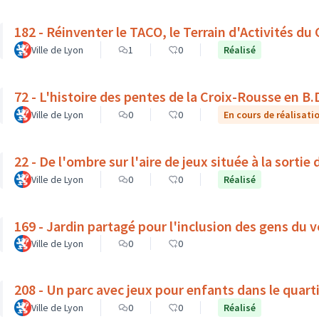
182 - Réinventer le TACO, le Terrain d'Activités du
Ville de Lyon
1
0
Réalisé
72 - L'histoire des pentes de la Croix-Rousse en B.
Ville de Lyon
0
0
En cours de réalisati
22 - De l'ombre sur l'aire de jeux située à la sortie 
Ville de Lyon
0
0
Réalisé
169 - Jardin partagé pour l'inclusion des gens du v
Ville de Lyon
0
0
208 - Un parc avec jeux pour enfants dans le quar
Ville de Lyon
0
0
Réalisé