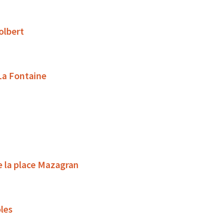
olbert
 La Fontaine
e la place Mazagran
oles