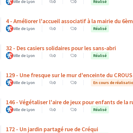
Ville de Lyon
0
0
Réalisé
4 - Améliorer l'accueil associatif à la mairie du 6
Ville de Lyon
0
0
Réalisé
32 - Des casiers solidaires pour les sans-abri
Ville de Lyon
0
0
Réalisé
129 - Une fresque sur le mur d'enceinte du CROUS
Ville de Lyon
0
0
En cours de réalisati
146 - Végétaliser l'aire de jeux pour enfants de la 
Ville de Lyon
0
0
Réalisé
172 - Un jardin partagé rue de Créqui