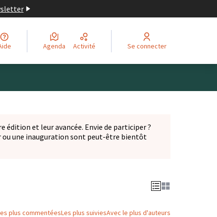
wsletter
Aide
Agenda
Activité
Se connecter
Leaflet
|
©
OpenStreetMap
contributors
ge comme des points de carte. L'élément peut être utilisé ave
e édition et leur avancée. Envie de participer ?
er ou une inauguration sont peut-être bientôt
nglet)
Les plus commentées
Les plus suivies
Avec le plus d'auteurs