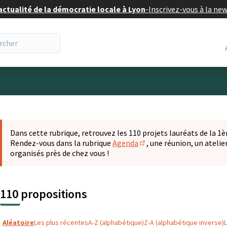
actualité de la démocratie locale à Lyon
-
Inscrivez-vous à la ne
eur
 la carte
t suivant est une carte qui présente les éléments de cette pa
Dans cette rubrique, retrouvez les 110 projets lauréats de la 1èr
Rendez-vous dans la rubrique
Agenda
, une réunion, un ateli
(S'ouvre dans un nouvel o
organisés près de chez vous !
110 propositions
Aléatoire
Les plus récentes
A-Z (alphabétique)
Z-A (alphabétique inverse)