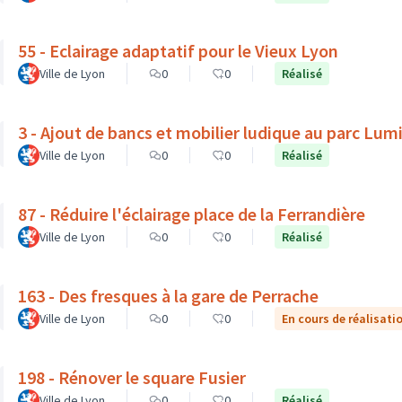
55 - Eclairage adaptatif pour le Vieux Lyon
Ville de Lyon
0
0
Réalisé
3 - Ajout de bancs et mobilier ludique au parc Lum
Ville de Lyon
0
0
Réalisé
87 - Réduire l'éclairage place de la Ferrandière
Ville de Lyon
0
0
Réalisé
163 - Des fresques à la gare de Perrache
Ville de Lyon
0
0
En cours de réalisati
198 - Rénover le square Fusier
Ville de Lyon
0
0
Réalisé