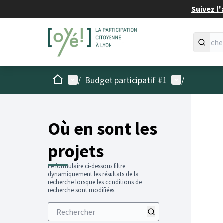
Suivez l'
Accueil
Menu principal
Menu utilisat
/
Budget participatif #1
/
Passer
L'élémen
+
−
Où en sont les
projets
Le formulaire ci-dessous filtre
dynamiquement les résultats de la
recherche lorsque les conditions de
recherche sont modifiées.