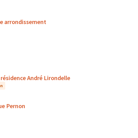
ème arrondissement
 résidence André Lirondelle
on
rue Pernon