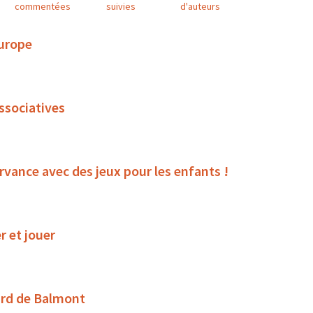
commentées
suivies
d'auteurs
Europe
associatives
rvance avec des jeux pour les enfants !
r et jouer
ard de Balmont