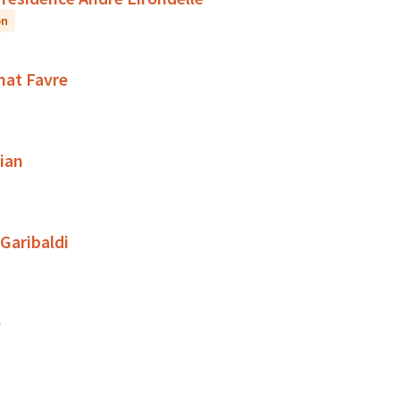
on
rnat Favre
ian
 Garibaldi
e