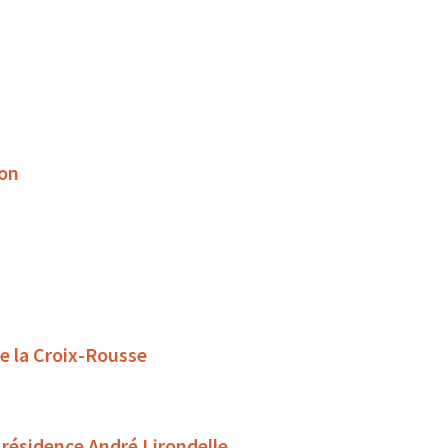
son
de la Croix-Rousse
 résidence André Lirondelle