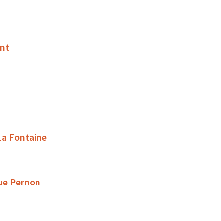
ant
 La Fontaine
rue Pernon