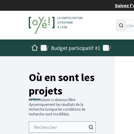
Suivez l'
Accueil
Menu principal
Menu utilisat
/
Budget participatif #1
/
Passer
L'élémen
+
−
Où en sont les
projets
Le formulaire ci-dessous filtre
dynamiquement les résultats de la
recherche lorsque les conditions de
recherche sont modifiées.