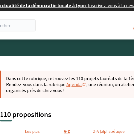
actualité de la démocratie locale à Lyon
-
Inscrivez-vous à la ne
eur
 la carte
t suivant est une carte qui présente les éléments de cette pa
Dans cette rubrique, retrouvez les 110 projets lauréats de la 1èr
Rendez-vous dans la rubrique
Agenda
, une réunion, un ateli
(S'ouvre dans un nouvel o
organisés près de chez vous !
110 propositions
Les plus
A-Z
Z-A (alphabétique