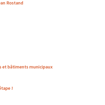
Jean Rostand
rts et bâtiments municipaux
étape !