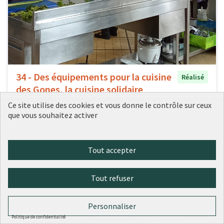
34 - Des équipements pour la cuisine
Réalisé
des Gones, la cuisine solidaire
partagée
Ce site utilise des cookies et vous donne le contrôle sur ceux
Ville de Lyon
0
0
que vous souhaitez activer
Tout accepter
Tout refuser
Personnaliser
Politique de confidentialité