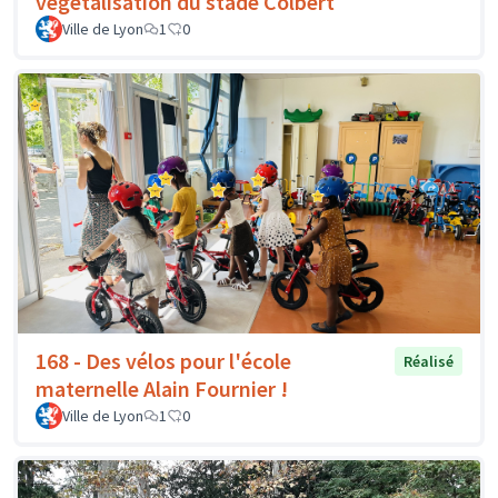
végétalisation du stade Colbert
Ville de Lyon
1
0
168 - Des vélos pour l'école
Réalisé
maternelle Alain Fournier !
Ville de Lyon
1
0