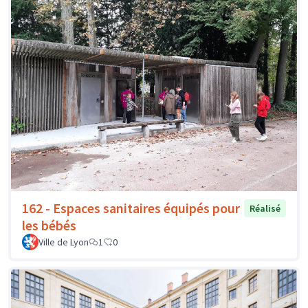
162 - Espaces sanitaires équipés pour
Réalisé
les bébés
Ville de Lyon
1
0