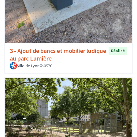
3 - Ajout de bancs et mobilier ludique
Réalisé
au parc Lumière
Ville de Lyon
0
0