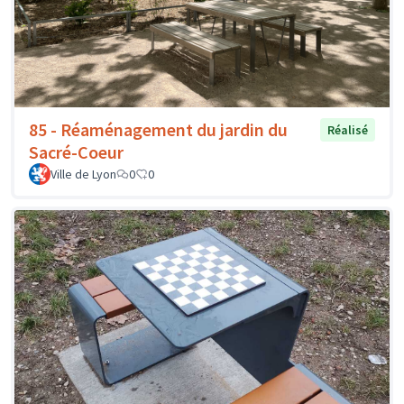
85 - Réaménagement du jardin du
Réalisé
Sacré-Coeur
Ville de Lyon
0
0