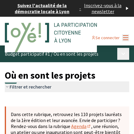
Suivez l'actualité de la
Inscrivez-vous à la
-
démocratie locale à Lyon
newsletter
Menu
Se connecter
Menu p
Budget participatif #1
/
Où en sont les projets
Où en sont les projets
Filtrer et rechercher
Passer la carte
Leaflet
|
©
OpenStreetMap
contributors
L'élément suivant est une carte qui présente les éléments 
+
Dans cette rubrique, retrouvez les 110 projets lauréats
−
de la 1ère édition et leur avancée. Envie de participer ?
Rendez-vous dans la rubrique
Agenda
, une réunion,
(S'ouvre dans un nouve
un atelier ou une inauguration sont peut-être bientôt