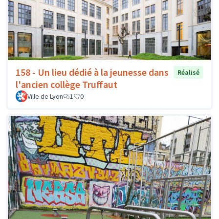
158 - Un lieu dédié à la jeunesse dans
Réalisé
l'ancien collège Truffaut
Ville de Lyon
1
0