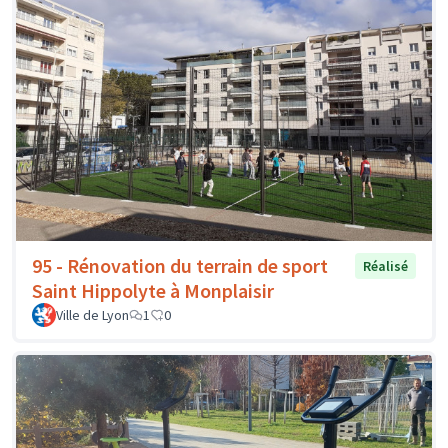
95 - Rénovation du terrain de sport
Réalisé
Saint Hippolyte à Monplaisir
Ville de Lyon
1
0