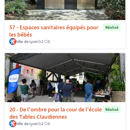
57 - Espaces sanitaires équipés pour
Réalisé
les bébés
Ville de Lyon
1
0
20 - De l'ombre pour la cour de l'école
Réalisé
des Tables Claudiennes
Ville de Lyon
1
0