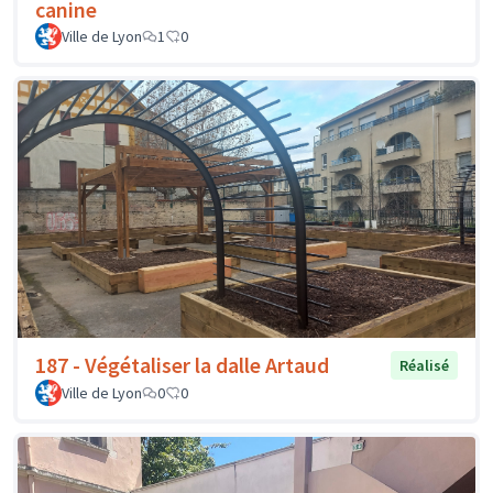
canine
Ville de Lyon
1
0
187 - Végétaliser la dalle Artaud
Réalisé
Ville de Lyon
0
0