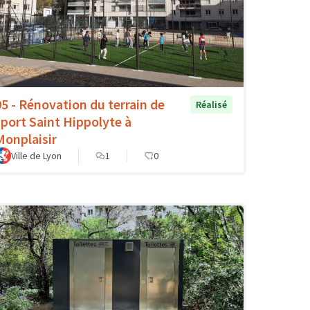
95 - Rénovation du terrain de
Réalisé
sport Saint Hippolyte à
Monplaisir
Ville de Lyon
1
0