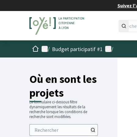
Suivez l'
Accueil
Menu principal
Menu utilisat
/
Budget participatif #1
/
Passer
L'élémen
+
−
Où en sont les
projets
Le formulaire ci-dessous filtre
dynamiquement les résultats de la
recherche lorsque les conditions de
recherche sont modifiées.