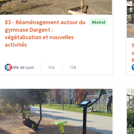
83 - Réaménagement autour du
Réalisé
gymnase Dargent :
végétalisation et nouvelles
activités
Ville de Lyon
1
0