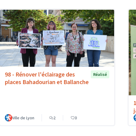
98 - Rénover l'éclairage des
Réalisé
places Bahadourian et Ballanche
Ville de Lyon
2
0