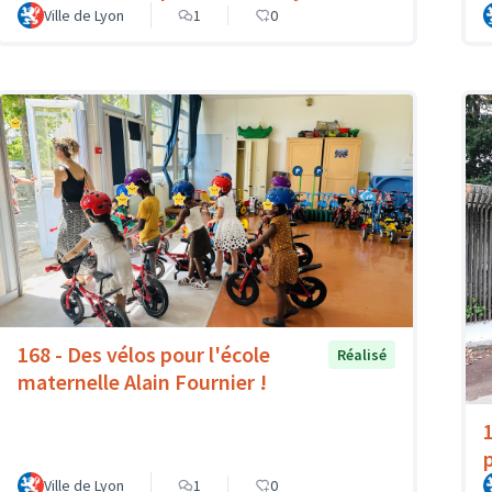
Ville de Lyon
1
0
168 - Des vélos pour l'école
Réalisé
maternelle Alain Fournier !
Ville de Lyon
1
0