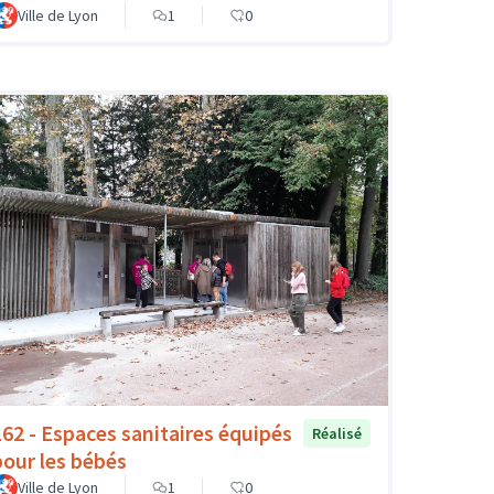
Ville de Lyon
1
0
162 - Espaces sanitaires équipés
Réalisé
pour les bébés
Ville de Lyon
1
0