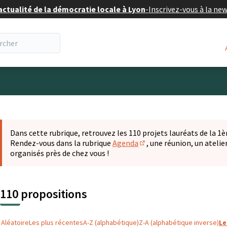
actualité de la démocratie locale à Lyon
-
Inscrivez-vous à la ne
eur
 la carte
t suivant est une carte qui présente les éléments de cette pa
Dans cette rubrique, retrouvez les 110 projets lauréats de la 1èr
Rendez-vous dans la rubrique
Agenda
, une réunion, un ateli
(S'ouvre dans un nouvel o
organisés près de chez vous !
110 propositions
Aléatoire
Les plus récentes
A-Z (alphabétique)
Z-A (alphabétique inverse)
Le