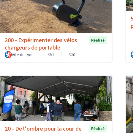
200 - Expérimenter des vélos
Réalisé
chargeurs de portable
Ville de Lyon
1
0
20 - De l'ombre pour la cour de
Réalisé