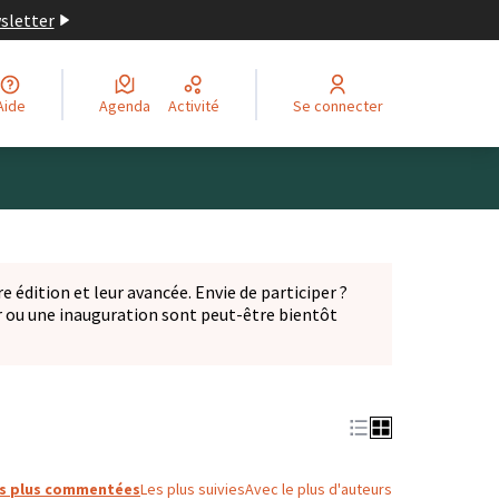
wsletter
Aide
Agenda
Activité
Se connecter
Leaflet
|
©
OpenStreetMap
contributors
ge comme des points de carte. L'élément peut être utilisé ave
e édition et leur avancée. Envie de participer ?
er ou une inauguration sont peut-être bientôt
nglet)
s plus commentées
Les plus suivies
Avec le plus d'auteurs