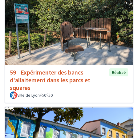
59 - Expérimenter des bancs
Réalisé
d'allaitement dans les parcs et
squares
Ville de Lyon
0
0