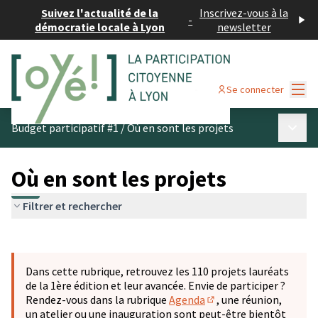
Suivez l'actualité de la
Inscrivez-vous à la
-
démocratie locale à Lyon
newsletter
Menu
Se connecter
Menu p
Budget participatif #1
/
Où en sont les projets
Où en sont les projets
Filtrer et rechercher
Passer la carte
Leaflet
|
©
OpenStreetMap
contributors
L'élément suivant est une carte qui présente les éléments 
+
Dans cette rubrique, retrouvez les 110 projets lauréats
−
de la 1ère édition et leur avancée. Envie de participer ?
Rendez-vous dans la rubrique
Agenda
, une réunion,
(S'ouvre dans un nouve
un atelier ou une inauguration sont peut-être bientôt