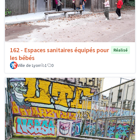
162 - Espaces sanitaires équipés pour
Réalisé
les bébés
Ville de Lyon
1
0