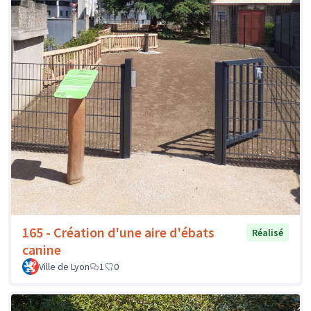
165 - Création d'une aire d'ébats
Réalisé
canine
Ville de Lyon
1
0