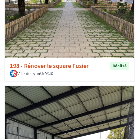
198 - Rénover le square Fusier
Réalisé
Ville de Lyon
0
0