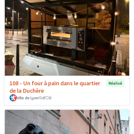
108 - Un four à pain dans le quartier
Réalisé
de la Duchère
Ville de Lyon
0
0