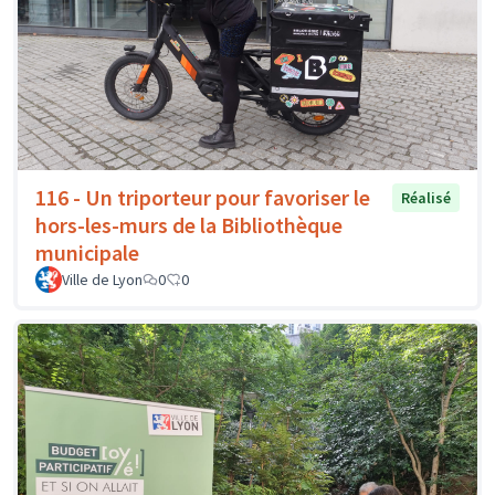
116 - Un triporteur pour favoriser le
Réalisé
hors-les-murs de la Bibliothèque
municipale
Ville de Lyon
0
0