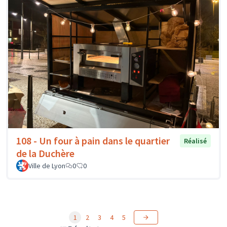
108 - Un four à pain dans le quartier
Réalisé
de la Duchère
Ville de Lyon
0
0
1
2
3
4
5