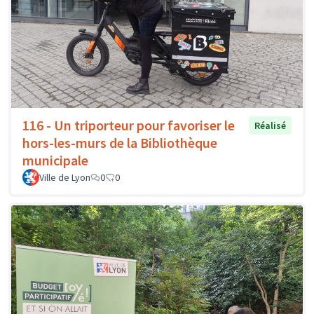
116 - Un triporteur pour favoriser le
Réalisé
hors-les-murs de la Bibliothèque
municipale
Ville de Lyon
0
0