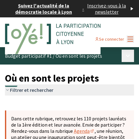
Suivez l'actualité de la
Inscrivez-vous à la
-
démocratie locale à Lyon
newsletter
Menu
Se connecter
Menu p
Budget participatif #1
/
Où en sont les projets
Où en sont les projets
Filtrer et rechercher
Passer la carte
Leaflet
|
©
OpenStreetMap
contributors
L'élément suivant est une carte qui présente les éléments 
+
Dans cette rubrique, retrouvez les 110 projets lauréats
−
de la 1ère édition et leur avancée. Envie de participer ?
Rendez-vous dans la rubrique
Agenda
, une réunion,
(S'ouvre dans un nouve
un atelier ou une inauguration sont peut-être bientôt