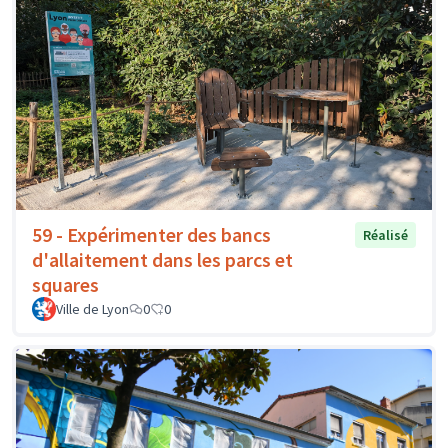
59 - Expérimenter des bancs
Réalisé
d'allaitement dans les parcs et
squares
Ville de Lyon
0
0