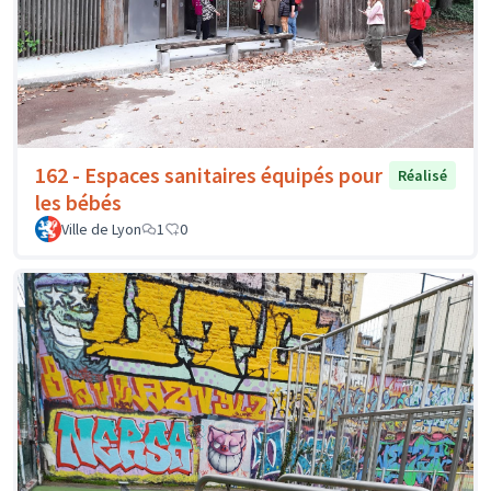
162 - Espaces sanitaires équipés pour
Réalisé
les bébés
Ville de Lyon
1
0