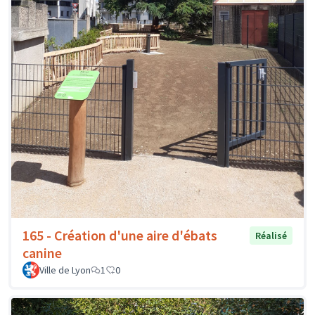
165 - Création d'une aire d'ébats
Réalisé
canine
Ville de Lyon
1
0