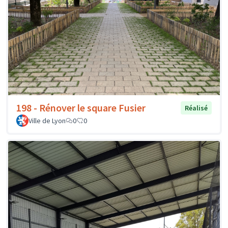
198 - Rénover le square Fusier
Réalisé
Ville de Lyon
0
0