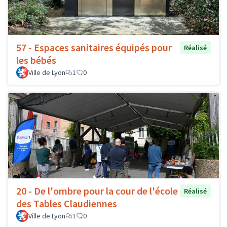
57 - Espaces sanitaires équipés pour
Réalisé
les bébés
Ville de Lyon
1
0
20 - De l'ombre pour la cour de l'école
Réalisé
des Tables Claudiennes
Ville de Lyon
1
0