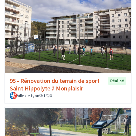
95 - Rénovation du terrain de sport
Réalisé
Saint Hippolyte à Monplaisir
Ville de Lyon
1
0