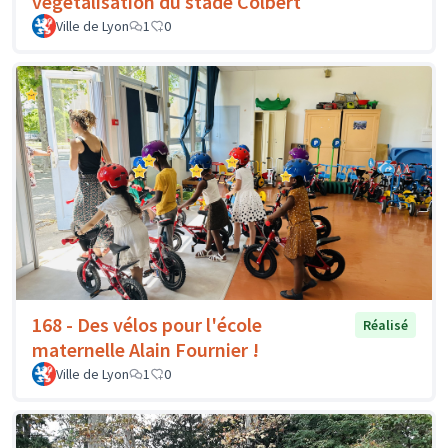
végétalisation du stade Colbert
Ville de Lyon
1
0
168 - Des vélos pour l'école
Réalisé
maternelle Alain Fournier !
Ville de Lyon
1
0