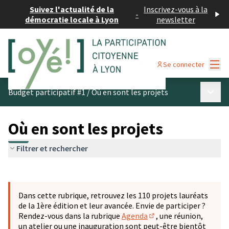
Suivez l'actualité de la
Inscrivez-vous à la
-
démocratie locale à Lyon
newsletter
Menu
Se connecter
Menu p
Budget participatif #1
/
Où en sont les projets
Où en sont les projets
Filtrer et rechercher
Passer la carte
Leaflet
|
©
OpenStreetMap
contributors
L'élément suivant est une carte qui présente les éléments 
+
Dans cette rubrique, retrouvez les 110 projets lauréats
−
de la 1ère édition et leur avancée. Envie de participer ?
Rendez-vous dans la rubrique
Agenda
, une réunion,
(S'ouvre dans un nouve
un atelier ou une inauguration sont peut-être bientôt