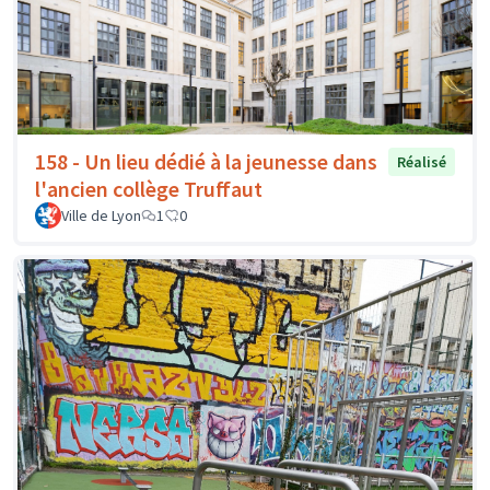
158 - Un lieu dédié à la jeunesse dans
Réalisé
l'ancien collège Truffaut
Ville de Lyon
1
0