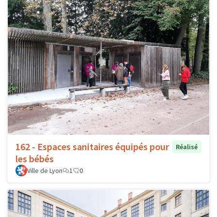
162 - Espaces sanitaires équipés pour
Réalisé
les bébés
Ville de Lyon
1
0