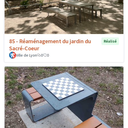
85 - Réaménagement du jardin du
Réalisé
Sacré-Coeur
Ville de Lyon
0
0