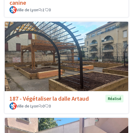
canine
Ville de Lyon
1
0
187 - Végétaliser la dalle Artaud
Réalisé
Ville de Lyon
0
0