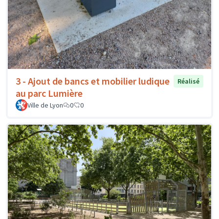
3 - Ajout de bancs et mobilier ludique
Réalisé
au parc Lumière
Ville de Lyon
0
0