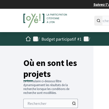
Suivez l'
Accueil
Menu principal
Menu utilisat
/
Budget participatif #1
/
Passer
L'élémen
+
−
Où en sont les
projets
Le formulaire ci-dessous filtre
dynamiquement les résultats de la
recherche lorsque les conditions de
recherche sont modifiées.