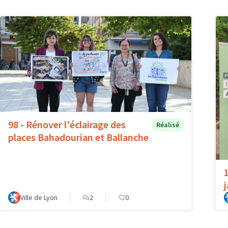
98 - Rénover l'éclairage des
Réalisé
places Bahadourian et Ballanche
Ville de Lyon
2
0