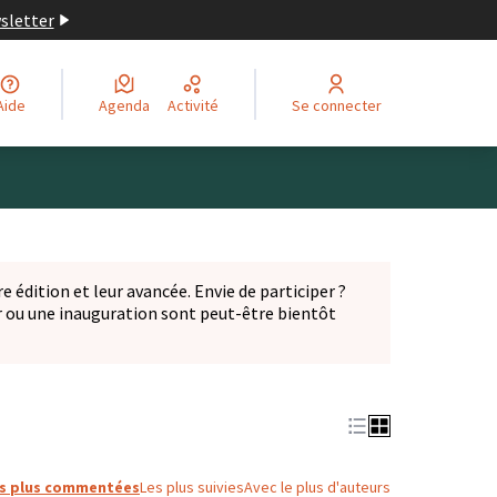
wsletter
Aide
Agenda
Activité
Se connecter
Leaflet
|
©
OpenStreetMap
contributors
ge comme des points de carte. L'élément peut être utilisé ave
e édition et leur avancée. Envie de participer ?
er ou une inauguration sont peut-être bientôt
nglet)
s plus commentées
Les plus suivies
Avec le plus d'auteurs