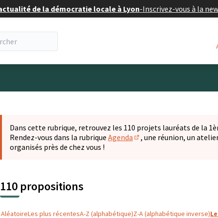
actualité de la démocratie locale à Lyon
-
Inscrivez-vous à la ne
eur
 la carte
t suivant est une carte qui présente les éléments de cette pa
Dans cette rubrique, retrouvez les 110 projets lauréats de la 1èr
Rendez-vous dans la rubrique
Agenda
, une réunion, un ateli
(S'ouvre dans un nouvel o
organisés près de chez vous !
110 propositions
Aléatoire
Les plus récentes
A-Z (alphabétique)
Z-A (alphabétique inverse)
Le