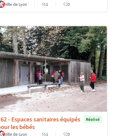
Ville de Lyon
1
0
162 - Espaces sanitaires équipés
Réalisé
pour les bébés
Ville de Lyon
1
0