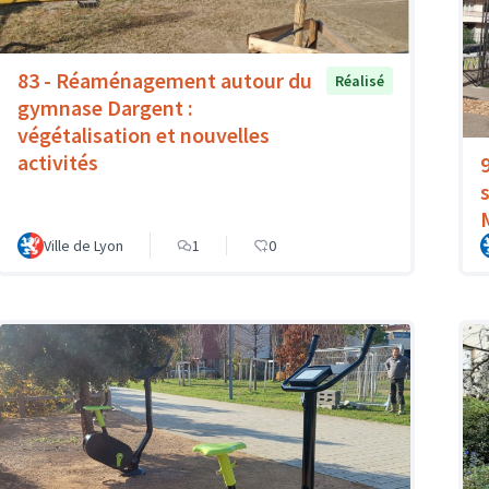
83 - Réaménagement autour du
Réalisé
gymnase Dargent :
végétalisation et nouvelles
activités
Ville de Lyon
1
0