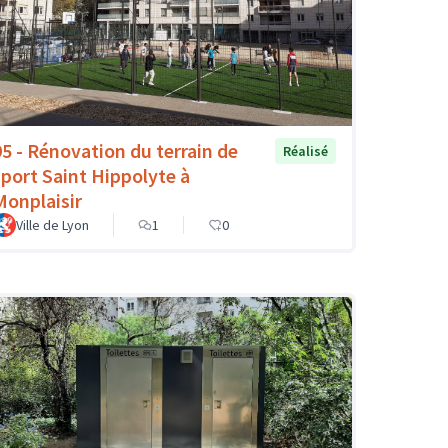
95 - Rénovation du terrain de
Réalisé
sport Saint Hippolyte à
Monplaisir
Ville de Lyon
1
0