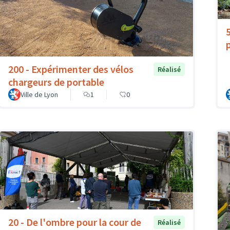
200 - Expérimenter des vélos
Réalisé
chargeurs de portable
Ville de Lyon
1
0
20 - De l'ombre pour la cour de
Réalisé