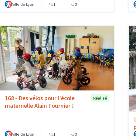
Ville de Lyon
1
0
168 - Des vélos pour l'école
Réalisé
maternelle Alain Fournier !
Ville de Lyon
1
0