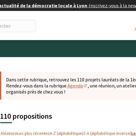
actualité de la démocratie locale à Lyon
-
Inscrivez-vous à la ne
eur
 la carte
t suivant est une carte qui présente les éléments de cette pa
Dans cette rubrique, retrouvez les 110 projets lauréats de la 1èr
Rendez-vous dans la rubrique
Agenda
, une réunion, un ateli
(S'ouvre dans un nouvel o
organisés près de chez vous !
110 propositions
Aléatoire
Les plus récentes
A-Z (alphabétique)
Z-A (alphabétique inverse)
Le