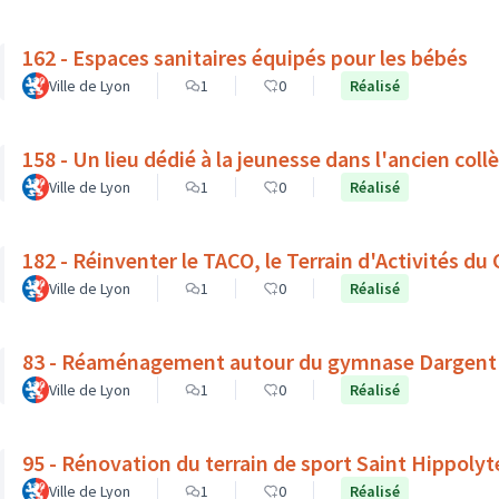
162 - Espaces sanitaires équipés pour les bébés
Ville de Lyon
1
0
Réalisé
158 - Un lieu dédié à la jeunesse dans l'ancien coll
Ville de Lyon
1
0
Réalisé
182 - Réinventer le TACO, le Terrain d'Activités du
Ville de Lyon
1
0
Réalisé
83 - Réaménagement autour du gymnase Dargent : v
Ville de Lyon
1
0
Réalisé
95 - Rénovation du terrain de sport Saint Hippolyt
Ville de Lyon
1
0
Réalisé