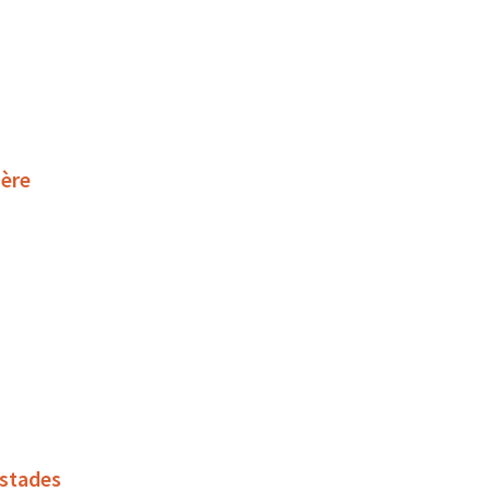
ière
 stades