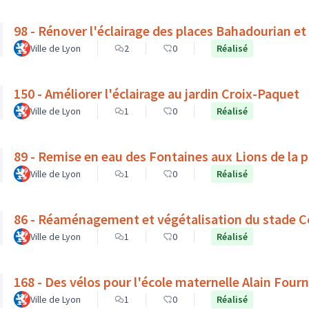
98 - Rénover l'éclairage des places Bahadourian et
Ville de Lyon
2
0
Réalisé
150 - Améliorer l'éclairage au jardin Croix-Paquet
Ville de Lyon
1
0
Réalisé
89 - Remise en eau des Fontaines aux Lions de la 
Ville de Lyon
1
0
Réalisé
86 - Réaménagement et végétalisation du stade C
Ville de Lyon
1
0
Réalisé
168 - Des vélos pour l'école maternelle Alain Fourn
Ville de Lyon
1
0
Réalisé