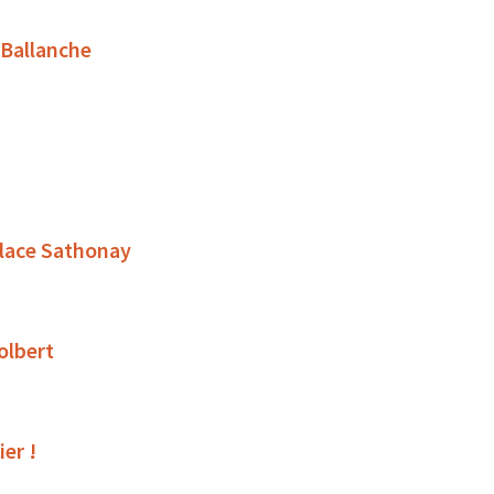
 Ballanche
place Sathonay
olbert
ier !