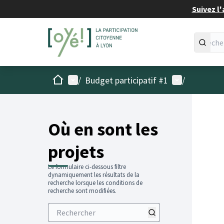
Suivez l'
Accueil
Menu principal
Menu utilisat
/
Budget participatif #1
/
Passer
L'élémen
+
−
Où en sont les
projets
Le formulaire ci-dessous filtre
dynamiquement les résultats de la
recherche lorsque les conditions de
recherche sont modifiées.