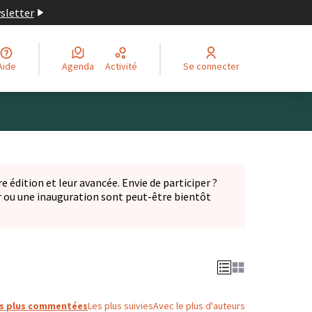
wsletter
Aide
Agenda
Activité
Se connecter
Leaflet
|
©
OpenStreetMap
contributors
ge comme des points de carte. L'élément peut être utilisé ave
e édition et leur avancée. Envie de participer ?
er ou une inauguration sont peut-être bientôt
nglet)
s plus commentées
Les plus suivies
Avec le plus d'auteurs