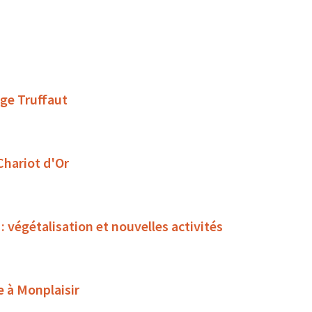
ège Truffaut
 Chariot d'Or
égétalisation et nouvelles activités
e à Monplaisir