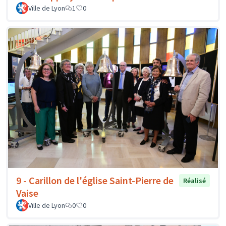
Ville de Lyon
1
0
9 - Carillon de l'église Saint-Pierre de
Réalisé
Vaise
Ville de Lyon
0
0