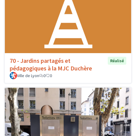
70 - Jardins partagés et
Réalisé
pédagogiques à la MJC Duchère
Ville de Lyon
0
0