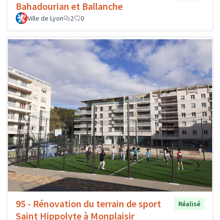
Bahadourian et Ballanche
Ville de Lyon
2
0
95 - Rénovation du terrain de sport
Réalisé
Saint Hippolyte à Monplaisir