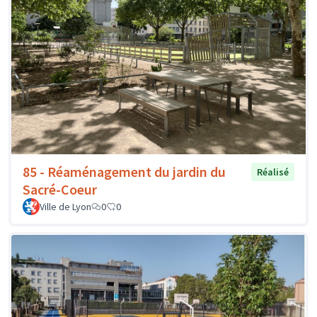
85 - Réaménagement du jardin du
Réalisé
Sacré-Coeur
Ville de Lyon
0
0