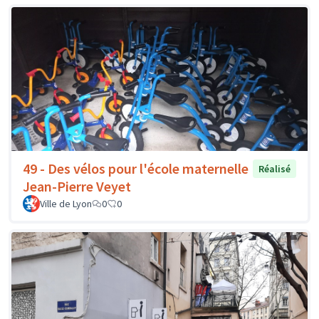
49 - Des vélos pour l'école maternelle
Réalisé
Jean-Pierre Veyet
Ville de Lyon
0
0