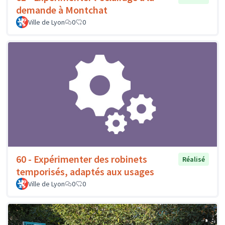
demande à Montchat
Ville de Lyon
0
0
60 - Expérimenter des robinets
Réalisé
temporisés, adaptés aux usages
Ville de Lyon
0
0