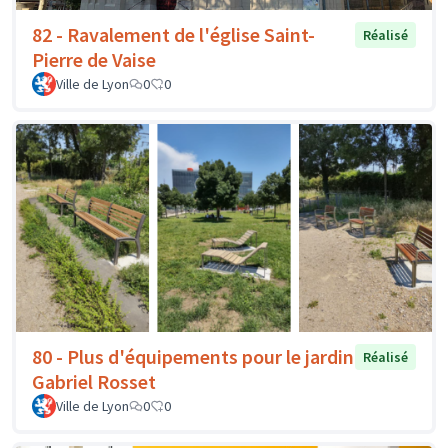
82 - Ravalement de l'église Saint-
Réalisé
Pierre de Vaise
Ville de Lyon
0
0
80 - Plus d'équipements pour le jardin
Réalisé
Gabriel Rosset
Ville de Lyon
0
0