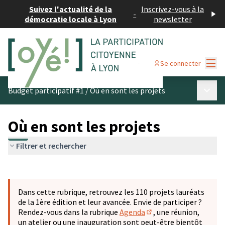
Suivez l'actualité de la
Inscrivez-vous à la
-
démocratie locale à Lyon
newsletter
Menu
Se connecter
Menu p
Budget participatif #1
/
Où en sont les projets
Où en sont les projets
Filtrer et rechercher
Passer la carte
Leaflet
|
©
OpenStreetMap
contributors
L'élément suivant est une carte qui présente les éléments 
+
Dans cette rubrique, retrouvez les 110 projets lauréats
−
de la 1ère édition et leur avancée. Envie de participer ?
Rendez-vous dans la rubrique
Agenda
, une réunion,
(S'ouvre dans un nouve
un atelier ou une inauguration sont peut-être bientôt