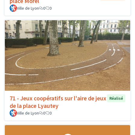
place Morel
Ville de Lyon
0
0
71 - Jeux coopératifs sur l'aire de jeux
Réalisé
de la place Lyautey
Ville de Lyon
0
0