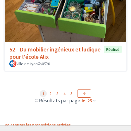
52 - Du mobilier ingénieux et ludique
Réalisé
pour l'école Alix
Ville de Lyon
0
0
1
2
3
4
5
Résultats par page :
25
Voir toutes les propositions retirées