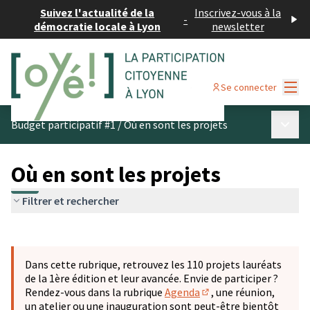
Suivez l'actualité de la
Inscrivez-vous à la
-
démocratie locale à Lyon
newsletter
Menu
Se connecter
Menu p
Budget participatif #1
/
Où en sont les projets
Où en sont les projets
Filtrer et rechercher
Passer la carte
Leaflet
|
©
OpenStreetMap
contributors
L'élément suivant est une carte qui présente les éléments 
+
Dans cette rubrique, retrouvez les 110 projets lauréats
−
de la 1ère édition et leur avancée. Envie de participer ?
Rendez-vous dans la rubrique
Agenda
, une réunion,
(S'ouvre dans un nouve
un atelier ou une inauguration sont peut-être bientôt