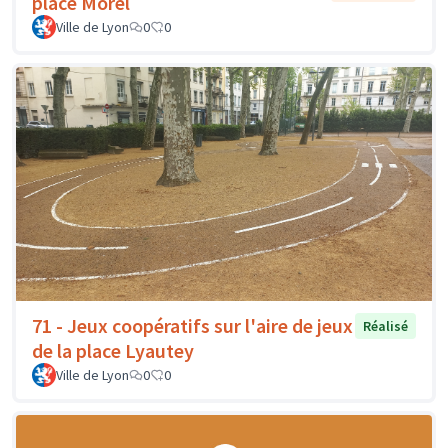
place Morel
Ville de Lyon
0
0
71 - Jeux coopératifs sur l'aire de jeux
Réalisé
de la place Lyautey
Ville de Lyon
0
0