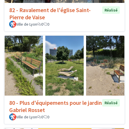
82 - Ravalement de l'église Saint-
Réalisé
Pierre de Vaise
Ville de Lyon
0
0
80 - Plus d'équipements pour le jardin
Réalisé
Gabriel Rosset
Ville de Lyon
0
0