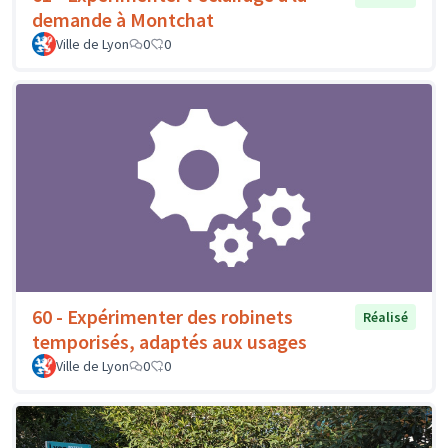
demande à Montchat
Ville de Lyon
0
0
60 - Expérimenter des robinets
Réalisé
temporisés, adaptés aux usages
Ville de Lyon
0
0