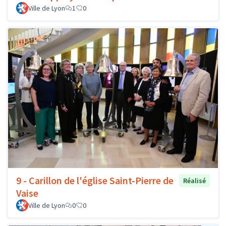
Ville de Lyon
1
0
9 - Carillon de l'église Saint-Pierre de
Réalisé
Vaise
Ville de Lyon
0
0