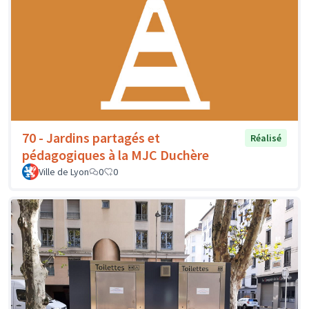
70 - Jardins partagés et
Réalisé
pédagogiques à la MJC Duchère
Ville de Lyon
0
0