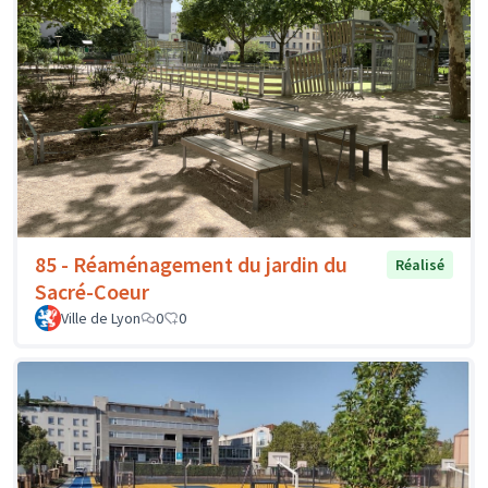
85 - Réaménagement du jardin du
Réalisé
Sacré-Coeur
Ville de Lyon
0
0