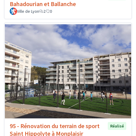
Bahadourian et Ballanche
Ville de Lyon
2
0
95 - Rénovation du terrain de sport
Réalisé
Saint Hippolyte à Monplaisir