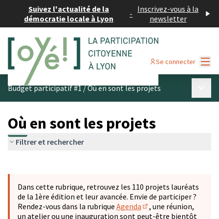
Suivez l'actualité de la
Inscrivez-vous à la
-
démocratie locale à Lyon
newsletter
Menu
Se connecter
Menu p
Budget participatif #1
/
Où en sont les projets
Où en sont les projets
Filtrer et rechercher
Passer la carte
Leaflet
|
©
OpenStreetMap
contributors
L'élément suivant est une carte qui présente les éléments 
+
Dans cette rubrique, retrouvez les 110 projets lauréats
−
de la 1ère édition et leur avancée. Envie de participer ?
Rendez-vous dans la rubrique
Agenda
, une réunion,
(S'ouvre dans un nouve
un atelier ou une inauguration sont peut-être bientôt