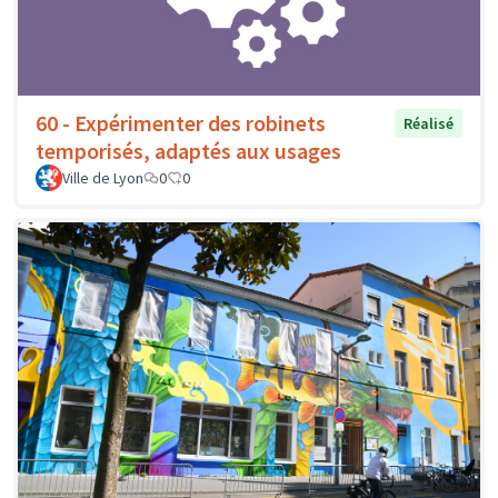
60 - Expérimenter des robinets
Réalisé
temporisés, adaptés aux usages
Ville de Lyon
0
0