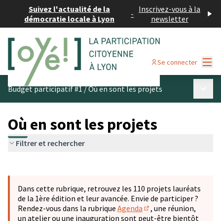
Suivez l'actualité de la
Inscrivez-vous à la
-
démocratie locale à Lyon
newsletter
Menu
Se connecter
Menu p
Budget participatif #1
/
Où en sont les projets
Où en sont les projets
Filtrer et rechercher
Passer la carte
Leaflet
|
©
OpenStreetMap
contributors
L'élément suivant est une carte qui présente les éléments 
+
Dans cette rubrique, retrouvez les 110 projets lauréats
−
de la 1ère édition et leur avancée. Envie de participer ?
Rendez-vous dans la rubrique
Agenda
, une réunion,
(S'ouvre dans un nouve
un atelier ou une inauguration sont peut-être bientôt