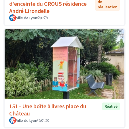
de
d'enceinte du CROUS résidence
réalisation
André Lirondelle
Ville de Lyon
0
0
151 - Une boîte à livres place du
Réalisé
Château
Ville de Lyon
0
0