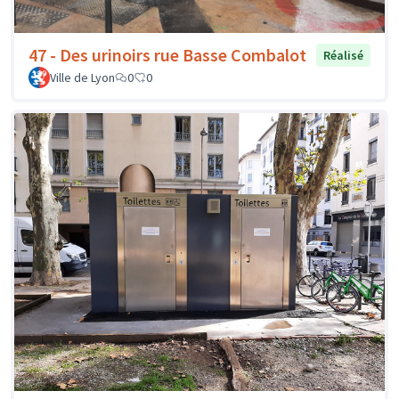
47 - Des urinoirs rue Basse Combalot
Réalisé
Ville de Lyon
0
0