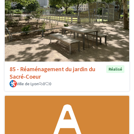
85 - Réaménagement du jardin du
Réalisé
Sacré-Coeur
Ville de Lyon
0
0