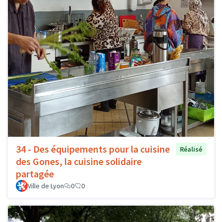
34 - Des équipements pour la cuisine
Réalisé
des Gones, la cuisine solidaire
partagée
Ville de Lyon
0
0