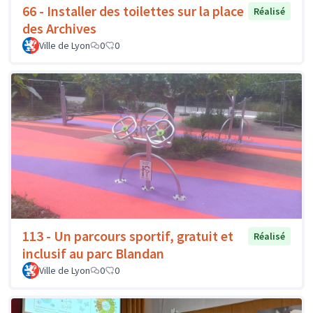
66 - Installer des toilettes sur la place
Réalisé
des Archives
Ville de Lyon
0
0
113 - Un parcours sportif, gratuit et
Réalisé
inclusif au parc Blandan
Ville de Lyon
0
0