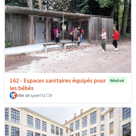
162 - Espaces sanitaires équipés pour
Réalisé
les bébés
Ville de Lyon
1
0