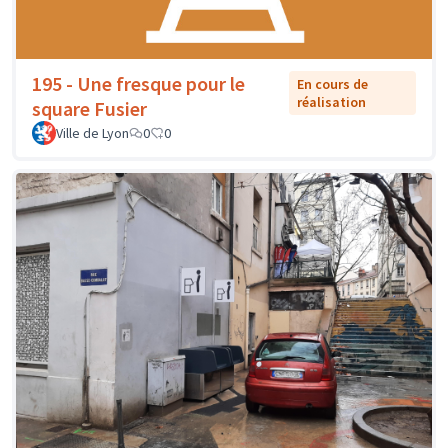
195 - Une fresque pour le
En cours de
réalisation
square Fusier
Ville de Lyon
0
0