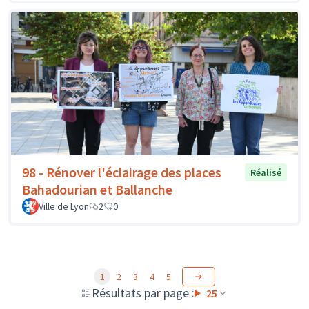
98 - Rénover l'éclairage des places
Réalisé
Bahadourian et Ballanche
Ville de Lyon
2
0
1
2
3
4
5
Résultats par page :
25