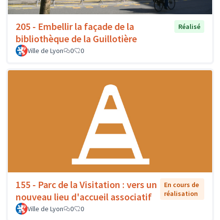
205 - Embellir la façade de la
Réalisé
bibliothèque de la Guillotière
Ville de Lyon
0
0
155 - Parc de la Visitation : vers un
En cours de
réalisation
nouveau lieu d'accueil associatif
Ville de Lyon
0
0