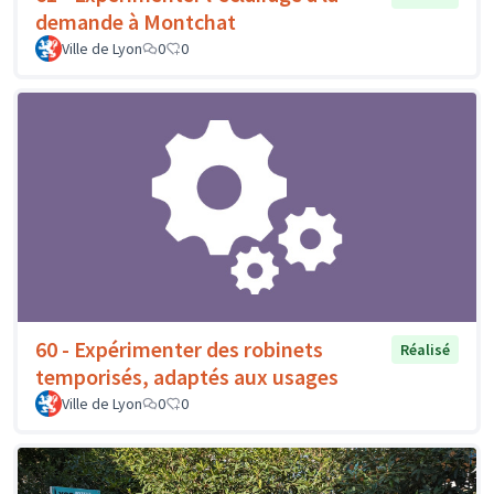
demande à Montchat
Ville de Lyon
0
0
60 - Expérimenter des robinets
Réalisé
temporisés, adaptés aux usages
Ville de Lyon
0
0