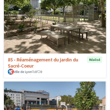
85 - Réaménagement du jardin du
Réalisé
Sacré-Coeur
Ville de Lyon
0
0