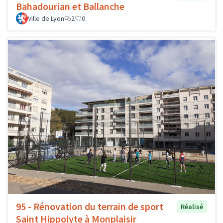
Bahadourian et Ballanche
Ville de Lyon
2
0
95 - Rénovation du terrain de sport
Réalisé
Saint Hippolyte à Monplaisir