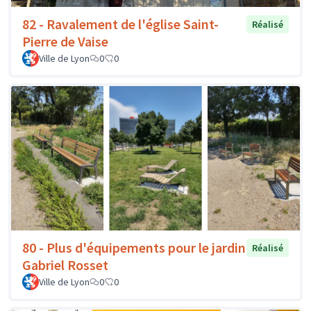
82 - Ravalement de l'église Saint-
Réalisé
Pierre de Vaise
Ville de Lyon
0
0
80 - Plus d'équipements pour le jardin
Réalisé
Gabriel Rosset
Ville de Lyon
0
0