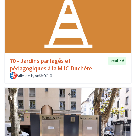
70 - Jardins partagés et
Réalisé
pédagogiques à la MJC Duchère
Ville de Lyon
0
0