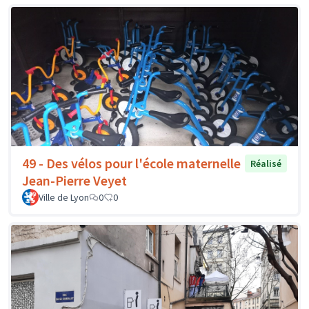
49 - Des vélos pour l'école maternelle
Réalisé
Jean-Pierre Veyet
Ville de Lyon
0
0