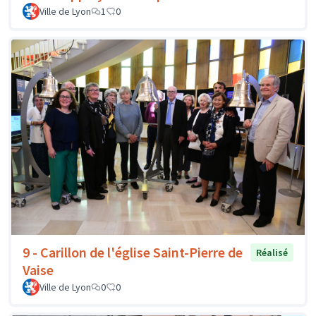
Ville de Lyon
1
0
9 - Carillon de l'église Saint-Pierre de
Réalisé
Vaise
Ville de Lyon
0
0