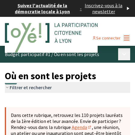
Suivez l'actualité de la
Inscrivez-vous à la
-
démocratie locale à Lyon
newsletter
Menu
Se connecter
Menu p
Budget participatif #1
/
Où en sont les projets
Où en sont les projets
Filtrer et rechercher
Passer la carte
Leaflet
|
©
OpenStreetMap
contributors
L'élément suivant est une carte qui présente les éléments 
+
Dans cette rubrique, retrouvez les 110 projets lauréats
−
de la 1ère édition et leur avancée. Envie de participer ?
Rendez-vous dans la rubrique
Agenda
, une réunion,
(S'ouvre dans un nouve
un atelier ou une inauguration sont peut-être bientôt