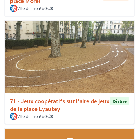
place Morel
Ville de Lyon
0
0
71 - Jeux coopératifs sur l'aire de jeux
Réalisé
de la place Lyautey
Ville de Lyon
0
0