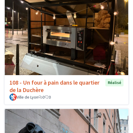
108 - Un four à pain dans le quartier
Réalisé
de la Duchère
Ville de Lyon
0
0