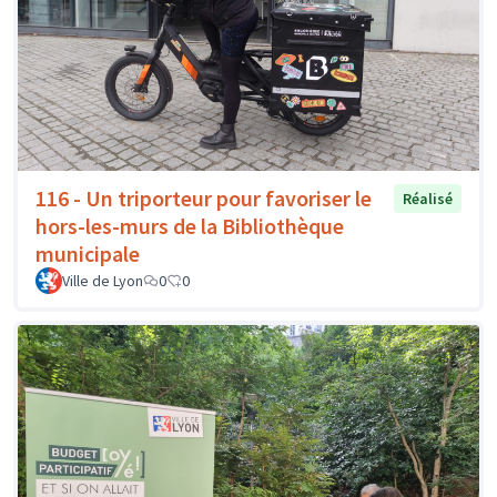
116 - Un triporteur pour favoriser le
Réalisé
hors-les-murs de la Bibliothèque
municipale
Ville de Lyon
0
0