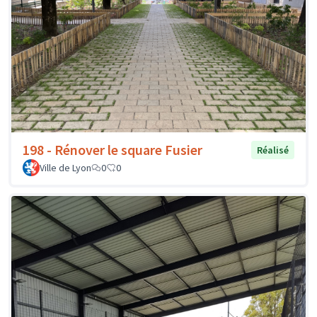
198 - Rénover le square Fusier
Réalisé
Ville de Lyon
0
0