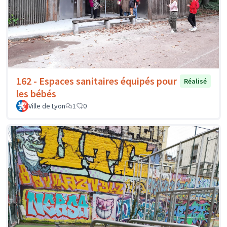
162 - Espaces sanitaires équipés pour
Réalisé
les bébés
Ville de Lyon
1
0