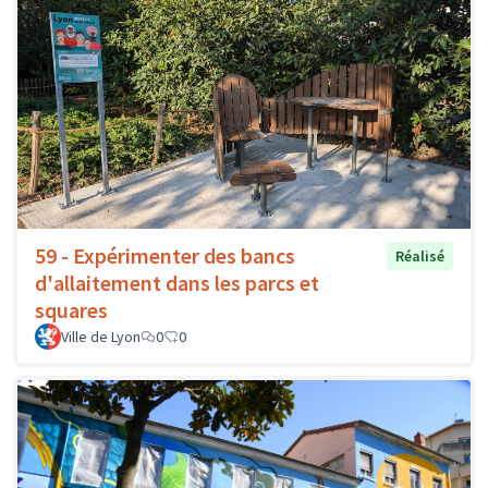
59 - Expérimenter des bancs
Réalisé
d'allaitement dans les parcs et
squares
Ville de Lyon
0
0