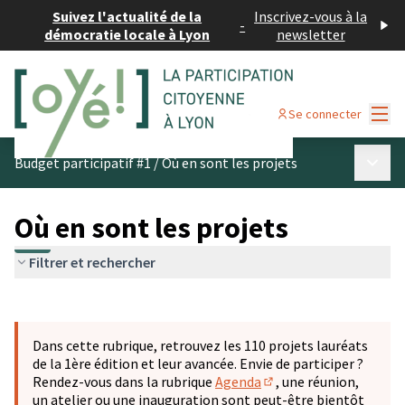
Suivez l'actualité de la
Inscrivez-vous à la
-
démocratie locale à Lyon
newsletter
Menu
Se connecter
Menu p
Budget participatif #1
/
Où en sont les projets
Où en sont les projets
Filtrer et rechercher
Passer la carte
Leaflet
|
©
OpenStreetMap
contributors
L'élément suivant est une carte qui présente les éléments 
+
Dans cette rubrique, retrouvez les 110 projets lauréats
−
de la 1ère édition et leur avancée. Envie de participer ?
Rendez-vous dans la rubrique
Agenda
, une réunion,
(S'ouvre dans un nouve
un atelier ou une inauguration sont peut-être bientôt