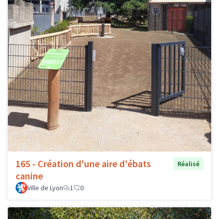
165 - Création d'une aire d'ébats
Réalisé
canine
Ville de Lyon
1
0