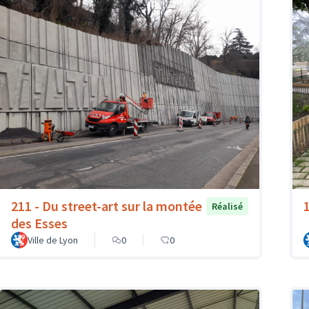
211 - Du street-art sur la montée
Réalisé
des Esses
Ville de Lyon
0
0