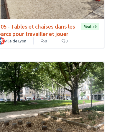
105 - Tables et chaises dans les
Réalisé
arcs pour travailler et jouer
Ville de Lyon
0
0