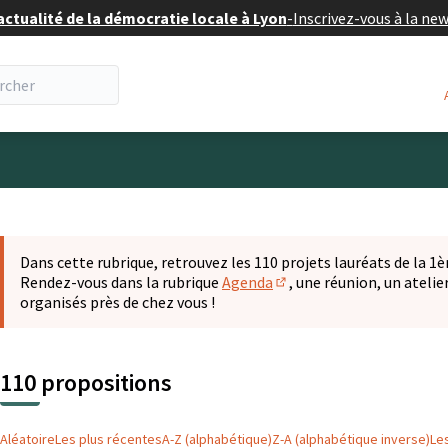
actualité de la démocratie locale à Lyon
-
Inscrivez-vous à la ne
eur
 la carte
t suivant est une carte qui présente les éléments de cette pa
Dans cette rubrique, retrouvez les 110 projets lauréats de la 1èr
Rendez-vous dans la rubrique
Agenda
, une réunion, un ateli
(S'ouvre dans un nouvel o
organisés près de chez vous !
110 propositions
Aléatoire
Les plus récentes
A-Z (alphabétique)
Z-A (alphabétique inverse)
Le