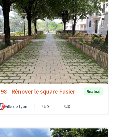
198 - Rénover le square Fusier
Réalisé
Ville de Lyon
0
0