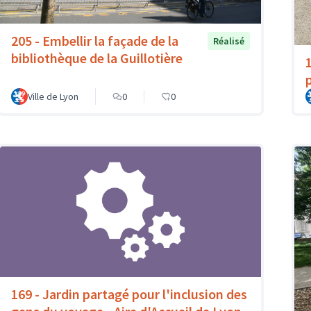
205 - Embellir la façade de la
Réalisé
bibliothèque de la Guillotière
p
Ville de Lyon
0
0
169 - Jardin partagé pour l'inclusion des