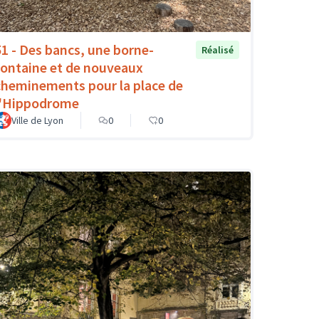
51 - Des bancs, une borne-
Réalisé
fontaine et de nouveaux
cheminements pour la place de
l'Hippodrome
Ville de Lyon
0
0