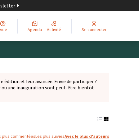
wsletter
Aide
Agenda
Activité
Se connecter
Leaflet
|
©
OpenStreetMap
contributors
ge comme des points de carte. L'élément peut être utilisé ave
e édition et leur avancée. Envie de participer ?
er ou une inauguration sont peut-être bientôt
nglet)
s plus commentées
Les plus suivies
Avec le plus d'auteurs