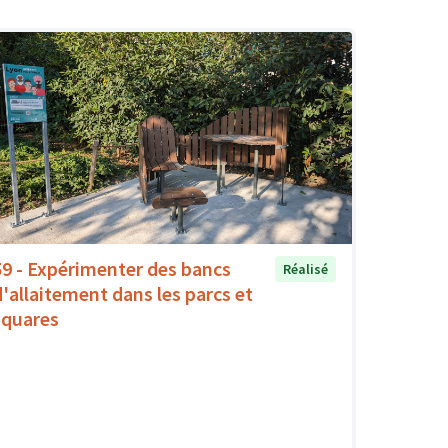
59 - Expérimenter des bancs
Réalisé
d'allaitement dans les parcs et
squares