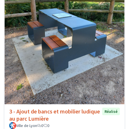
3 - Ajout de bancs et mobilier ludique
Réalisé
au parc Lumière
Ville de Lyon
0
0