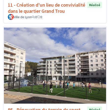
11 - Création d'un lieu de convivialité
Réalisé
dans le quartier Grand Trou
Ville de Lyon
0
0
95 - Rénovation du terrain de sport
Réalisé