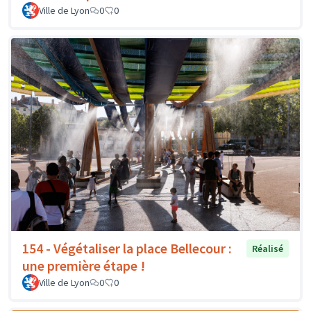
Ville de Lyon
0
0
154 - Végétaliser la place Bellecour :
Réalisé
une première étape !
Ville de Lyon
0
0