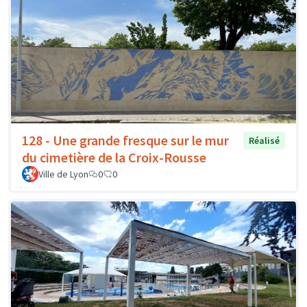
128 - Une grande fresque sur le mur
Réalisé
du cimetière de la Croix-Rousse
Ville de Lyon
0
0