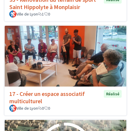
Saint Hippolyte à Monplaisir
Ville de Lyon
1
0
17 - Créer un espace associatif
Réalisé
multiculturel
Ville de Lyon
0
0