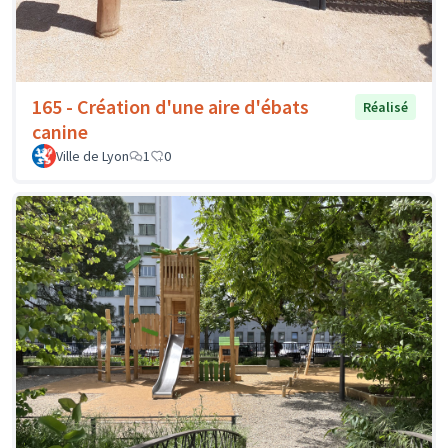
165 - Création d'une aire d'ébats
Réalisé
canine
Ville de Lyon
1
0