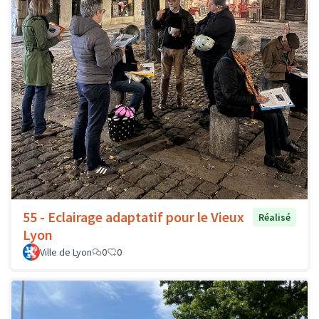
55 - Eclairage adaptatif pour le Vieux
Réalisé
Lyon
Ville de Lyon
0
0