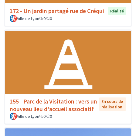
172 - Un jardin partagé rue de Créqui
Réalisé
Ville de Lyon
0
0
155 - Parc de la Visitation : vers un
En cours de
réalisation
nouveau lieu d'accueil associatif
Ville de Lyon
0
0