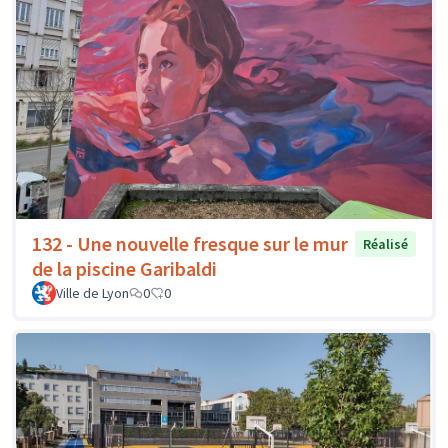
132 - Une nouvelle fresque sur le mur
Réalisé
de la piscine Garibaldi
Ville de Lyon
0
0