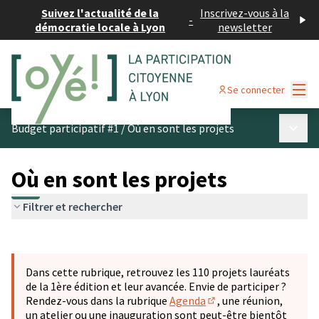
Suivez l'actualité de la
Inscrivez-vous à la
-
démocratie locale à Lyon
newsletter
Menu
Se connecter
Menu p
Budget participatif #1
/
Où en sont les projets
Où en sont les projets
Filtrer et rechercher
Passer la carte
Leaflet
|
©
OpenStreetMap
contributors
L'élément suivant est une carte qui présente les éléments 
+
Dans cette rubrique, retrouvez les 110 projets lauréats
−
de la 1ère édition et leur avancée. Envie de participer ?
Rendez-vous dans la rubrique
Agenda
, une réunion,
(S'ouvre dans un nouve
un atelier ou une inauguration sont peut-être bientôt