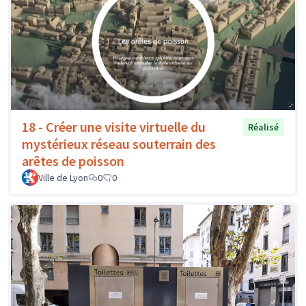
18 - Créer une visite virtuelle du
Réalisé
mystérieux réseau souterrain des
arêtes de poisson
Ville de Lyon
0
0