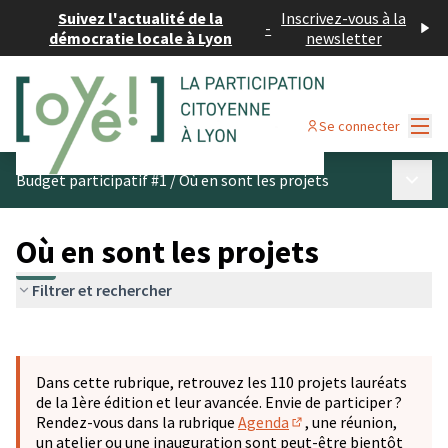
Suivez l'actualité de la
Inscrivez-vous à la
-
démocratie locale à Lyon
newsletter
Menu
Se connecter
Menu p
Budget participatif #1
/
Où en sont les projets
Où en sont les projets
Filtrer et rechercher
Passer la carte
Leaflet
|
©
OpenStreetMap
contributors
L'élément suivant est une carte qui présente les éléments 
+
Dans cette rubrique, retrouvez les 110 projets lauréats
−
de la 1ère édition et leur avancée. Envie de participer ?
Rendez-vous dans la rubrique
Agenda
, une réunion,
(S'ouvre dans un nouve
un atelier ou une inauguration sont peut-être bientôt