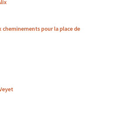
lix
x cheminements pour la place de
 Veyet