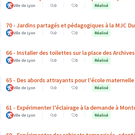
Ville de Lyon
0
0
Réalisé
70 - Jardins partagés et pédagogiques à la MJC D
Ville de Lyon
0
0
Réalisé
66 - Installer des toilettes sur la place des Archives
Ville de Lyon
0
0
Réalisé
65 - Des abords attrayants pour l'école maternelle
Ville de Lyon
0
0
Réalisé
61 - Expérimenter l'éclairage à la demande à Mont
Ville de Lyon
0
0
Réalisé
60 - Expérimenter des robinets temporisés, adapt