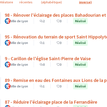
Aléatoire
récentes
(alphabétique)
inverse)
98 - Rénover l'éclairage des places Bahadourian et
Ville de Lyon
2
0
Réalisé
95 - Rénovation du terrain de sport Saint Hippolyt
Ville de Lyon
1
0
Réalisé
9 - Carillon de l'église Saint-Pierre de Vaise
Ville de Lyon
0
0
Réalisé
89 - Remise en eau des Fontaines aux Lions de la 
Ville de Lyon
1
0
Réalisé
87 - Réduire l'éclairage place de la Ferrandière