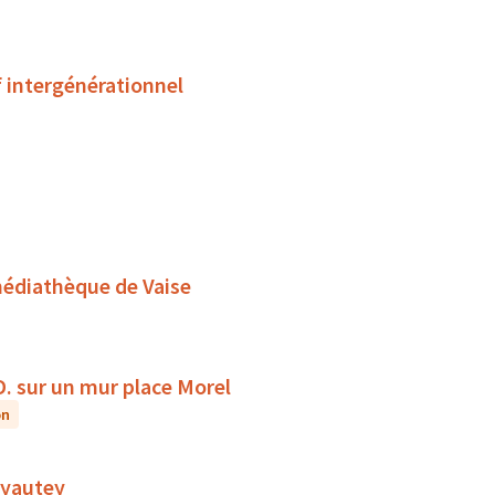
f intergénérationnel
médiathèque de Vaise
D. sur un mur place Morel
on
 Lyautey