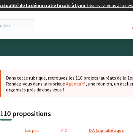
actualité de la démocratie locale à Lyon
-
Inscrivez-vous à la ne
eur
 la carte
t suivant est une carte qui présente les éléments de cette pa
Dans cette rubrique, retrouvez les 110 projets lauréats de la 1èr
Rendez-vous dans la rubrique
Agenda
, une réunion, un ateli
(S'ouvre dans un nouvel o
organisés près de chez vous !
110 propositions
Les plus
A-Z
Z-A (alphabétique