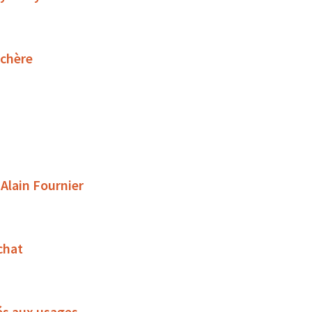
uchère
 Alain Fournier
chat
és aux usages