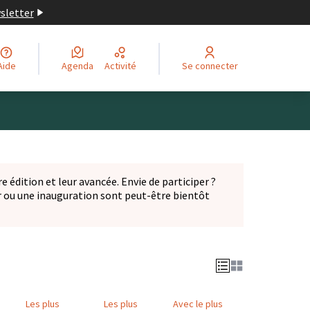
wsletter
Aide
Agenda
Activité
Se connecter
Leaflet
|
©
OpenStreetMap
contributors
ge comme des points de carte. L'élément peut être utilisé ave
e édition et leur avancée. Envie de participer ?
er ou une inauguration sont peut-être bientôt
nglet)
Les plus
Les plus
Avec le plus