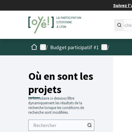
Suivez l'
Accueil
Menu principal
Menu utilisat
/
Budget participatif #1
/
Passer
L'élémen
+
−
Où en sont les
projets
Le formulaire ci-dessous filtre
dynamiquement les résultats de la
recherche lorsque les conditions de
recherche sont modifiées.