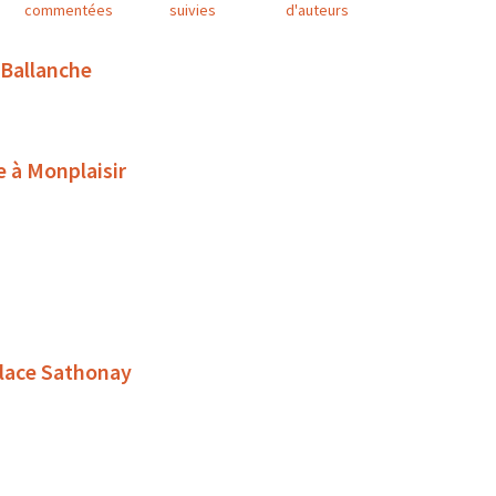
commentées
suivies
d'auteurs
 Ballanche
e à Monplaisir
place Sathonay