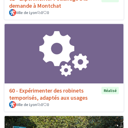
demande à Montchat
Ville de Lyon
0
0
60 - Expérimenter des robinets
Réalisé
temporisés, adaptés aux usages
Ville de Lyon
0
0