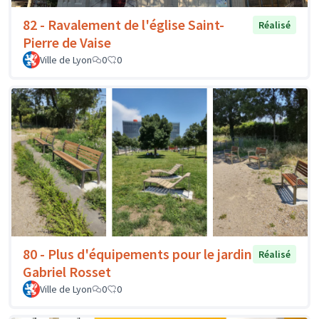
82 - Ravalement de l'église Saint-
Réalisé
Pierre de Vaise
Ville de Lyon
0
0
80 - Plus d'équipements pour le jardin
Réalisé
Gabriel Rosset
Ville de Lyon
0
0