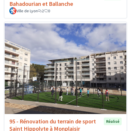
Bahadourian et Ballanche
Ville de Lyon
2
0
95 - Rénovation du terrain de sport
Réalisé
Saint Hippolyte à Monplaisir