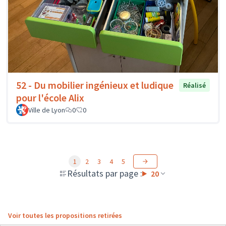
52 - Du mobilier ingénieux et ludique
Réalisé
pour l'école Alix
Ville de Lyon
0
0
1
2
3
4
5
Résultats par page :
20
Voir toutes les propositions retirées