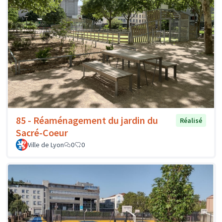
85 - Réaménagement du jardin du
Réalisé
Sacré-Coeur
Ville de Lyon
0
0