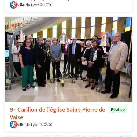
Ville de Lyon
1
0
9 - Carillon de l'église Saint-Pierre de
Réalisé
Vaise
Ville de Lyon
0
0