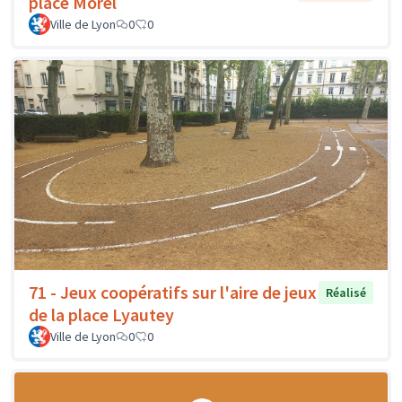
place Morel
Ville de Lyon
0
0
71 - Jeux coopératifs sur l'aire de jeux
Réalisé
de la place Lyautey
Ville de Lyon
0
0