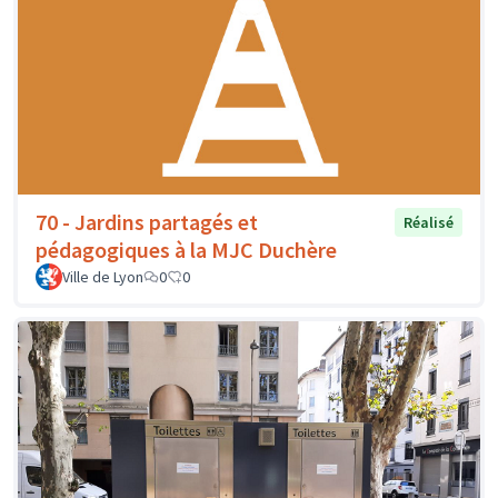
70 - Jardins partagés et
Réalisé
pédagogiques à la MJC Duchère
Ville de Lyon
0
0