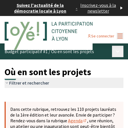
Suivez l'actualité de la
Inscrivez-vous à la
-
démocratie locale à Lyon
newsletter
Menu
Se connecter
Menu p
Budget participatif #1
/
Où en sont les projets
Où en sont les projets
Filtrer et rechercher
Passer la carte
Leaflet
|
©
OpenStreetMap
contributors
L'élément suivant est une carte qui présente les éléments 
+
Dans cette rubrique, retrouvez les 110 projets lauréats
−
de la 1ère édition et leur avancée. Envie de participer ?
Rendez-vous dans la rubrique
Agenda
, une réunion,
(S'ouvre dans un nouve
un atelier ou une inauguration sont peut-être bientôt