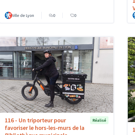
1
Ville de Lyon
0
0
116 - Un triporteur pour
Réalisé
favoriser le hors-les-murs de la