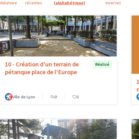
Aléatoire
récentes
(alphabétique)
inverse)
10 - Création d'un terrain de
Réalisé
pétanque place de l'Europe
Ville de Lyon
0
0