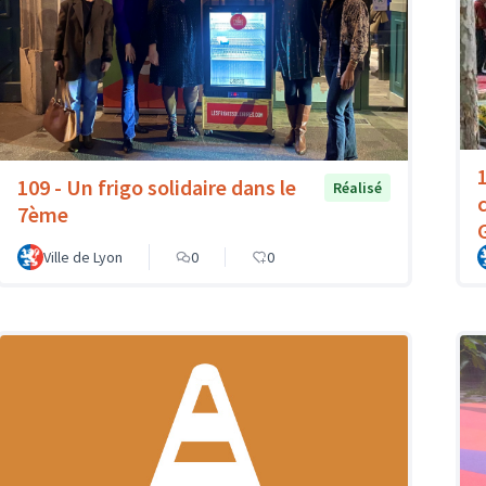
109 - Un frigo solidaire dans le
Réalisé
7ème
Ville de Lyon
0
0