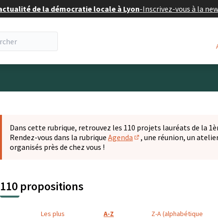
actualité de la démocratie locale à Lyon
-
Inscrivez-vous à la ne
eur
 la carte
t suivant est une carte qui présente les éléments de cette pa
Dans cette rubrique, retrouvez les 110 projets lauréats de la 1èr
Rendez-vous dans la rubrique
Agenda
, une réunion, un ateli
(S'ouvre dans un nouvel o
organisés près de chez vous !
110 propositions
Les plus
A-Z
Z-A (alphabétique