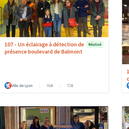
107 - Un éclairage à détection de
Réalisé
présence boulevard de Balmont
Ville de Lyon
0
0