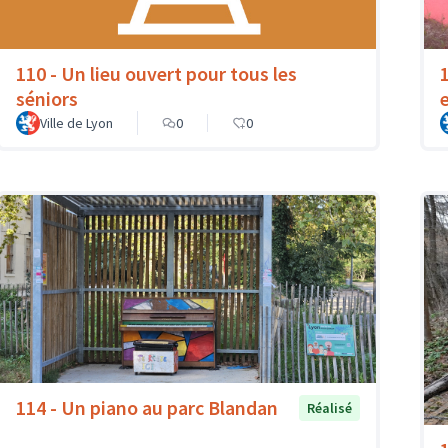
110 - Un lieu ouvert pour tous les
séniors
Ville de Lyon
0
0
114 - Un piano au parc Blandan
Réalisé