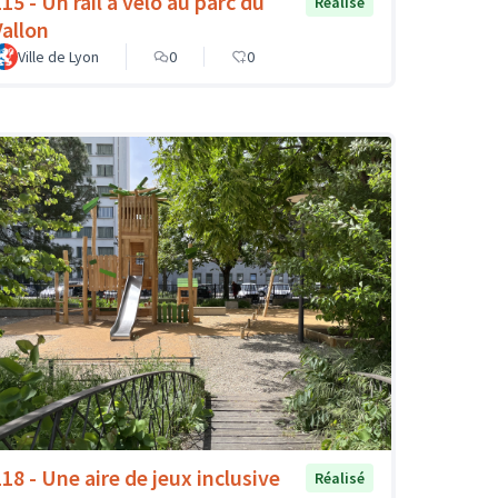
15 - Un rail à vélo au parc du
Réalisé
Vallon
Ville de Lyon
0
0
118 - Une aire de jeux inclusive
Réalisé