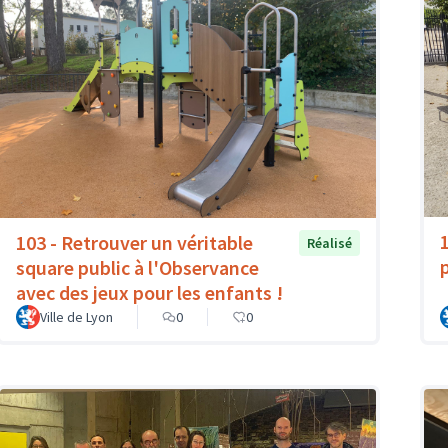
103 - Retrouver un véritable
Réalisé
p
square public à l'Observance
avec des jeux pour les enfants !
Ville de Lyon
0
0