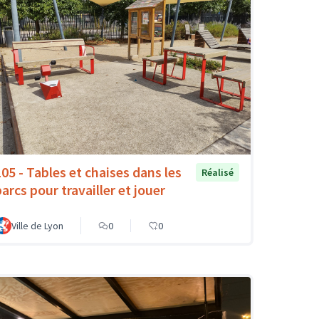
105 - Tables et chaises dans les
Réalisé
arcs pour travailler et jouer
Ville de Lyon
0
0