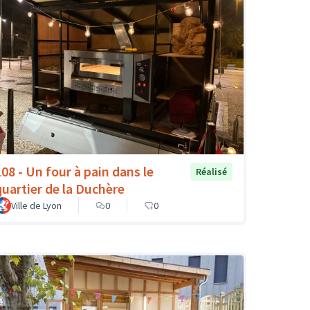
108 - Un four à pain dans le
Réalisé
quartier de la Duchère
Ville de Lyon
0
0