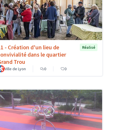
11 - Création d'un lieu de
Réalisé
convivialité dans le quartier
Grand Trou
Ville de Lyon
0
0