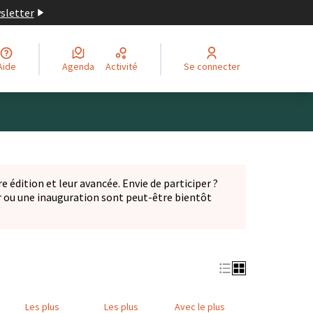
wsletter
Aide
Agenda
Activité
Se connecter
Leaflet
|
©
OpenStreetMap
contributors
ge comme des points de carte. L'élément peut être utilisé ave
e édition et leur avancée. Envie de participer ?
er ou une inauguration sont peut-être bientôt
nglet)
Les plus
Les plus
Avec le plus