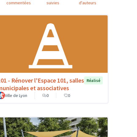
commentées
suivies
d'auteurs
101 - Rénover l'Espace 101, salles
Réalisé
municipales et associatives
Ville de Lyon
0
0