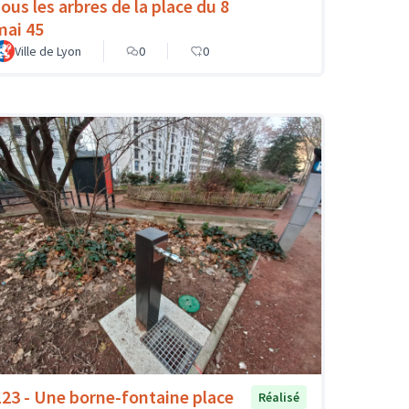
sous les arbres de la place du 8
mai 45
Ville de Lyon
0
0
123 - Une borne-fontaine place
Réalisé