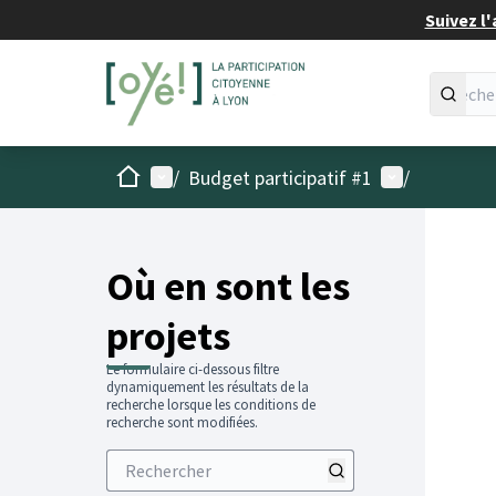
Suivez l'
Accueil
Menu principal
Menu utilisat
/
Budget participatif #1
/
Passer
L'élémen
+
−
Où en sont les
projets
Le formulaire ci-dessous filtre
dynamiquement les résultats de la
recherche lorsque les conditions de
recherche sont modifiées.