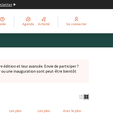
wsletter
Aide
Agenda
Activité
Se connecter
Leaflet
|
©
OpenStreetMap
contributors
ge comme des points de carte. L'élément peut être utilisé ave
e édition et leur avancée. Envie de participer ?
er ou une inauguration sont peut-être bientôt
nglet)
Les plus
Les plus
Avec le plus