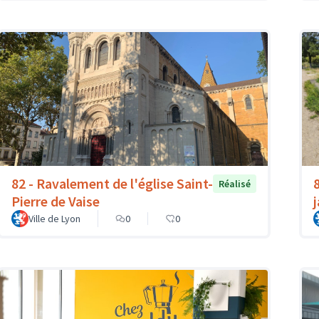
82 - Ravalement de l'église Saint-
Réalisé
Pierre de Vaise
Ville de Lyon
0
0