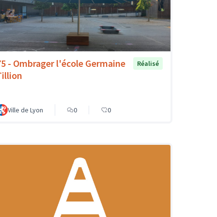
75 - Ombrager l'école Germaine
Réalisé
illion
Ville de Lyon
0
0