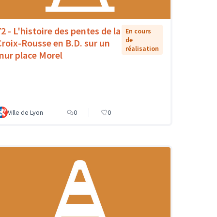
72 - L'histoire des pentes de la
En cours
de
Croix-Rousse en B.D. sur un
réalisation
mur place Morel
Ville de Lyon
0
0