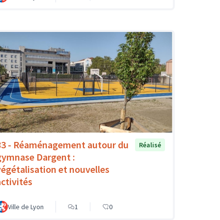
83 - Réaménagement autour du
Réalisé
gymnase Dargent :
végétalisation et nouvelles
activités
Ville de Lyon
1
0