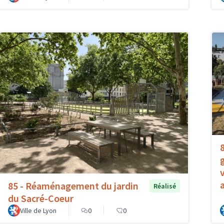
85 - Réaménagement du jardin
Réalisé
du Sacré-Coeur
Ville de Lyon
0
0