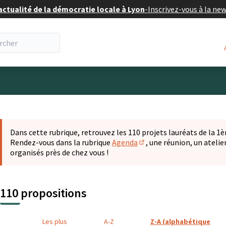
actualité de la démocratie locale à Lyon
-
Inscrivez-vous à la ne
eur
 la carte
t suivant est une carte qui présente les éléments de cette pa
Dans cette rubrique, retrouvez les 110 projets lauréats de la 1èr
Rendez-vous dans la rubrique
Agenda
, une réunion, un ateli
(S'ouvre dans un nouvel o
organisés près de chez vous !
110 propositions
Les plus
A-Z
Z-A (alphabétique