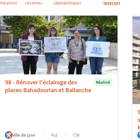
Aléatoire
récentes
(alphabétique)
inverse)
98 - Rénover l'éclairage des
Réalisé
places Bahadourian et Ballanche
Ville de Lyon
2
0