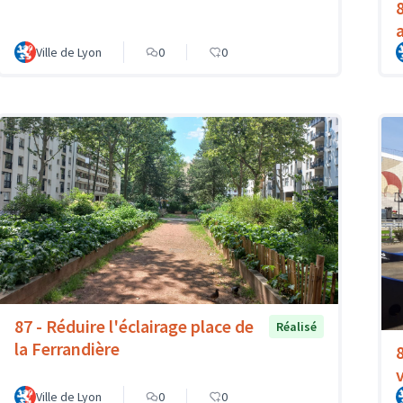
Ville de Lyon
0
0
87 - Réduire l'éclairage place de
Réalisé
la Ferrandière
Ville de Lyon
0
0