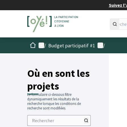
Suivez l'
Accueil
Menu principal
Menu utilisat
/
Budget participatif #1
/
Passer
L'élémen
+
−
Où en sont les
projets
Le formulaire ci-dessous filtre
dynamiquement les résultats de la
recherche lorsque les conditions de
recherche sont modifiées.