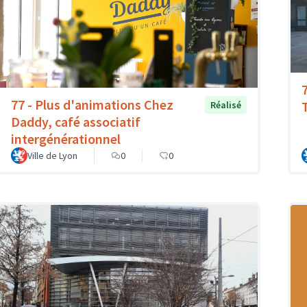
77 - Plus d'animations Chez
T
Réalisé
Daddy, café associatif
intergénérationnel
Ville de Lyon
0
0