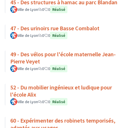
45 - Des structures à hamac au parc Blandan
Ville de Lyon
0
0
Réalisé
47 - Des urinoirs rue Basse Combalot
Ville de Lyon
0
0
Réalisé
49 - Des vélos pour l'école maternelle Jean-
Pierre Veyet
Ville de Lyon
0
0
Réalisé
52 - Du mobilier ingénieux et ludique pour
l'école Alix
Ville de Lyon
0
0
Réalisé
60 - Expérimenter des robinets temporisés,
adaptés aux usages