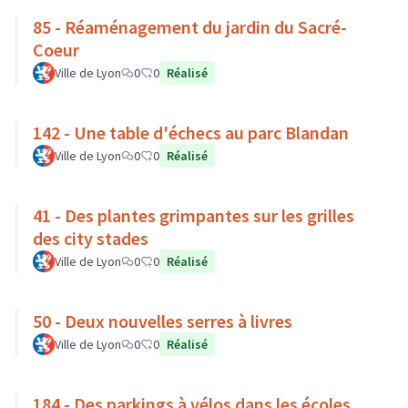
85 - Réaménagement du jardin du Sacré-
Coeur
Ville de Lyon
0
0
Réalisé
142 - Une table d'échecs au parc Blandan
Ville de Lyon
0
0
Réalisé
41 - Des plantes grimpantes sur les grilles
des city stades
Ville de Lyon
0
0
Réalisé
50 - Deux nouvelles serres à livres
Ville de Lyon
0
0
Réalisé
184 - Des parkings à vélos dans les écoles