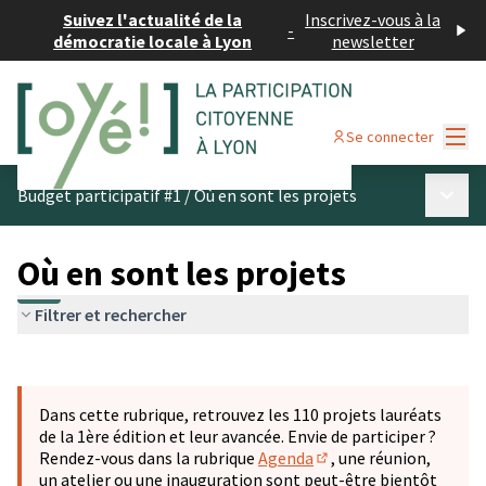
Suivez l'actualité de la
Inscrivez-vous à la
-
démocratie locale à Lyon
newsletter
Menu
Se connecter
Menu p
Budget participatif #1
/
Où en sont les projets
Où en sont les projets
Filtrer et rechercher
Passer la carte
Leaflet
|
©
OpenStreetMap
contributors
L'élément suivant est une carte qui présente les éléments 
+
Dans cette rubrique, retrouvez les 110 projets lauréats
−
de la 1ère édition et leur avancée. Envie de participer ?
Rendez-vous dans la rubrique
Agenda
, une réunion,
(S'ouvre dans un nouve
un atelier ou une inauguration sont peut-être bientôt