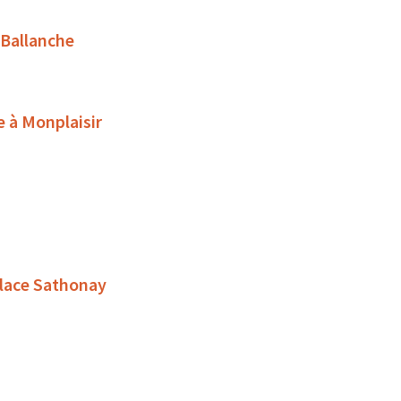
 Ballanche
e à Monplaisir
place Sathonay