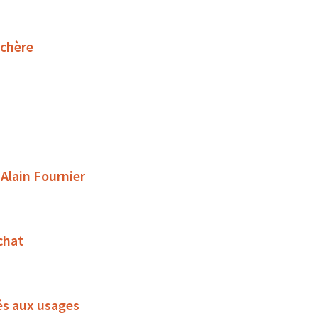
uchère
 Alain Fournier
chat
és aux usages