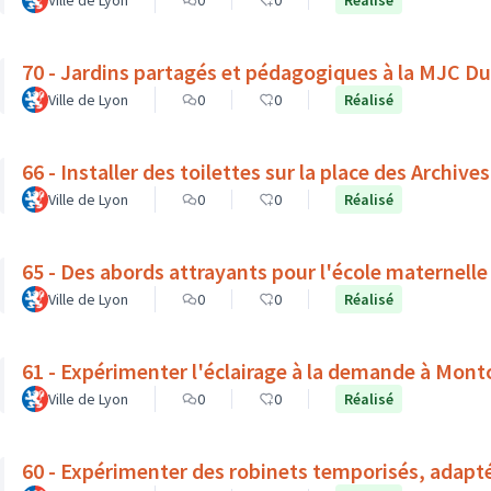
Ville de Lyon
0
0
Réalisé
70 - Jardins partagés et pédagogiques à la MJC D
Ville de Lyon
0
0
Réalisé
66 - Installer des toilettes sur la place des Archives
Ville de Lyon
0
0
Réalisé
65 - Des abords attrayants pour l'école maternelle
Ville de Lyon
0
0
Réalisé
61 - Expérimenter l'éclairage à la demande à Mont
Ville de Lyon
0
0
Réalisé
60 - Expérimenter des robinets temporisés, adapt