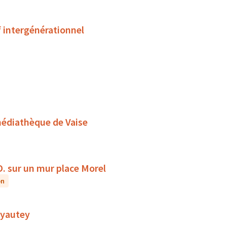
f intergénérationnel
médiathèque de Vaise
D. sur un mur place Morel
on
 Lyautey