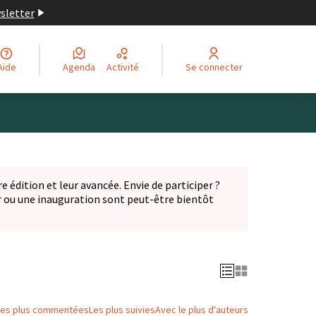
wsletter
Aide
Agenda
Activité
Se connecter
Leaflet
|
©
OpenStreetMap
contributors
ge comme des points de carte. L'élément peut être utilisé ave
e édition et leur avancée. Envie de participer ?
er ou une inauguration sont peut-être bientôt
nglet)
Les plus commentées
Les plus suivies
Avec le plus d'auteurs