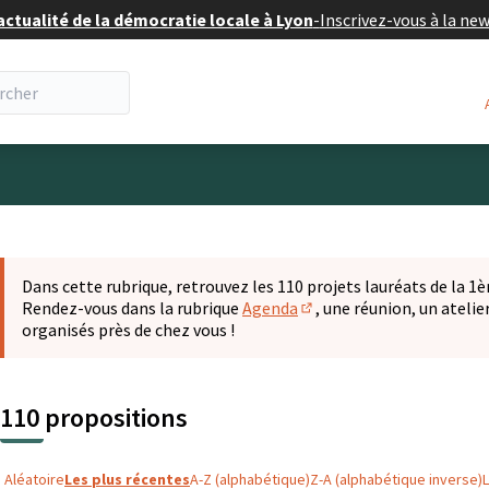
actualité de la démocratie locale à Lyon
-
Inscrivez-vous à la ne
eur
 la carte
t suivant est une carte qui présente les éléments de cette pa
Dans cette rubrique, retrouvez les 110 projets lauréats de la 1èr
Rendez-vous dans la rubrique
Agenda
, une réunion, un ateli
(S'ouvre dans un nouvel o
organisés près de chez vous !
110 propositions
Aléatoire
Les plus récentes
A-Z (alphabétique)
Z-A (alphabétique inverse)