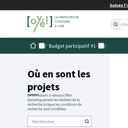
Suivez l'
Accueil
Menu principal
Menu utilisat
/
Budget participatif #1
/
Passer
L'élémen
+
−
Où en sont les
projets
Le formulaire ci-dessous filtre
dynamiquement les résultats de la
recherche lorsque les conditions de
recherche sont modifiées.