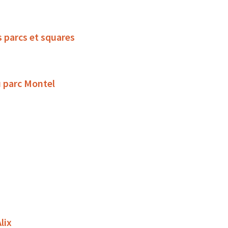
s parcs et squares
u parc Montel
lix