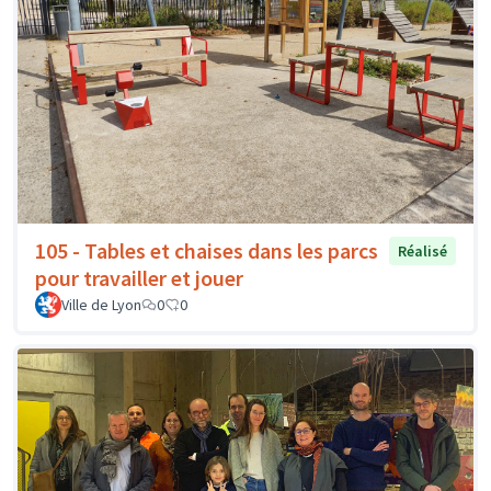
105 - Tables et chaises dans les parcs
Réalisé
pour travailler et jouer
Ville de Lyon
0
0