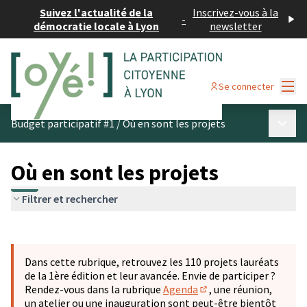
Suivez l'actualité de la
Inscrivez-vous à la
-
démocratie locale à Lyon
newsletter
Menu
Se connecter
Menu p
Budget participatif #1
/
Où en sont les projets
Où en sont les projets
Filtrer et rechercher
Passer la carte
Leaflet
|
©
OpenStreetMap
contributors
L'élément suivant est une carte qui présente les éléments 
+
Dans cette rubrique, retrouvez les 110 projets lauréats
−
de la 1ère édition et leur avancée. Envie de participer ?
Rendez-vous dans la rubrique
Agenda
, une réunion,
(S'ouvre dans un nouve
un atelier ou une inauguration sont peut-être bientôt