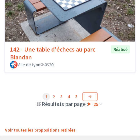
142 - Une table d'échecs au parc
Réalisé
Blandan
Ville de Lyon
0
0
1
2
3
4
5
Résultats par page :
25
Voir toutes les propositions retirées