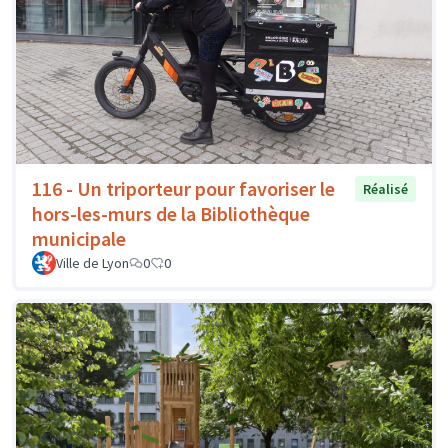
116 - Un triporteur pour favoriser le
Réalisé
hors-les-murs de la Bibliothèque
municipale
Ville de Lyon
0
0