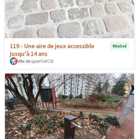
119 - Une aire de jeux accessible
Réalisé
jusqu'à 14 ans
Ville de Lyon
0
0