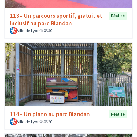
113 - Un parcours sportif, gratuit et
Réalisé
inclusif au parc Blandan
Ville de Lyon
0
0
114 - Un piano au parc Blandan
Réalisé
Ville de Lyon
0
0