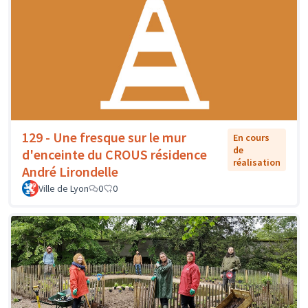
129 - Une fresque sur le mur
En cours
de
d'enceinte du CROUS résidence
réalisation
André Lirondelle
Ville de Lyon
0
0