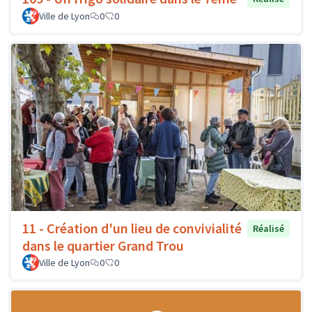
Ville de Lyon
0
0
11 - Création d'un lieu de convivialité
Réalisé
dans le quartier Grand Trou
Ville de Lyon
0
0