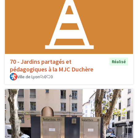
70 - Jardins partagés et
Réalisé
pédagogiques à la MJC Duchère
Ville de Lyon
0
0