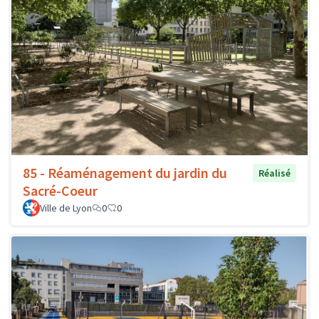
85 - Réaménagement du jardin du
Réalisé
Sacré-Coeur
Ville de Lyon
0
0