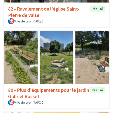
82 - Ravalement de l'église Saint-
Réalisé
Pierre de Vaise
Ville de Lyon
0
0
80 - Plus d'équipements pour le jardin
Réalisé
Gabriel Rosset
Ville de Lyon
0
0