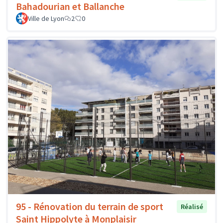
Bahadourian et Ballanche
Ville de Lyon
2
0
95 - Rénovation du terrain de sport
Réalisé
Saint Hippolyte à Monplaisir