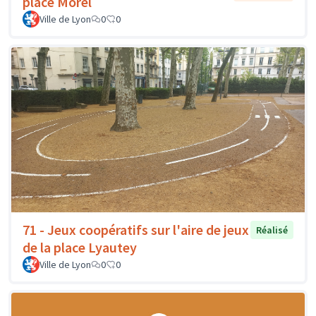
place Morel
Ville de Lyon
0
0
71 - Jeux coopératifs sur l'aire de jeux
Réalisé
de la place Lyautey
Ville de Lyon
0
0