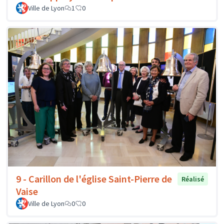
Ville de Lyon
1
0
9 - Carillon de l'église Saint-Pierre de
Réalisé
Vaise
Ville de Lyon
0
0