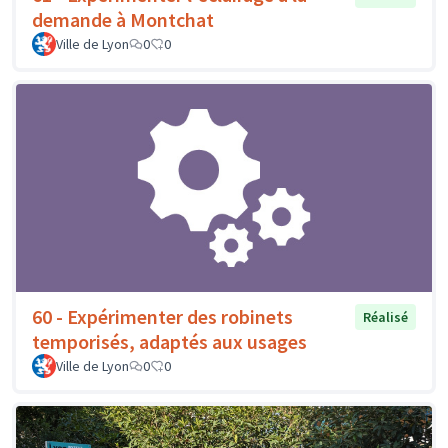
demande à Montchat
Ville de Lyon
0
0
60 - Expérimenter des robinets
Réalisé
temporisés, adaptés aux usages
Ville de Lyon
0
0