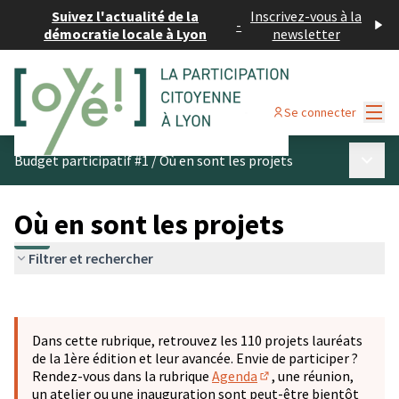
Suivez l'actualité de la
Inscrivez-vous à la
-
démocratie locale à Lyon
newsletter
Menu
Se connecter
Menu p
Budget participatif #1
/
Où en sont les projets
Où en sont les projets
Filtrer et rechercher
Passer la carte
Leaflet
|
©
OpenStreetMap
contributors
L'élément suivant est une carte qui présente les éléments 
+
Dans cette rubrique, retrouvez les 110 projets lauréats
−
de la 1ère édition et leur avancée. Envie de participer ?
Rendez-vous dans la rubrique
Agenda
, une réunion,
(S'ouvre dans un nouve
un atelier ou une inauguration sont peut-être bientôt