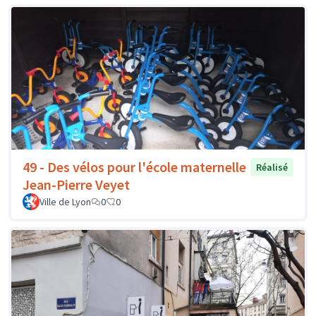
49 - Des vélos pour l'école maternelle
Réalisé
Jean-Pierre Veyet
Ville de Lyon
0
0