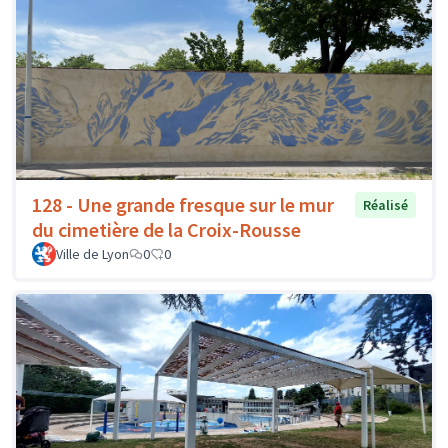
128 - Une grande fresque sur le mur
Réalisé
du cimetière de la Croix-Rousse
Ville de Lyon
0
0