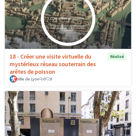
18 - Créer une visite virtuelle du
Réalisé
mystérieux réseau souterrain des
arêtes de poisson
Ville de Lyon
0
0