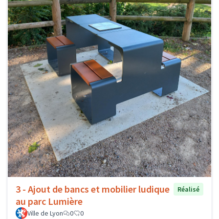
3 - Ajout de bancs et mobilier ludique
Réalisé
au parc Lumière
Ville de Lyon
0
0