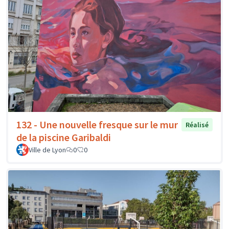
132 - Une nouvelle fresque sur le mur
Réalisé
de la piscine Garibaldi
Ville de Lyon
0
0