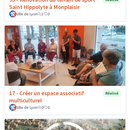
Saint Hippolyte à Monplaisir
Ville de Lyon
1
0
17 - Créer un espace associatif
Réalisé
multiculturel
Ville de Lyon
0
0