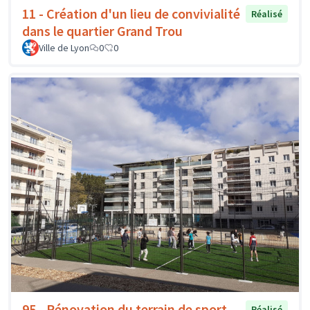
11 - Création d'un lieu de convivialité
Réalisé
dans le quartier Grand Trou
Ville de Lyon
0
0
95 - Rénovation du terrain de sport
Réalisé