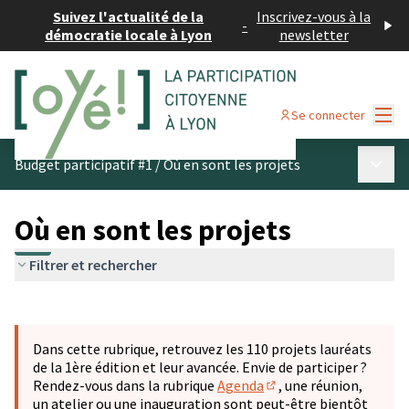
Suivez l'actualité de la
Inscrivez-vous à la
-
démocratie locale à Lyon
newsletter
Menu
Se connecter
Menu p
Budget participatif #1
/
Où en sont les projets
Où en sont les projets
Filtrer et rechercher
Passer la carte
Leaflet
|
©
OpenStreetMap
contributors
L'élément suivant est une carte qui présente les éléments 
+
Dans cette rubrique, retrouvez les 110 projets lauréats
−
de la 1ère édition et leur avancée. Envie de participer ?
Rendez-vous dans la rubrique
Agenda
, une réunion,
(S'ouvre dans un nouve
un atelier ou une inauguration sont peut-être bientôt