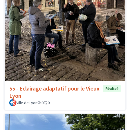
55 - Eclairage adaptatif pour le Vieux
Réalisé
Lyon
Ville de Lyon
0
0