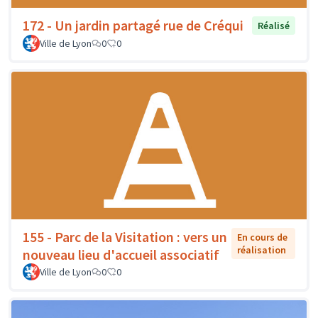
172 - Un jardin partagé rue de Créqui
Réalisé
Ville de Lyon
0
0
155 - Parc de la Visitation : vers un
En cours de
réalisation
nouveau lieu d'accueil associatif
Ville de Lyon
0
0