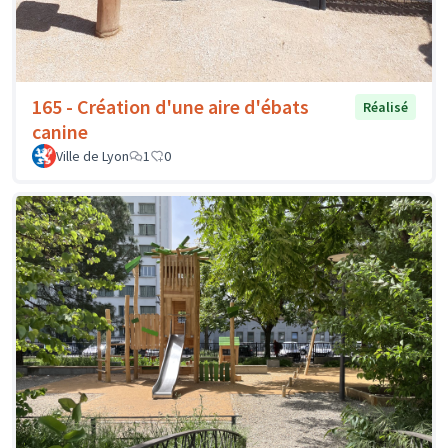
165 - Création d'une aire d'ébats
Réalisé
canine
Ville de Lyon
1
0