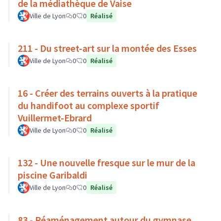
de la médiathèque de Vaise
Ville de Lyon
0
0
Réalisé
211 - Du street-art sur la montée des Esses
Ville de Lyon
0
0
Réalisé
16 - Créer des terrains ouverts à la pratique
du handifoot au complexe sportif
Vuillermet-Ebrard
Ville de Lyon
0
0
Réalisé
132 - Une nouvelle fresque sur le mur de la
piscine Garibaldi
Ville de Lyon
0
0
Réalisé
83 - Réaménagement autour du gymnase