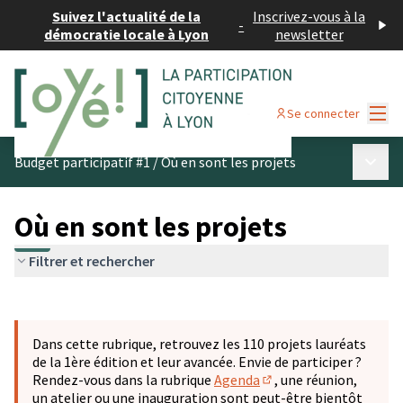
Suivez l'actualité de la
Inscrivez-vous à la
-
démocratie locale à Lyon
newsletter
Menu
Se connecter
Menu p
Budget participatif #1
/
Où en sont les projets
Où en sont les projets
Filtrer et rechercher
Passer la carte
Leaflet
|
©
OpenStreetMap
contributors
L'élément suivant est une carte qui présente les éléments 
+
Dans cette rubrique, retrouvez les 110 projets lauréats
−
de la 1ère édition et leur avancée. Envie de participer ?
Rendez-vous dans la rubrique
Agenda
, une réunion,
(S'ouvre dans un nouve
un atelier ou une inauguration sont peut-être bientôt