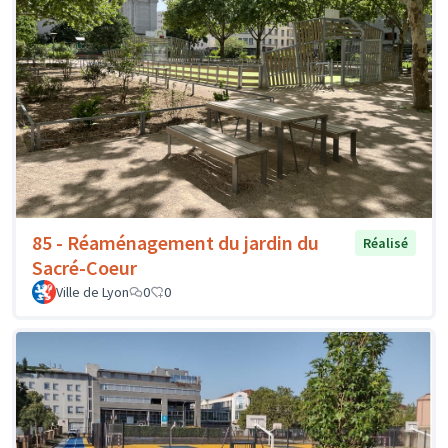
85 - Réaménagement du jardin du
Réalisé
Sacré-Coeur
Ville de Lyon
0
0