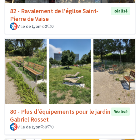
82 - Ravalement de l'église Saint-
Réalisé
Pierre de Vaise
Ville de Lyon
0
0
80 - Plus d'équipements pour le jardin
Réalisé
Gabriel Rosset
Ville de Lyon
0
0