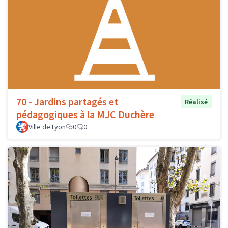
70 - Jardins partagés et
Réalisé
pédagogiques à la MJC Duchère
Ville de Lyon
0
0