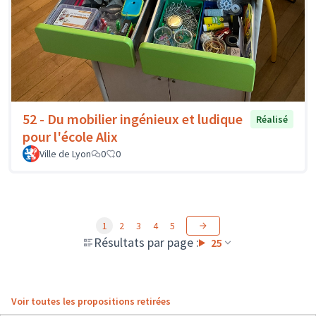
52 - Du mobilier ingénieux et ludique
Réalisé
pour l'école Alix
Ville de Lyon
0
0
1
2
3
4
5
Résultats par page :
25
Voir toutes les propositions retirées