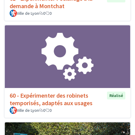
demande à Montchat
Ville de Lyon
0
0
60 - Expérimenter des robinets
Réalisé
temporisés, adaptés aux usages
Ville de Lyon
0
0