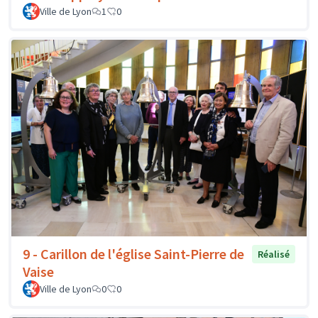
Ville de Lyon
1
0
9 - Carillon de l'église Saint-Pierre de
Réalisé
Vaise
Ville de Lyon
0
0