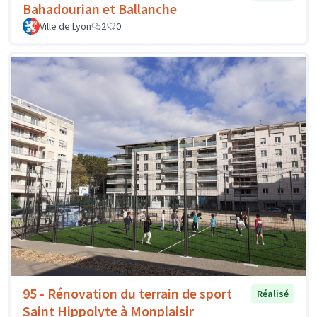
Bahadourian et Ballanche
Ville de Lyon
2
0
95 - Rénovation du terrain de sport
Réalisé
Saint Hippolyte à Monplaisir