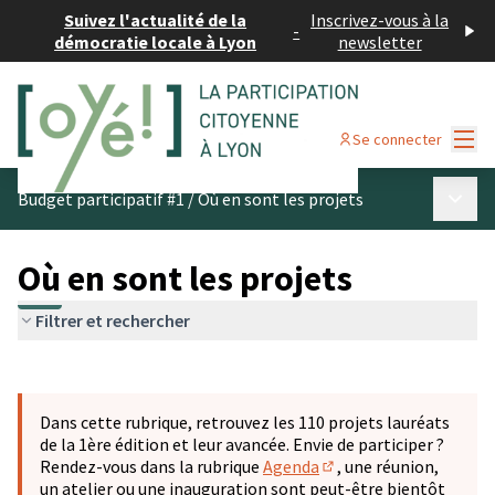
Suivez l'actualité de la
Inscrivez-vous à la
-
démocratie locale à Lyon
newsletter
Menu
Se connecter
Menu p
Budget participatif #1
/
Où en sont les projets
Où en sont les projets
Filtrer et rechercher
Passer la carte
Leaflet
|
©
OpenStreetMap
contributors
L'élément suivant est une carte qui présente les éléments 
+
Dans cette rubrique, retrouvez les 110 projets lauréats
−
de la 1ère édition et leur avancée. Envie de participer ?
Rendez-vous dans la rubrique
Agenda
, une réunion,
(S'ouvre dans un nouve
un atelier ou une inauguration sont peut-être bientôt