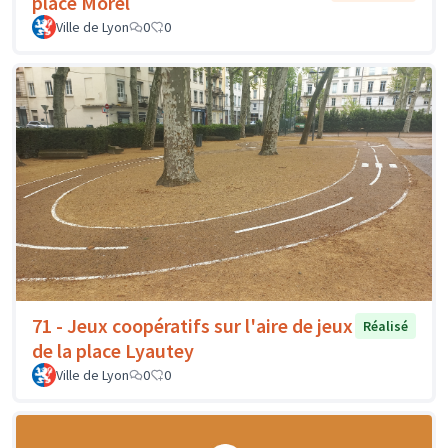
place Morel
Ville de Lyon
0
0
71 - Jeux coopératifs sur l'aire de jeux
Réalisé
de la place Lyautey
Ville de Lyon
0
0