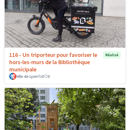
116 - Un triporteur pour favoriser le
Réalisé
hors-les-murs de la Bibliothèque
municipale
Ville de Lyon
0
0