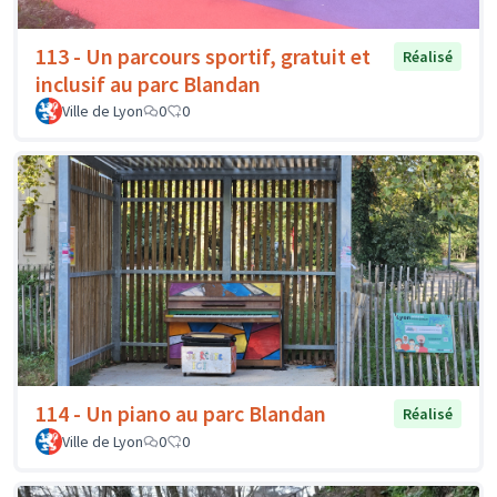
113 - Un parcours sportif, gratuit et
Réalisé
inclusif au parc Blandan
Ville de Lyon
0
0
114 - Un piano au parc Blandan
Réalisé
Ville de Lyon
0
0