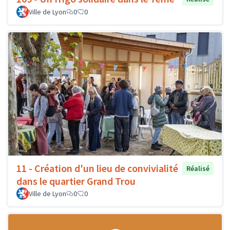
Ville de Lyon
0
0
11 - Création d'un lieu de convivialité
Réalisé
dans le quartier Grand Trou
Ville de Lyon
0
0