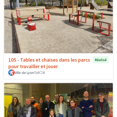
105 - Tables et chaises dans les parcs
Réalisé
pour travailler et jouer
Ville de Lyon
0
0