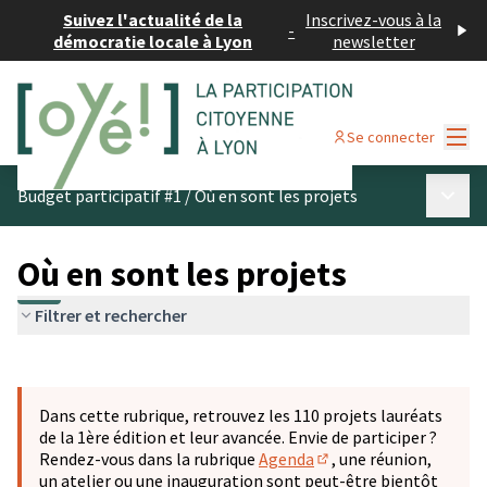
Suivez l'actualité de la
Inscrivez-vous à la
-
démocratie locale à Lyon
newsletter
Menu
Se connecter
Menu p
Budget participatif #1
/
Où en sont les projets
Où en sont les projets
Filtrer et rechercher
Passer la carte
Leaflet
|
©
OpenStreetMap
contributors
L'élément suivant est une carte qui présente les éléments 
+
Dans cette rubrique, retrouvez les 110 projets lauréats
−
de la 1ère édition et leur avancée. Envie de participer ?
Rendez-vous dans la rubrique
Agenda
, une réunion,
(S'ouvre dans un nouve
un atelier ou une inauguration sont peut-être bientôt