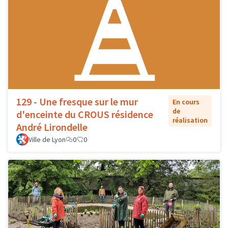
129 - Une fresque sur le mur
En cours
de
d'enceinte du CROUS résidence
réalisation
André Lirondelle
Ville de Lyon
0
0