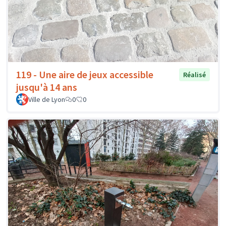
119 - Une aire de jeux accessible
Réalisé
jusqu'à 14 ans
Ville de Lyon
0
0