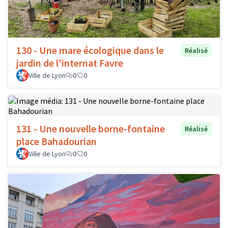
130 - Une mare écologique dans le
Réalisé
jardin de l'internat Favre
Ville de Lyon
0
0
131 - Une nouvelle borne-fontaine
Réalisé
place Bahadourian
Ville de Lyon
0
0