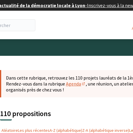
actualité de la démocratie locale à Lyon
-
Inscrivez-vous à la ne
eur
 la carte
t suivant est une carte qui présente les éléments de cette pa
Dans cette rubrique, retrouvez les 110 projets lauréats de la 1èr
Rendez-vous dans la rubrique
Agenda
, une réunion, un ateli
(S'ouvre dans un nouvel o
organisés près de chez vous !
110 propositions
Aléatoire
Les plus récentes
A-Z (alphabétique)
Z-A (alphabétique inverse)
L