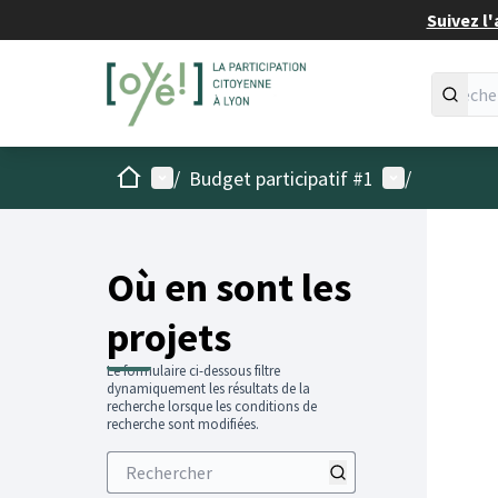
Suivez l'
Accueil
Menu principal
Menu utilisat
/
Budget participatif #1
/
Passer
L'élémen
+
−
Où en sont les
projets
Le formulaire ci-dessous filtre
dynamiquement les résultats de la
recherche lorsque les conditions de
recherche sont modifiées.