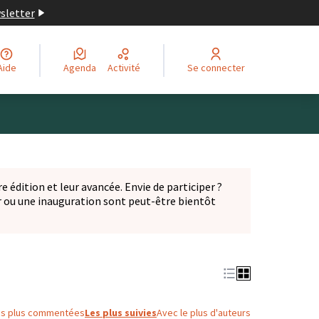
wsletter
Aide
Agenda
Activité
Se connecter
Leaflet
|
©
OpenStreetMap
contributors
ge comme des points de carte. L'élément peut être utilisé ave
e édition et leur avancée. Envie de participer ?
er ou une inauguration sont peut-être bientôt
nglet)
es plus commentées
Les plus suivies
Avec le plus d'auteurs