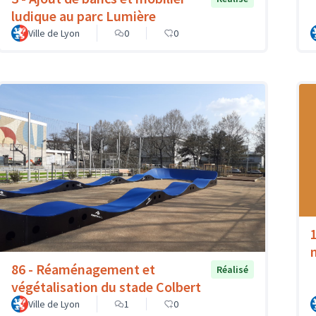
ludique au parc Lumière
Ville de Lyon
0
0
86 - Réaménagement et
Réalisé
végétalisation du stade Colbert
Ville de Lyon
1
0