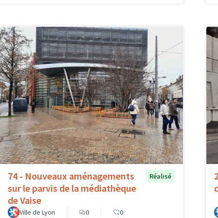
74 - Nouveaux aménagements
Réalisé
sur le parvis de la médiathèque
de Vaise
Ville de Lyon
0
0