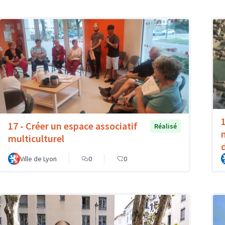
1
17 - Créer un espace associatif
Réalisé
multiculturel
Ville de Lyon
0
0