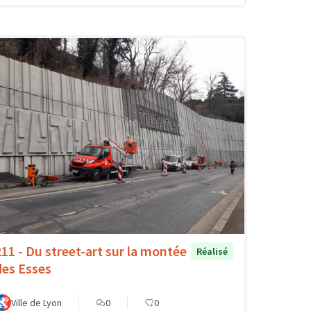
211 - Du street-art sur la montée
Réalisé
des Esses
Ville de Lyon
0
0