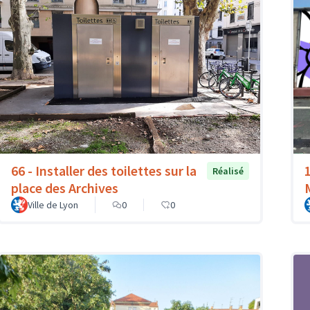
66 - Installer des toilettes sur la
Réalisé
place des Archives
Ville de Lyon
0
0