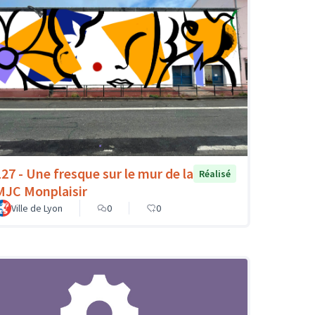
127 - Une fresque sur le mur de la
Réalisé
MJC Monplaisir
Ville de Lyon
0
0