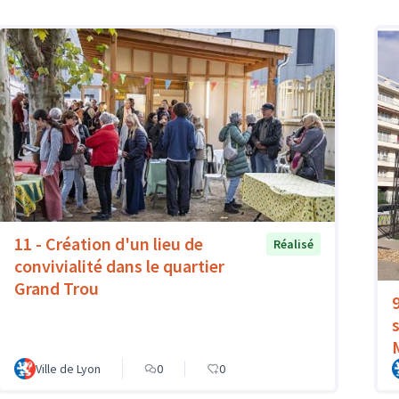
11 - Création d'un lieu de
Réalisé
convivialité dans le quartier
Grand Trou
Ville de Lyon
0
0