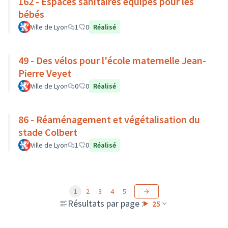
162 - Espaces sanitaires équipés pour les
bébés
Ville de Lyon
1
0
Réalisé
49 - Des vélos pour l'école maternelle Jean-
Pierre Veyet
Ville de Lyon
0
0
Réalisé
86 - Réaménagement et végétalisation du
stade Colbert
Ville de Lyon
1
0
Réalisé
1
2
3
4
5
Résultats par page :
25