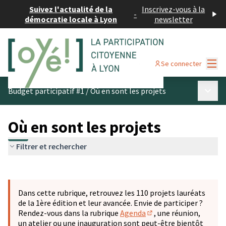
Suivez l'actualité de la
Inscrivez-vous à la
-
démocratie locale à Lyon
newsletter
Menu
Se connecter
Menu p
Budget participatif #1
/
Où en sont les projets
Où en sont les projets
Filtrer et rechercher
Passer la carte
Leaflet
|
©
OpenStreetMap
contributors
L'élément suivant est une carte qui présente les éléments 
+
Dans cette rubrique, retrouvez les 110 projets lauréats
−
de la 1ère édition et leur avancée. Envie de participer ?
Rendez-vous dans la rubrique
Agenda
, une réunion,
(S'ouvre dans un nouve
un atelier ou une inauguration sont peut-être bientôt