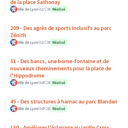
de la place Sathonay
Ville de Lyon
1
0
Réalisé
209 - Des agrès de sports inclusifs au parc
Zénith
Ville de Lyon
1
0
Réalisé
51 - Des bancs, une borne-fontaine et de
nouveaux cheminements pour la place de
l'Hippodrome
Ville de Lyon
0
0
Réalisé
45 - Des structures à hamac au parc Blandan
Ville de Lyon
0
0
Réalisé
150 - Améliorer l'éclairage au jardin Croix-