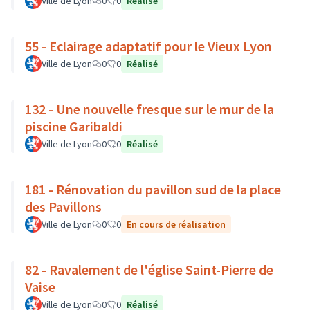
Ville de Lyon
0
0
Réalisé
55 - Eclairage adaptatif pour le Vieux Lyon
Ville de Lyon
0
0
Réalisé
132 - Une nouvelle fresque sur le mur de la
piscine Garibaldi
Ville de Lyon
0
0
Réalisé
181 - Rénovation du pavillon sud de la place
des Pavillons
Ville de Lyon
0
0
En cours de réalisation
82 - Ravalement de l'église Saint-Pierre de
Vaise
Ville de Lyon
0
0
Réalisé