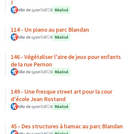
!
Ville de Lyon
0
0
Réalisé
114 - Un piano au parc Blandan
Ville de Lyon
0
0
Réalisé
146 - Végétaliser l'aire de jeux pour enfants
de la rue Pernon
Ville de Lyon
0
0
Réalisé
149 - Une fresque street art pour la cour
d'école Jean Rostand
Ville de Lyon
0
0
Réalisé
45 - Des structures à hamac au parc Blandan
Ville de Lyon
0
0
Réalisé