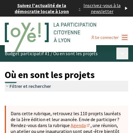
Suivez l'actualité de la
Inscrivez-vous à la
-
démocratie locale à Lyon
newsletter
Menu
Se connecter
Menu p
Budget participatif #1
/
Où en sont les projets
Où en sont les projets
Filtrer et rechercher
Passer la carte
Leaflet
|
©
OpenStreetMap
contributors
L'élément suivant est une carte qui présente les éléments 
+
Dans cette rubrique, retrouvez les 110 projets lauréats
−
de la 1ère édition et leur avancée. Envie de participer ?
Rendez-vous dans la rubrique
Agenda
, une réunion,
(S'ouvre dans un nouve
un atelier ou une inauguration sont peut-être bientôt