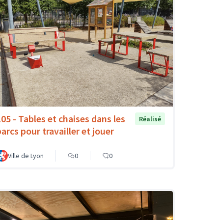
105 - Tables et chaises dans les
Réalisé
arcs pour travailler et jouer
Ville de Lyon
0
0