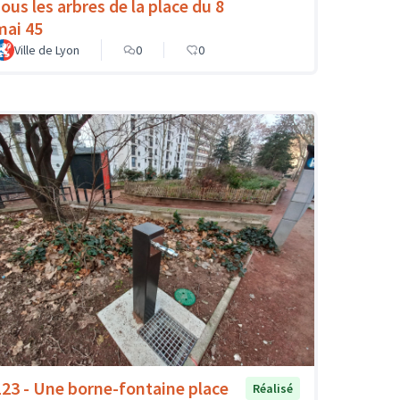
sous les arbres de la place du 8
mai 45
Ville de Lyon
0
0
123 - Une borne-fontaine place
Réalisé