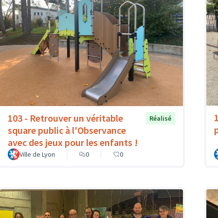
103 - Retrouver un véritable
Réalisé
p
square public à l'Observance
avec des jeux pour les enfants !
Ville de Lyon
0
0