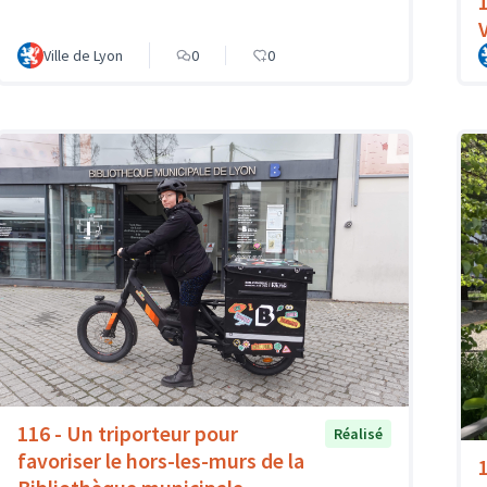
1
Ville de Lyon
0
0
116 - Un triporteur pour
Réalisé
favoriser le hors-les-murs de la