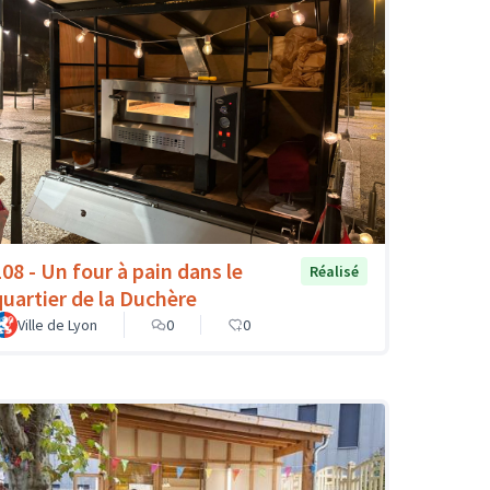
108 - Un four à pain dans le
Réalisé
quartier de la Duchère
Ville de Lyon
0
0