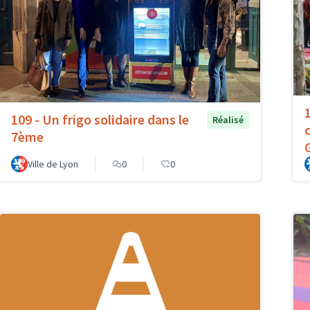
109 - Un frigo solidaire dans le
Réalisé
7ème
Ville de Lyon
0
0