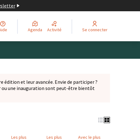
wsletter
Aide
Agenda
Activité
Se connecter
Leaflet
|
©
OpenStreetMap
contributors
ge comme des points de carte. L'élément peut être utilisé ave
e édition et leur avancée. Envie de participer ?
er ou une inauguration sont peut-être bientôt
nglet)
Les plus
Les plus
Avec le plus