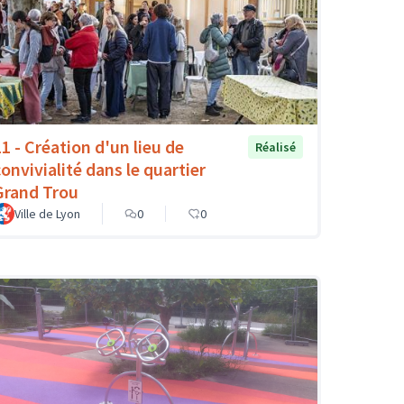
11 - Création d'un lieu de
Réalisé
convivialité dans le quartier
Grand Trou
Ville de Lyon
0
0