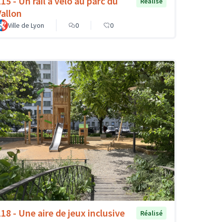
15 - Un rail à vélo au parc du
Réalisé
Vallon
Ville de Lyon
0
0
118 - Une aire de jeux inclusive
Réalisé