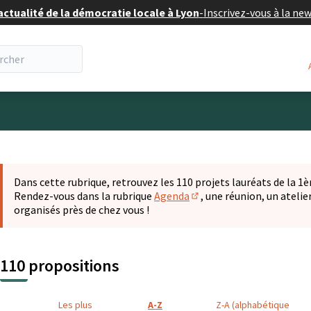
actualité de la démocratie locale à Lyon
-
Inscrivez-vous à la ne
eur
 la carte
t suivant est une carte qui présente les éléments de cette pa
Dans cette rubrique, retrouvez les 110 projets lauréats de la 1èr
Rendez-vous dans la rubrique
Agenda
, une réunion, un ateli
(S'ouvre dans un nouvel o
organisés près de chez vous !
110 propositions
Les plus
A-Z
Z-A (alphabétique