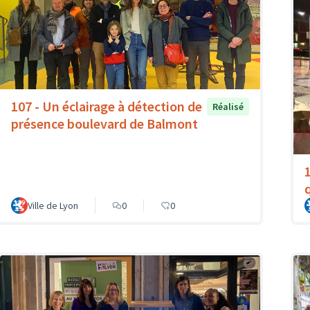
107 - Un éclairage à détection de
Réalisé
présence boulevard de Balmont
Ville de Lyon
0
0