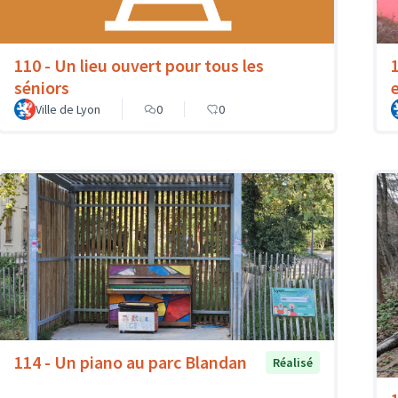
110 - Un lieu ouvert pour tous les
séniors
Ville de Lyon
0
0
114 - Un piano au parc Blandan
Réalisé