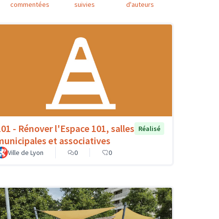
commentées
suivies
d'auteurs
101 - Rénover l'Espace 101, salles
Réalisé
municipales et associatives
Ville de Lyon
0
0