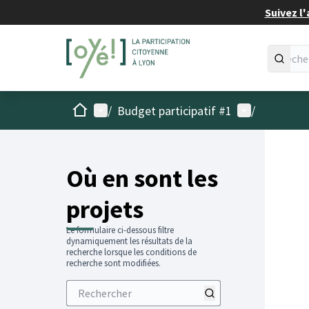
Suivez l'
Accueil
Menu principal
Menu utilisat
/
Budget participatif #1
/
Passer
L'élémen
+
−
Où en sont les
projets
Le formulaire ci-dessous filtre
dynamiquement les résultats de la
recherche lorsque les conditions de
recherche sont modifiées.