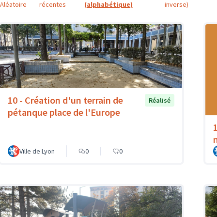
Aléatoire
récentes
(alphabétique)
inverse)
10 - Création d'un terrain de
Réalisé
pétanque place de l'Europe
Ville de Lyon
0
0