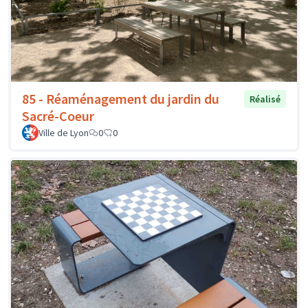
85 - Réaménagement du jardin du
Réalisé
Sacré-Coeur
Ville de Lyon
0
0