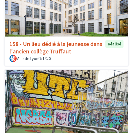
158 - Un lieu dédié à la jeunesse dans
Réalisé
l'ancien collège Truffaut
Ville de Lyon
1
0