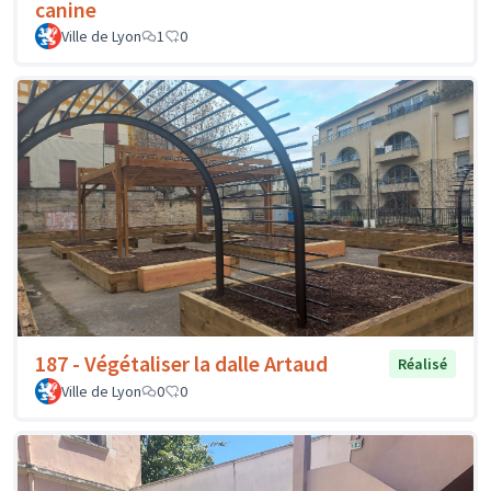
canine
Ville de Lyon
1
0
187 - Végétaliser la dalle Artaud
Réalisé
Ville de Lyon
0
0