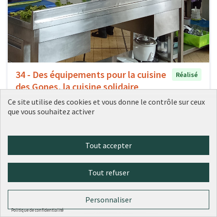
34 - Des équipements pour la cuisine
Réalisé
des Gones, la cuisine solidaire
partagée
Ce site utilise des cookies et vous donne le contrôle sur ceux
Ville de Lyon
0
0
que vous souhaitez activer
Tout accepter
Tout refuser
Personnaliser
Politique de confidentialité