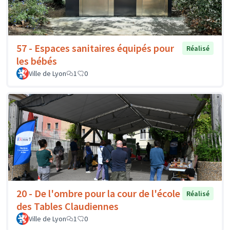
57 - Espaces sanitaires équipés pour
Réalisé
les bébés
Ville de Lyon
1
0
20 - De l'ombre pour la cour de l'école
Réalisé
des Tables Claudiennes
Ville de Lyon
1
0