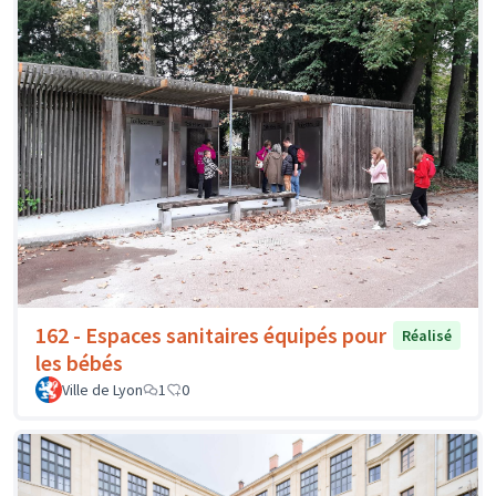
162 - Espaces sanitaires équipés pour
Réalisé
les bébés
Ville de Lyon
1
0