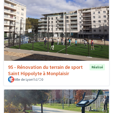
95 - Rénovation du terrain de sport
Réalisé
Saint Hippolyte à Monplaisir
Ville de Lyon
1
0