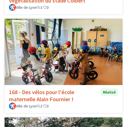
végétalisation du stade Colbert
Ville de Lyon
1
0
168 - Des vélos pour l'école
Réalisé
maternelle Alain Fournier !
Ville de Lyon
1
0