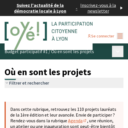
Suivez l'actualité de la
Inscrivez-vous à la
-
démocratie locale à Lyon
newsletter
Menu
Se connecter
Menu p
Budget participatif #1
/
Où en sont les projets
Où en sont les projets
Filtrer et rechercher
Passer la carte
Leaflet
|
©
OpenStreetMap
contributors
L'élément suivant est une carte qui présente les éléments 
+
Dans cette rubrique, retrouvez les 110 projets lauréats
−
de la 1ère édition et leur avancée. Envie de participer ?
Rendez-vous dans la rubrique
Agenda
, une réunion,
(S'ouvre dans un nouve
un atelier ou une inauguration sont peut-être bientôt