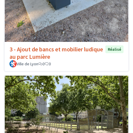
3 - Ajout de bancs et mobilier ludique
Réalisé
au parc Lumière
Ville de Lyon
0
0