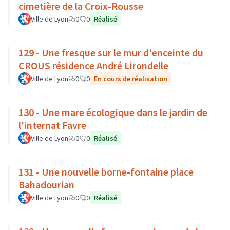
cimetière de la Croix-Rousse
Ville de Lyon
0
0
Réalisé
129 - Une fresque sur le mur d'enceinte du
CROUS résidence André Lirondelle
Ville de Lyon
0
0
En cours de réalisation
130 - Une mare écologique dans le jardin de
l'internat Favre
Ville de Lyon
0
0
Réalisé
131 - Une nouvelle borne-fontaine place
Bahadourian
Ville de Lyon
0
0
Réalisé