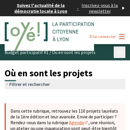
Suivez l'actualité de la
Inscrivez-vous à la
-
démocratie locale à Lyon
newsletter
Menu
Se connecter
Menu p
Budget participatif #1
/
Où en sont les projets
Où en sont les projets
Filtrer et rechercher
Passer la carte
Leaflet
|
©
OpenStreetMap
contributors
L'élément suivant est une carte qui présente les éléments 
+
Dans cette rubrique, retrouvez les 110 projets lauréats
−
de la 1ère édition et leur avancée. Envie de participer ?
Rendez-vous dans la rubrique
Agenda
, une réunion,
(S'ouvre dans un nouve
un atelier ou une inauguration sont peut-être bientôt