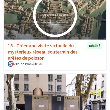
18 - Créer une visite virtuelle du
Réalisé
mystérieux réseau souterrain des
arêtes de poisson
Ville de Lyon
0
0