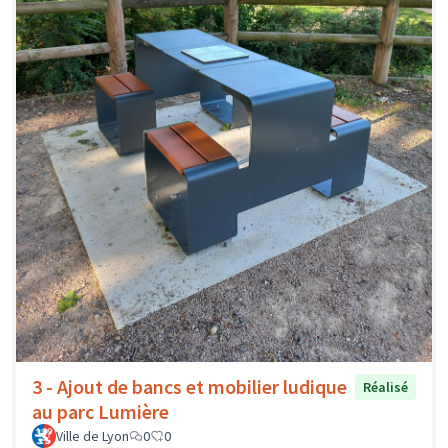
3 - Ajout de bancs et mobilier ludique
Réalisé
au parc Lumière
Ville de Lyon
0
0