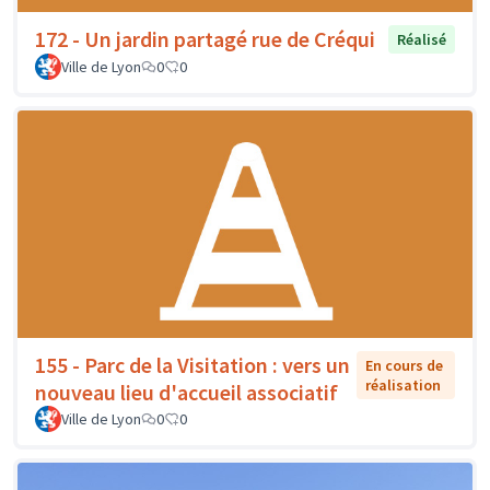
172 - Un jardin partagé rue de Créqui
Réalisé
Ville de Lyon
0
0
155 - Parc de la Visitation : vers un
En cours de
réalisation
nouveau lieu d'accueil associatif
Ville de Lyon
0
0