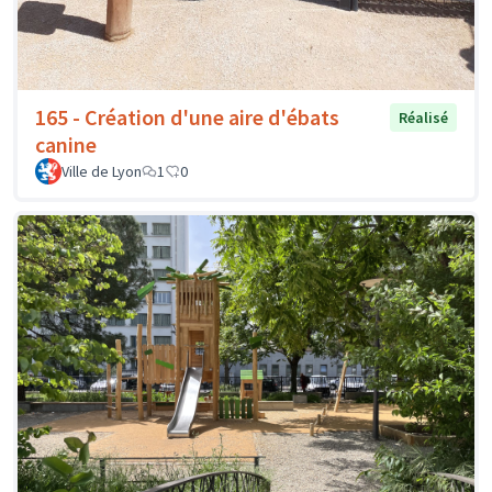
165 - Création d'une aire d'ébats
Réalisé
canine
Ville de Lyon
1
0