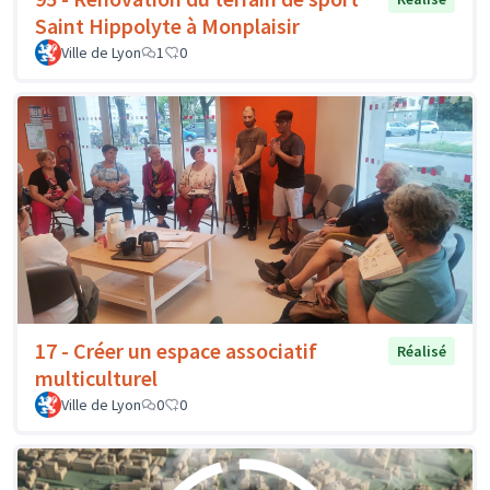
Saint Hippolyte à Monplaisir
Ville de Lyon
1
0
17 - Créer un espace associatif
Réalisé
multiculturel
Ville de Lyon
0
0