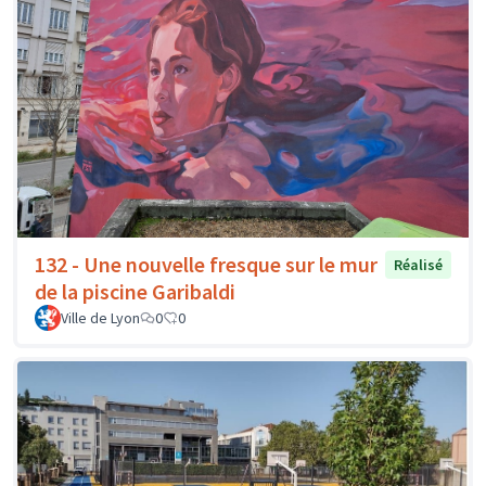
132 - Une nouvelle fresque sur le mur
Réalisé
de la piscine Garibaldi
Ville de Lyon
0
0