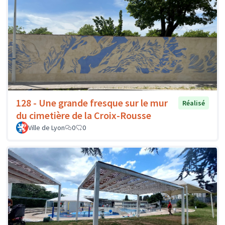
128 - Une grande fresque sur le mur
Réalisé
du cimetière de la Croix-Rousse
Ville de Lyon
0
0