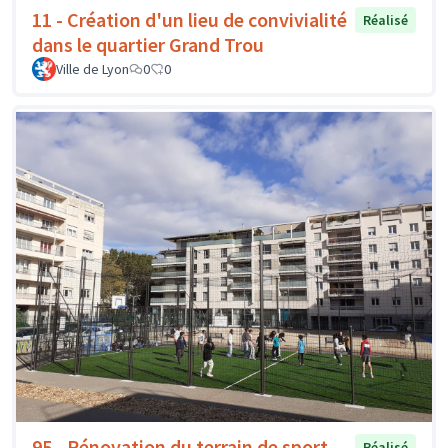
11 - Création d'un lieu de convivialité
Réalisé
dans le quartier Grand Trou
Ville de Lyon
0
0
95 - Rénovation du terrain de sport
Réalisé