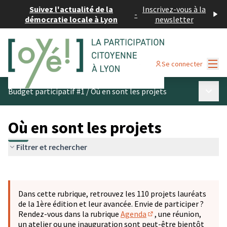
Suivez l'actualité de la
Inscrivez-vous à la
-
démocratie locale à Lyon
newsletter
Menu
Se connecter
Menu p
Budget participatif #1
/
Où en sont les projets
Où en sont les projets
Filtrer et rechercher
Passer la carte
Leaflet
|
©
OpenStreetMap
contributors
L'élément suivant est une carte qui présente les éléments 
+
Dans cette rubrique, retrouvez les 110 projets lauréats
−
de la 1ère édition et leur avancée. Envie de participer ?
Rendez-vous dans la rubrique
Agenda
, une réunion,
(S'ouvre dans un nouve
un atelier ou une inauguration sont peut-être bientôt