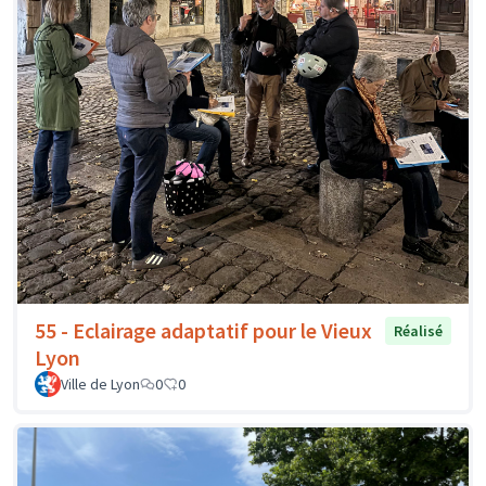
55 - Eclairage adaptatif pour le Vieux
Réalisé
Lyon
Ville de Lyon
0
0