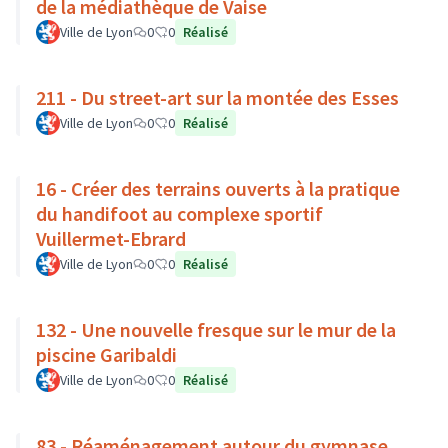
de la médiathèque de Vaise
Ville de Lyon
0
0
Réalisé
211 - Du street-art sur la montée des Esses
Ville de Lyon
0
0
Réalisé
16 - Créer des terrains ouverts à la pratique
du handifoot au complexe sportif
Vuillermet-Ebrard
Ville de Lyon
0
0
Réalisé
132 - Une nouvelle fresque sur le mur de la
piscine Garibaldi
Ville de Lyon
0
0
Réalisé
83 - Réaménagement autour du gymnase