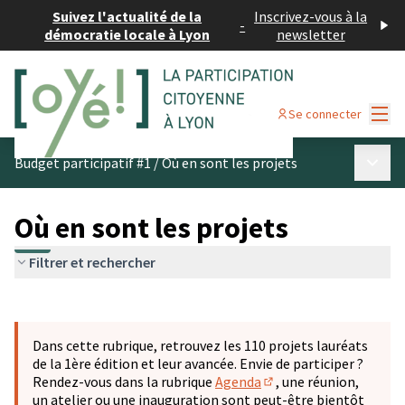
Suivez l'actualité de la
Inscrivez-vous à la
-
démocratie locale à Lyon
newsletter
Menu
Se connecter
Menu p
Budget participatif #1
/
Où en sont les projets
Où en sont les projets
Filtrer et rechercher
Passer la carte
Leaflet
|
©
OpenStreetMap
contributors
L'élément suivant est une carte qui présente les éléments 
+
Dans cette rubrique, retrouvez les 110 projets lauréats
−
de la 1ère édition et leur avancée. Envie de participer ?
Rendez-vous dans la rubrique
Agenda
, une réunion,
(S'ouvre dans un nouve
un atelier ou une inauguration sont peut-être bientôt